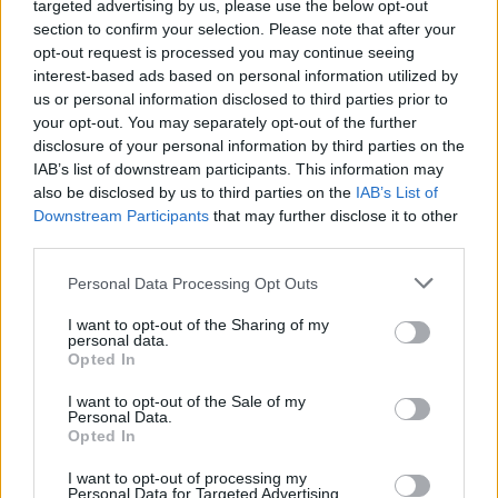
Pamatykite atsisveikinimo su K. Prunskiene akimirkas:
targeted advertising by us, please use the below opt-out
amžinojo poilsio ji atguls Antakalnio kapinėse
section to confirm your selection. Please note that after your
opt-out request is processed you may continue seeing
Žinios
|
Lietuvos diena
interest-based ads based on personal information utilized by
us or personal information disclosed to third parties prior to
your opt-out. You may separately opt-out of the further
Visi įrašai
disclosure of your personal information by third parties on the
IAB’s list of downstream participants. This information may
also be disclosed by us to third parties on the
IAB’s List of
Downstream Participants
that may further disclose it to other
Žiūrimiausi įrašai
third parties.
Personal Data Processing Opt Outs
00:00:49
Pateikė daugiau detalių apie iš tėvų paimtus šešis
I want to opt-out of the Sharing of my
personal data.
vaikus: jiems kilusi grėsmė
Opted In
Žinios
|
Lietuvos diena
I want to opt-out of the Sale of my
Personal Data.
Opted In
00:00:30
Vaizdai iš tragiškos avarijos Vilniaus r.: dviejų moterų ir
I want to opt-out of processing my
vaiko gyvybių išgelbėti nepavyko
Personal Data for Targeted Advertising.