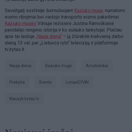
Savaitgalį sostinėje šurmuliuojant
Kaziuko mugė,
numatomi
eismo ribojimai bei viešojo transporto eismo pakeitimai.
Kaziuko mugės
Vilniuje režisierė Justina Ramoškienė
pasidalijo renginio istorija ir ko sulauks lankytojai. Plačiau
apie tai laidoje
„Nauja diena“
– ją žiūrėkite kiekvieną darbo
dieną 13 val. per „Lietuvos ryto“ televiziją ir platformoje
tv.lrytas.lt.
Nauja diena
Kaziuko mugė
amatininkai
Prekyba
Šventė
LrytasGYVAI
Klausyk lrytas.tv