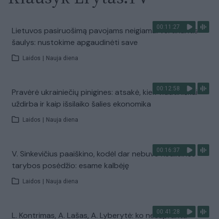
00:11:27
Lietuvos pasiruošimą pavojams neigiamai vertinantis
šaulys: nustokime apgaudinėti save
Laidos
|
Nauja diena
00:12:58
Pravėrė ukrainiečių pinigines: atsakė, kiek vidutiniškai
uždirba ir kaip išsilaiko šalies ekonomika
Laidos
|
Nauja diena
00:16:37
V. Sinkevičius paaiškino, kodėl dar nebuvo Koalicinės
tarybos posėdžio: esame kalbėję
Laidos
|
Nauja diena
00:41:28
L. Kontrimas, A. Lašas, A. Lyberytė: ko nesupranta