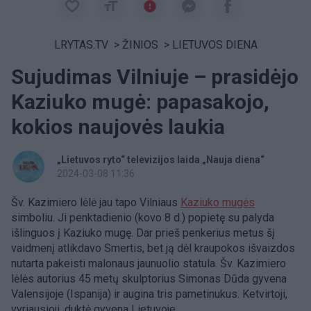
LRYTAS.TV
>
ŽINIOS
>
LIETUVOS DIENA
Sujudimas Vilniuje – prasidėjo
Kaziuko mugė: papasakojo,
kokios naujovės laukia
„Lietuvos ryto“ televizijos laida „Nauja diena“
2024-03-08 11:36
Šv. Kazimiero lėlė jau tapo Vilniaus
Kaziuko mugės
simboliu. Ji penktadienio (kovo 8 d.) popietę su palyda
išlinguos į Kaziuko mugę. Dar prieš penkerius metus šį
vaidmenį atlikdavo Smertis, bet ją dėl kraupokos išvaizdos
nutarta pakeisti malonaus jaunuolio statula. Šv. Kazimiero
lėlės autorius 45 metų skulptorius Simonas Dūda gyvena
Valensijoje (Ispanija) ir augina tris pametinukus. Ketvirtoji,
vyriausioji, duktė gyvena Lietuvoje.