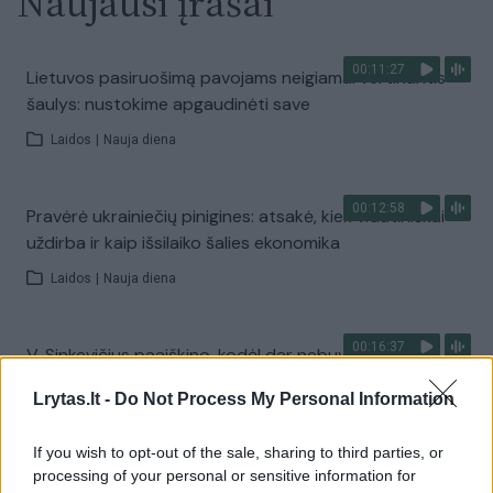
Naujausi įrašai
00:11:27
Lietuvos pasiruošimą pavojams neigiamai vertinantis
šaulys: nustokime apgaudinėti save
Laidos
|
Nauja diena
00:12:58
Pravėrė ukrainiečių pinigines: atsakė, kiek vidutiniškai
uždirba ir kaip išsilaiko šalies ekonomika
Laidos
|
Nauja diena
00:16:37
V. Sinkevičius paaiškino, kodėl dar nebuvo Koalicinės
tarybos posėdžio: esame kalbėję
Lrytas.lt -
Do Not Process My Personal Information
Laidos
|
Nauja diena
If you wish to opt-out of the sale, sharing to third parties, or
processing of your personal or sensitive information for
00:01:31