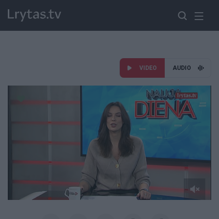
VIDEO
AUDIO
Paremkite Ukrainą