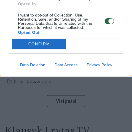
Opted In
Žinios
|
Lietuvos diena
I want to opt-out of Collection, Use,
Retention, Sale, and/or Sharing of my
Personal Data that Is Unrelated with the
00:00:59
Nufilmavo, kaip patvino Vilniaus Vakarinis aplinkkelis:
Purposes for which it was collected.
Opted Out
vaizdas pribloškia
CONFIRM
Žinios
|
Lietuvos diena
00:02:01
„Pagarba pirmajai premjerei“: pasidalijo jautriais
Data Deletion
Data Access
Privacy Policy
prisiminimais apie Kazimierą Prunskienę
Žinios
|
Lietuvos diena
Visi įrašai
Klausyk Lrytas.TV