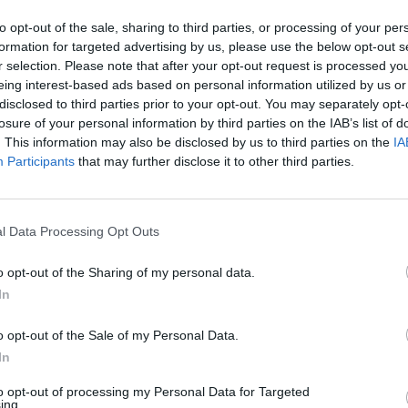
00:05:22
00:02
 prasidėjo Kaziuko mugė:
Paramos Ukrainos žmonėms t
to opt-out of the sale, sharing to third parties, or processing of your per
orius atskleidė, kas taps
ir Kaziuko mugėje: apsilankiusie
formation for targeted advertising by us, please use the below opt-out s
„vyšnia ant torto“
tvardė emocijas
r selection. Please note that after your opt-out request is processed y
eing interest-based ads based on personal information utilized by us or
Lietuvos diena
Žinios
|
Lietuvos diena
disclosed to third parties prior to your opt-out. You may separately opt-
losure of your personal information by third parties on the IAB’s list of
. This information may also be disclosed by us to third parties on the
IA
00:04:48
00:23
ugės prekeiviai trina
Prekeivių ir pirkėjų nuotaikos
Participants
that may further disclose it to other third parties.
– virusai žmonių nė kiek
sostinės gatvėse vykstančioje
no
Kaziuko mugėje
l Data Processing Opt Outs
Lietuvos diena
Žinios
|
Pramogos
o opt-out of the Sharing of my personal data.
00:03:02
00:03
ainas Kaziuko mugėje
Vilniuje prasidėjo Kaziuko mugė
In
: už rūkytas stintas – 15
žmonės pašėlo dėl kiniškų niek
o opt-out of the Sale of my Personal Data.
Žinios
|
Lietuvos diena
In
Lietuvos diena
to opt-out of processing my Personal Data for Targeted
ing.