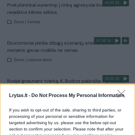
00:03:35
Prekybininkai sunerimę: į rinką agresyviai braunasi
neaiškios kilmės sėklos
Žinios
|
Verslas
01:05:16
Ekonomistai piešia džiugų scenarijų ateinantiems
metams: geras rodiklis ne vienas
Žinios
|
Lietuvos diena
00:05:26
Rusijai griaunant tvarką, K. Budrys pabrėžia – prekyba
neturi tapti įrankiu: svarbiausi du prioritetai
Lrytas.lt -
Do Not Process My Personal Information
Žinios
|
Lietuvos diena
If you wish to opt-out of the sale, sharing to third parties, or
processing of your personal or sensitive information for
00:00:48
D. Trumpas kalbėsis telefonu su Xi Jinpingu: laukia
targeted advertising by us, please use the below opt-out
derybos dėl „TikTok“ ateities
section to confirm your selection. Please note that after your