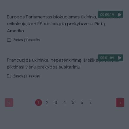
00:00:19
Europos Parlamentas blokuojamas ūkininkų traktoriais:
reikalauja, kad ES atsisakytų prekybos su Pietų
Amerika
Žinios
|
Pasaulis
00:01:09
Prancūzijos ūkininkai nepatenkinimą išreiškė protestu:
piktinasi vienu prekybos susitarimu
Žinios
|
Pasaulis
‹
›
1
2
3
4
5
6
7