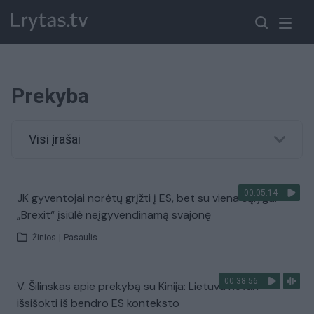
Prekyba
Visi įrašai
00:05:14
JK gyventojai norėtų grįžti į ES, bet su viena sąlyga:
„Brexit“ įsiūlė neįgyvendinamą svajonę
Žinios
|
Pasaulis
00:38:56
V. Šilinskas apie prekybą su Kinija: Lietuva neturi
išsišokti iš bendro ES konteksto