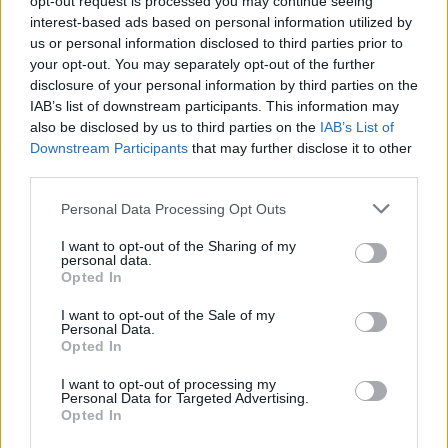
opt-out request is processed you may continue seeing
Žinios
|
Pasaulis
interest-based ads based on personal information utilized by
us or personal information disclosed to third parties prior to
your opt-out. You may separately opt-out of the further
00:04:22
Abejoja D. Trumpo muitų paliaubų tvarumu: karo kirvis
disclosure of your personal information by third parties on the
gali būti ir vėl iškastas
IAB’s list of downstream participants. This information may
also be disclosed by us to third parties on the
IAB’s List of
Žinios
|
Lietuvos diena
Downstream Participants
that may further disclose it to other
third parties.
00:00:51
JAV miestų gatvėse – protestai prieš D. Trumpo
Personal Data Processing Opt Outs
politiką: „Jis mus įstums į pasaulinę recesiją“
I want to opt-out of the Sharing of my
Žinios
|
Pasaulis
personal data.
Opted In
I want to opt-out of the Sale of my
00:00:42
Panamos kanalas pažymėjo svarbų etapą: praplaukė
Personal Data.
didžiausias pasaulyje transporto priemonių laivas
Opted In
Žinios
|
Pasaulis
I want to opt-out of processing my
Personal Data for Targeted Advertising.
Opted In
00:01:18