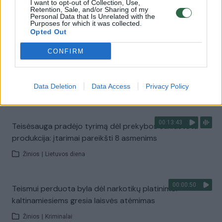
Dėl D. Trumpo muitų – Kinijos prekybininkų nuomonės:
I want to opt-out of Collection, Use,
Retention, Sale, and/or Sharing of my
kol vieni gūžčioja pečiai, kiti baimės nejaučia
Personal Data that Is Unrelated with the
Purposes for which it was collected.
Žinios
|
Pasaulis
Opted Out
CONFIRM
00:00:44
D. Trumpas užsiminė apie naujus tarifus: „Tokiu būdu
niekas nenukentės“
Data Deletion
Data Access
Privacy Policy
Žinios
|
Pasaulis
00:13:43
Teisėsauga pradėjo tyrimą dėl prekybos suklastota
produkcija: įtarimai pareikšti 8 asmenims
Žinios
|
Lietuvos diena
00:00:50
Teismui perduota byla dėl narkotikų platinimo:
kaltinamiesiems gresia laisvės atėmimas
Žinios
|
Kriminalai