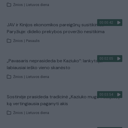
Žinios
|
Lietuvos diena
00:00:42
JAV ir Kinijos ekonomikos pareigūnų susitikimas
Paryžiuje: didelio prekybos proveržio nesitikima
Žinios
|
Pasaulis
00:02:05
„Pavasaris neprasideda be Kaziuko“: lankytojai
labiausiai ieško vieno skanėsto
Žinios
|
Lietuvos diena
00:03:54
Sostinėje prasideda tradicinė „Kaziuko mugė“: dalijasi, į
ką vertingiausia paganyti akis
Žinios
|
Lietuvos diena