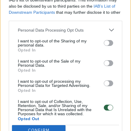
IAB’s list of downstream participants. This information may
vaiko gyvybių išgelbėti nepavyko
also be disclosed by us to third parties on the
IAB’s List of
Downstream Participants
that may further disclose it to other
Žinios
|
Lietuvos diena
third parties.
Personal Data Processing Opt Outs
00:00:57
Savaitės vidurys nusimato karštas: temperatūra kils iki
32 laipsnių šilumos
I want to opt-out of the Sharing of my
personal data.
Žinios
|
Orai
Opted In
I want to opt-out of the Sale of my
Personal Data.
00:15:54
V. Zalužno pasisakymą laiko bandymu įsitvirtinti
Opted In
Ukrainos politikoje: jis yra neteisus
I want to opt-out of processing my
Personal Data for Targeted Advertising.
Laidos
|
Nauja diena
Opted In
I want to opt-out of Collection, Use,
00:00:59
Retention, Sale, and/or Sharing of my
Nufilmavo, kaip patvino Vilniaus Vakarinis aplinkkelis:
Personal Data that Is Unrelated with the
vaizdas pribloškia
Purposes for which it was collected.
Opted Out
Žinios
|
Lietuvos diena
CONFIRM