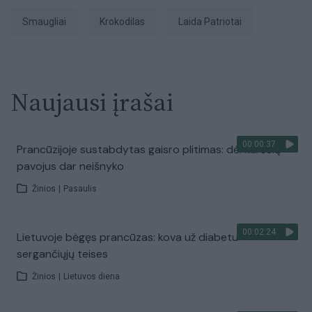
smaugliai
Krokodilas
laida Patriotai
Naujausi įrašai
00:00:37
Prancūzijoje sustabdytas gaisro plitimas: dėl karščių
pavojus dar neišnyko
Žinios
|
Pasaulis
00:02:24
Lietuvoje bėgęs prancūzas: kova už diabetu
sergančiųjų teises
Žinios
|
Lietuvos diena