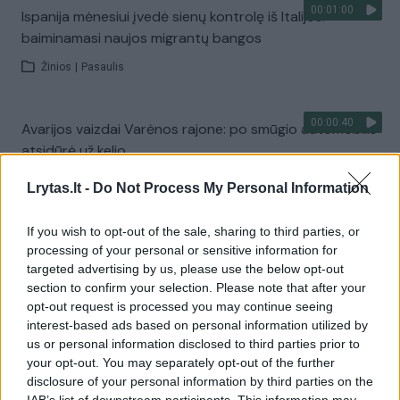
00:01:00
Ispanija mėnesiui įvedė sienų kontrolę iš Italijos:
baiminamasi naujos migrantų bangos
Žinios
|
Pasaulis
00:00:40
Avarijos vaizdai Varėnos rajone: po smūgio automobilis
atsidūrė už kelio
Žinios
|
Lietuvos diena
Lrytas.lt -
Do Not Process My Personal Information
If you wish to opt-out of the sale, sharing to third parties, or
Visi įrašai
processing of your personal or sensitive information for
targeted advertising by us, please use the below opt-out
section to confirm your selection. Please note that after your
opt-out request is processed you may continue seeing
Žiūrimiausi įrašai
interest-based ads based on personal information utilized by
us or personal information disclosed to third parties prior to
your opt-out. You may separately opt-out of the further
disclosure of your personal information by third parties on the
00:00:30
Vaizdai iš tragiškos avarijos Vilniaus r.: dviejų moterų ir