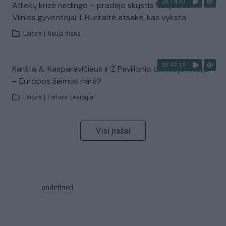
00:14:33
Atliekų krizė nedingo – pradėjo skųstis Naujosios
Vilnios gyventojai: I. Budraitė atsakė, kas vyksta
Laidos
|
Nauja diena
00:42:12
Karšta A. Kasparavičiaus ir Ž Pavilionio diskusija: Rusija
– Europos šeimos narė?
Laidos
|
Lietuva tiesiogiai
Visi įrašai