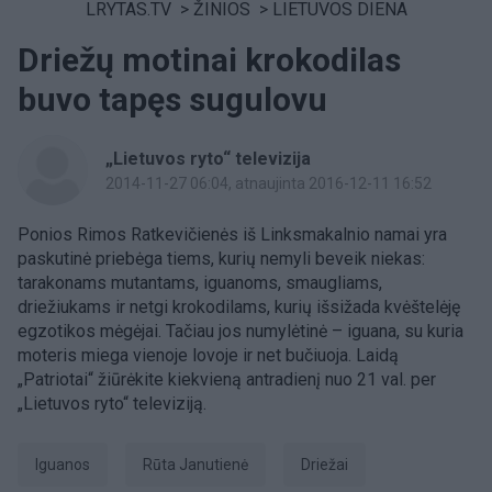
LRYTAS.TV
>
ŽINIOS
>
LIETUVOS DIENA
Driežų motinai krokodilas
buvo tapęs sugulovu
„Lietuvos ryto“ televizija
2014-11-27 06:04
, atnaujinta 2016-12-11 16:52
Ponios Rimos Ratkevičienės iš Linksmakalnio namai yra
paskutinė priebėga tiems, kurių nemyli beveik niekas:
tarakonams mutantams, iguanoms, smaugliams,
driežiukams ir netgi krokodilams, kurių išsižada kvėštelėję
egzotikos mėgėjai. Tačiau jos numylėtinė – iguana, su kuria
moteris miega vienoje lovoje ir net bučiuoja. Laidą
„Patriotai“ žiūrėkite kiekvieną antradienį nuo 21 val. per
„Lietuvos ryto“ televiziją.
Iguanos
Rūta Janutienė
driežai