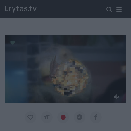
Paremkite Ukrainą