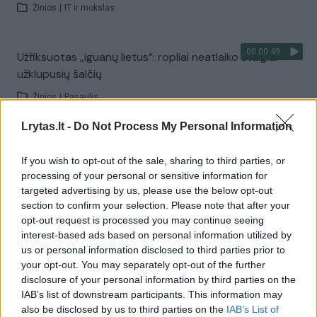
Žinios
|
IT ir mokslas
00:00:49
Užfiksuotas „iguanų lietus“: ropliai neatlaiko staigiai
užklupusių šalčių
Žinios
|
Pasaulis
Lrytas.lt -
Do Not Process My Personal Information
00:00:58
Floridoje dėl staigių temperatūros pokyčių
If you wish to opt-out of the sale, sharing to third parties, or
pranašaujamas „iguanų lietus“
processing of your personal or sensitive information for
Žinios
|
Pasaulis
targeted advertising by us, please use the below opt-out
section to confirm your selection. Please note that after your
opt-out request is processed you may continue seeing
Iguanų viešbučio gyventojos – Genutė, Meilutė ir
interest-based ads based on personal information utilized by
us or personal information disclosed to third parties prior to
Buratinė
your opt-out. You may separately opt-out of the further
Žinios
|
Augintinis
disclosure of your personal information by third parties on the
IAB’s list of downstream participants. This information may
also be disclosed by us to third parties on the
IAB’s List of