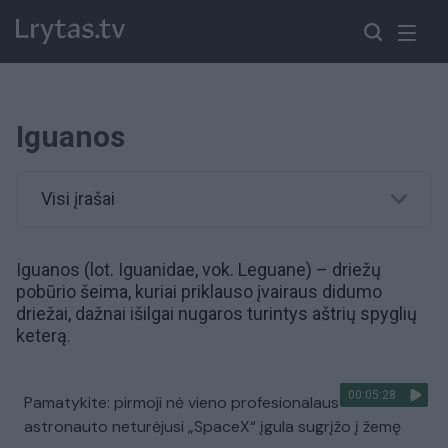
Iguanos
Visi įrašai
Iguanos (lot. Iguanidae, vok. Leguane) – driežų
pobūrio šeima, kuriai priklauso įvairaus didumo
driežai, dažnai išilgai nugaros turintys aštrių spyglių
keterą.
00:05:28
Pamatykite: pirmoji nė vieno profesionalaus
astronauto neturėjusi „SpaceX“ įgula sugrįžo į žemę