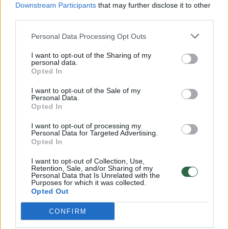
Driežų motinai krokodilas buvo tapęs sugulovu
Downstream Participants
that may further disclose it to other
third parties.
Žinios
|
Lietuvos diena
Personal Data Processing Opt Outs
I want to opt-out of the Sharing of my
Sveika moteris vos nenumirė, kai gydytojas prakiurdė
personal data.
jai pilvą I
Opted In
Laidos
|
Patriotai
I want to opt-out of the Sale of my
Personal Data.
Opted In
Ministerijos pažadai iguanas auginančią moterį įstūmė į
I want to opt-out of processing my
kampą II
Personal Data for Targeted Advertising.
Opted In
Laidos
|
Patriotai
I want to opt-out of Collection, Use,
Retention, Sale, and/or Sharing of my
Personal Data that Is Unrelated with the
Purposes for which it was collected.
Kaunietė vienoje lovoje miega su iguana
Opted Out
Žinios
|
Lietuvos diena
CONFIRM