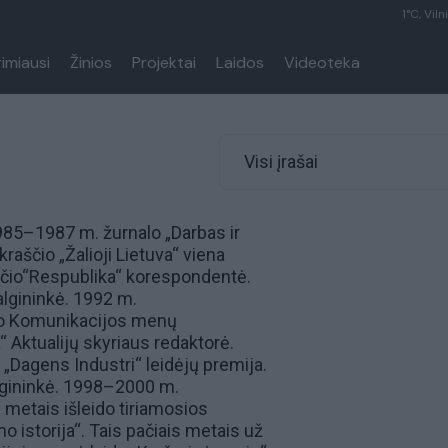
1°C, Viln
rimiausi
Žinios
Projektai
Laidos
Videoteka
Visi įrašai
985–1987 m. žurnalo „Darbas ir
raščio „Žalioji Lietuva“ viena
aščio“Respublika“ korespondentė.
lgininkė. 1992 m.
teto Komunikacijos menų
 Aktualijų skyriaus redaktorė.
 „Dagens Industri“ leidėjų premija.
lgininkė. 1998–2000 m.
metais išleido tiriamosios
o istorija“. Tais pačiais metais už