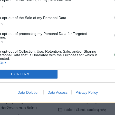
s piešiamas R. Janutienei
In
Laidos
|
Nuoga tiesa
Lietuvos diena
o opt-out of the Sale of my Personal Data.
In
00:09:12
00:10
kiama nauda – neįkainojama:
Gydomoji violetinė bulvė: ne ti
to opt-out of processing my Personal Data for Targeted
s atskleidė protėvių
gerina regėjimą, bet ir saugo 
ing.
In
vėžio
o opt-out of Collection, Use, Retention, Sale, and/or Sharing
Gyvenimo būdas
Žinios
|
Gyvenimo būdas
ersonal Data that Is Unrelated with the Purposes for which it
lected.
Out
00:22:48
00:59
audoną rožę 2019-05-18
Nuoga tiesa 2019-05-13
CONFIRM
Skinsiu raudoną rožę
Laidos
|
Nuoga tiesa
Data Deletion
Data Access
Privacy Policy
00:09:00
00:22
, kaip apsaugoti savo
Skinsiu raudoną rožę 2019-05
r daržoves nuo šalnų
Laidos
|
Skinsiu raudoną rožę