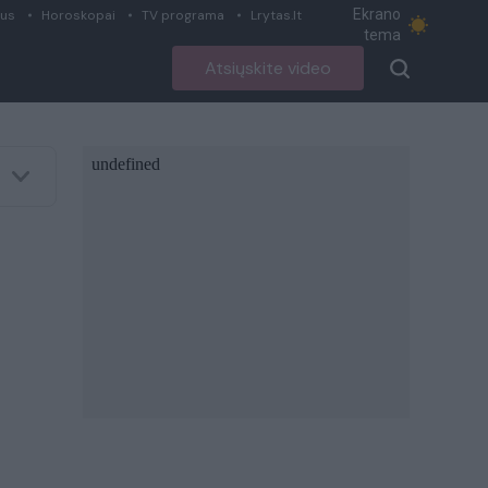
Ekrano
ius
Horoskopai
TV programa
Lrytas.lt
tema
Atsiųskite video