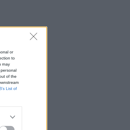
sonal or
ection to
ou may
 personal
out of the
 downstream
:32
B’s List of
:21