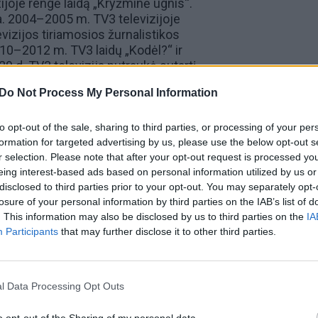
zijoje rengė laidą „Kryžminė ugnis“.
a. 2004–2005 m. TV3 televizijoje
izijos tiriamosios žurnalistikos
2010–2012 m. TV3 laidų „Kodėl?“ ir
29 d. TV3 televizija nutraukė sutartį
is po to, kai buvo sukurta laida apie
Do Not Process My Personal Information
umus bei biografijos detales. 2013
 Dalia“. Nuo 2013 metų kovo 5
ijoje. Veda laidas „Nuoga tiesa“,
to opt-out of the sale, sharing to third parties, or processing of your per
formation for targeted advertising by us, please use the below opt-out s
andžio 16 dienos naujos „Lietuvos
r selection. Please note that after your opt-out request is processed y
edėja.
eing interest-based ads based on personal information utilized by us or
disclosed to third parties prior to your opt-out. You may separately opt-
losure of your personal information by third parties on the IAB’s list of
00:27:33
00:00
enė: „D. Grybauskaitė pati
Į Seimą kandidatuojanti Rūta
. This information may also be disclosed by us to third parties on the
IA
no, kad mokėsi KGB
Janutienė praras teisinę
Participants
that may further disclose it to other third parties.
e“
neliečiamybę
Lietuvos diena
Žinios
|
Lietuvos diena
l Data Processing Opt Outs
00:14:37
00:57
s atskleidė, koks politinis
Nuoga tiesa 2019-05-27
o opt-out of the Sharing of my personal data.