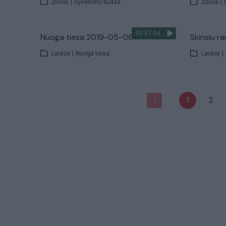
Žinios
|
Gyvenimo būdas
Žinios
|
00:57:04
Nuoga tiesa 2019-05-06
Skinsiu 
Laidos
|
Nuoga tiesa
Laidos
|
1
2
‹