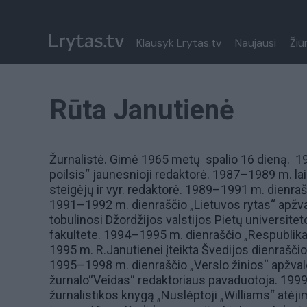
Klausyk Lrytas.tv
Naujausi
Žiū
Rūta Janutienė
Žurnalistė. Gimė 1965 metų spalio 16 dieną. 1
poilsis“ jaunesnioji redaktorė. 1987–1989 m. laik
steigėjų ir vyr. redaktorė. 1989–1991 m. dienr
1991–1992 m. dienraščio „Lietuvos rytas“ apžva
tobulinosi Džordžijos valstijos Pietų universi
fakultete. 1994–1995 m. dienraščio „Respublika“
1995 m. R.Janutienei įteikta Švedijos dienraščio
1995–1998 m. dienraščio „Verslo žinios“ apžva
žurnalo“Veidas“ redaktoriaus pavaduotoja. 1999 
žurnalistikos knygą „Nuslėptoji „Williams“ atėjim