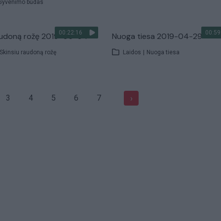
Gyvenimo būdas
00:22:16
00:59
raudoną rožę 2019-05-04
Nuoga tiesa 2019-04-29
Skinsiu raudoną rožę
Laidos
|
Nuoga tiesa
3
4
5
6
7
›