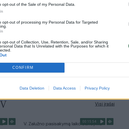
o opt-out of the Sale of my Personal Data.
00:05:25
ko
K. Prunskienės brolis prisiminė jaudinančią
In
akimirką prieš mirtį: „Tai buvo simbolinis
to opt-out of processing my Personal Data for Targeted
mūsų pagerbimo ženklas“
ing.
In
Žinios
|
Lietuvos diena
o opt-out of Collection, Use, Retention, Sale, and/or Sharing
ersonal Data that Is Unrelated with the Purposes for which it
lected.
3:01
00:03:41
ijos
Mėsainių mėgėjus kviečia nepražiopsoti
Out
ojektui
festivalio Vilniuje: atskleidė populiariausią
paruošimo būdą
CONFIRM
Žinios
|
Lietuvos diena
Data Deletion
Data Access
Privacy Policy
TV
Visi įrašai
00:15:54
ko
V. Zalužno pasisakymą laiko bandymu