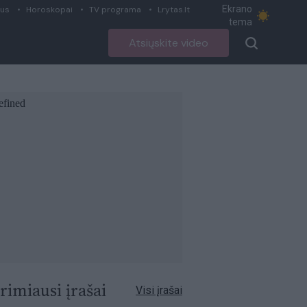
Ekrano
ius
Horoskopai
TV programa
Lrytas.lt
tema
Atsiųskite video
rimiausi įrašai
Visi įrašai