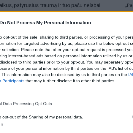
ikus, patyrusius traumą ir tuo paču nelabai
„Pa
jau
pasauliui. Noriu pasidžiaugti, kad per 18 metų, kai
Pru
gerą. Stigmų mažėja, visuomenė keičiasi, daug daro
Do Not Process My Personal Information
kas turi turėti saugų santykį ir tik tada galime
to opt-out of the sale, sharing to third parties, or processing of your per
kurių tikimės iš vaiko. Tai pamatas, be kurio
formation for targeted advertising by us, please use the below opt-out s
0 vaikų mama, globėja, globos ambasadorė
Eglė
r selection. Please note that after your opt-out request is processed y
eing interest-based ads based on personal information utilized by us or
disclosed to third parties prior to your opt-out. You may separately opt-
losure of your personal information by third parties on the IAB’s list of
a
švietimas
Mokslas
Vaikai
. This information may also be disclosed by us to third parties on the
IA
Participants
that may further disclose it to other third parties.
l Data Processing Opt Outs
o opt-out of the Sharing of my personal data.
Visi įrašai
In