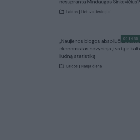
nesupranta Mindaugas Sinkevičius?
Laidos
|
Lietuva tiesiogiai
00:14:55
„Naujienos blogos absoliučiai visiem
ekonomistas nevynioja į vatą ir kal
liūdną statistiką
Laidos
|
Nauja diena