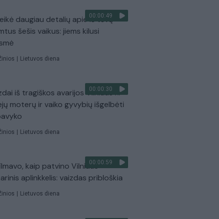
00:00:49
eikė daugiau detalių apie iš tėvų
mtus šešis vaikus: jiems kilusi
ėsmė
Žinios
|
Lietuvos diena
00:00:30
dai iš tragiškos avarijos Vilniaus r.:
ejų moterų ir vaiko gyvybių išgelbėti
pavyko
Žinios
|
Lietuvos diena
00:00:59
ilmavo, kaip patvino Vilniaus
arinis aplinkkelis: vaizdas pribloškia
Žinios
|
Lietuvos diena