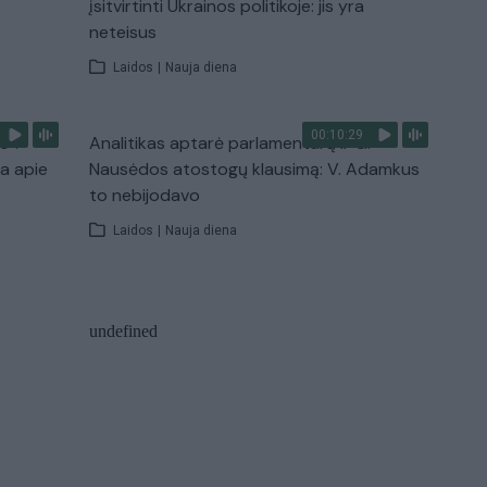
įsitvirtinti Ukrainos politikoje: jis yra
neteisus
Laidos
|
Nauja diena
00:10:29
s“:
Analitikas aptarė parlamentarų ir G.
ba apie
Nausėdos atostogų klausimą: V. Adamkus
to nebijodavo
Laidos
|
Nauja diena