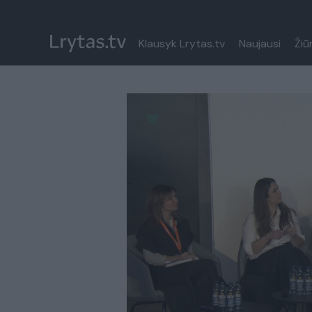
Klausyk Lrytas.tv
Naujausi
Žiū
Paremkite Ukrainą