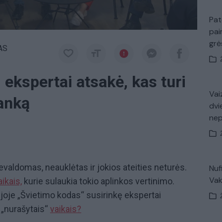
Pat
pai
gr
AS
 ekspertai atsakė, kas turi
Vaiz
ranką
dvi
ne
nevaldomas, neauklėtas ir jokios ateities neturės.
Nuf
Vak
aikais,
kurie sulaukia tokio aplinkos vertinimo.
ijoje „Švietimo kodas“ susirinkę ekspertai
 „nurašytais“
vaikais?