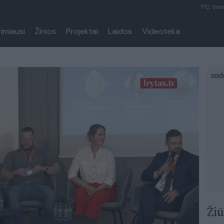
1°C, Viln
rimiausi
Žinios
Projektai
Laidos
Videoteka
Žiū