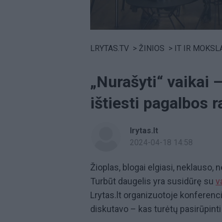
Volume
0%
LRYTAS.TV
>
ŽINIOS
>
IT IR MOKSL
„Nurašyti“ vaikai –
ištiesti pagalbos 
lrytas.lt
2024-04-18 14:58
Žioplas, blogai elgiasi, neklauso, 
Turbūt daugelis yra susidūrę su
v
Lrytas.lt organizuotoje konferenc
diskutavo – kas turėtų pasirūpinti