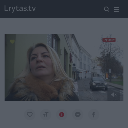
Paremkite Ukrainą