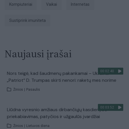
Kompiuteriai
Vaikai
Internetas
Sustiprink imuniteta
Naujausi įrašai
00:02:40
Nors teigė, kad šaudmenų pakankamai – Ukrainai
„Patriot“ D. Trumpas skirti nenori: raketų mes norime
Žinios
|
Pasaulis
00:03:52
Liūdna vyresnio amžiaus dirbančiųjų kasdienybė –
priekabiavimas, patyčios ir užgaulūs įvardžiai
Žinios
|
Lietuvos diena