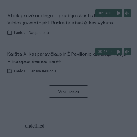
00:14:33
Atliekų krizė nedingo – pradėjo skųstis Naujosios
Vilnios gyventojai: I. Budraitė atsakė, kas vyksta
Laidos
|
Nauja diena
00:42:12
Karšta A. Kasparavičiaus ir Ž Pavilionio diskusija: Rusija
– Europos šeimos narė?
Laidos
|
Lietuva tiesiogiai
Visi įrašai