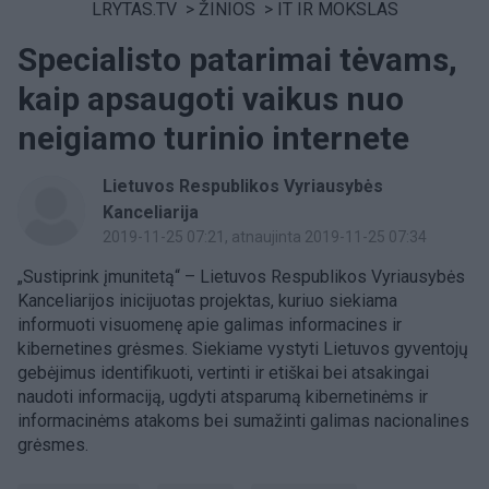
LRYTAS.TV
>
ŽINIOS
>
IT IR MOKSLAS
Specialisto patarimai tėvams,
kaip apsaugoti vaikus nuo
neigiamo turinio internete
Lietuvos Respublikos Vyriausybės
Kanceliarija
2019-11-25 07:21
, atnaujinta 2019-11-25 07:34
„Sustiprink įmunitetą“ – Lietuvos Respublikos Vyriausybės
Kanceliarijos inicijuotas projektas, kuriuo siekiama
informuoti visuomenę apie galimas informacines ir
kibernetines grėsmes. Siekiame vystyti Lietuvos gyventojų
gebėjimus identifikuoti, vertinti ir etiškai bei atsakingai
naudoti informaciją, ugdyti atsparumą kibernetinėms ir
informacinėms atakoms bei sumažinti galimas nacionalines
grėsmes.