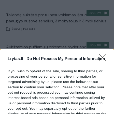
00:00:29
Tailandą sukrėtė protu nesuvokiamas išpuolis:
paauglys nušovė senelius, 3 mokytojus ir 3 moksleivius
Žinios
|
Pasaulis
00:02:08
Aukštaitijos pučiamųjų orkestras Nyderlanduose
apgynė čempionų vardą
Lrytas.lt -
Do Not Process My Personal Information
Žinios
|
Lietuvos diena
If you wish to opt-out of the sale, sharing to third parties, or
processing of your personal or sensitive information for
Visi įrašai
targeted advertising by us, please use the below opt-out
section to confirm your selection. Please note that after your
opt-out request is processed you may continue seeing
interest-based ads based on personal information utilized by
Žiūrimiausi įrašai
us or personal information disclosed to third parties prior to
your opt-out. You may separately opt-out of the further
disclosure of your personal information by third parties on the