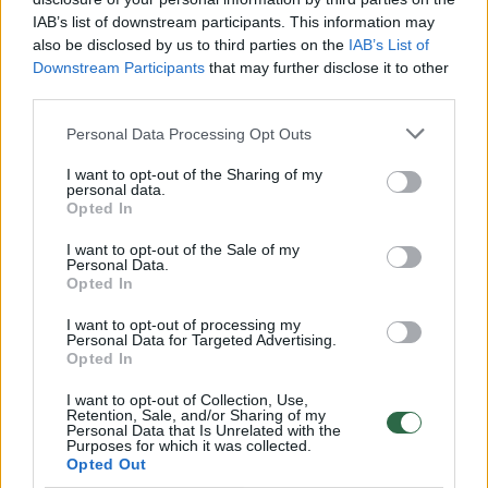
IAB’s list of downstream participants. This information may
00:00:30
Vaizdai iš tragiškos avarijos Vilniaus r.: dviejų moterų ir
also be disclosed by us to third parties on the
IAB’s List of
vaiko gyvybių išgelbėti nepavyko
Downstream Participants
that may further disclose it to other
third parties.
Žinios
|
Lietuvos diena
Personal Data Processing Opt Outs
00:00:57
Savaitės vidurys nusimato karštas: temperatūra kils iki
I want to opt-out of the Sharing of my
32 laipsnių šilumos
personal data.
Opted In
Žinios
|
Orai
I want to opt-out of the Sale of my
Personal Data.
Opted In
00:00:59
Nufilmavo, kaip patvino Vilniaus Vakarinis aplinkkelis:
I want to opt-out of processing my
vaizdas pribloškia
Personal Data for Targeted Advertising.
Opted In
Žinios
|
Lietuvos diena
I want to opt-out of Collection, Use,
Retention, Sale, and/or Sharing of my
Personal Data that Is Unrelated with the
00:15:54
V. Zalužno pasisakymą laiko bandymu įsitvirtinti
Purposes for which it was collected.
Ukrainos politikoje: jis yra neteisus
Opted Out