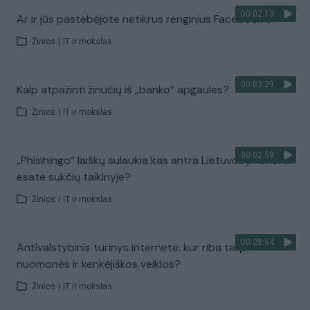
00:02:13
Ar ir jūs pastebėjote netikrus renginius Facebook’e?
Žinios
|
IT ir mokslas
00:02:29
Kaip atpažinti žinučių iš „banko“ apgaules?
Žinios
|
IT ir mokslas
00:02:59
„Phisihingo“ laiškų sulaukia kas antra Lietuvos įmonė: ar
esate sukčių taikinyje?
Žinios
|
IT ir mokslas
00:28:54
Antivalstybinis turinys internete: kur riba tarp
nuomonės ir kenkėjiškos veiklos?
Žinios
|
IT ir mokslas