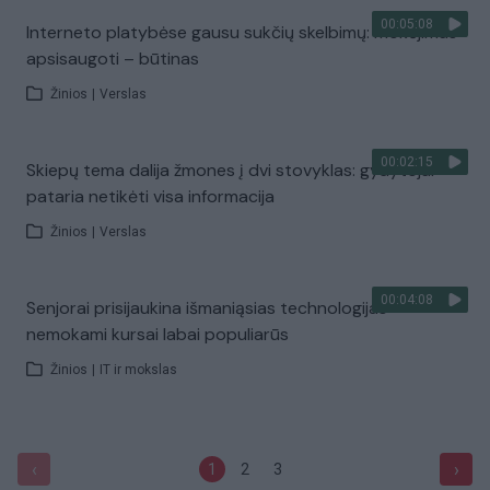
00:05:08
Interneto platybėse gausu sukčių skelbimų: mokėjimas
apsisaugoti – būtinas
Žinios
|
Verslas
00:02:15
Skiepų tema dalija žmones į dvi stovyklas: gydytojai
pataria netikėti visa informacija
Žinios
|
Verslas
00:04:08
Senjorai prisijaukina išmaniąsias technologijas –
nemokami kursai labai populiarūs
Žinios
|
IT ir mokslas
‹
›
1
2
3