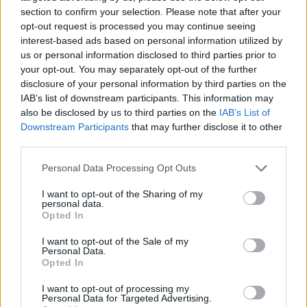
section to confirm your selection. Please note that after your
opt-out request is processed you may continue seeing
interest-based ads based on personal information utilized by
00:03:49
R. Alekna: išmaniosios technologijos neturi būti auklė,
us or personal information disclosed to third parties prior to
kuri leidžia tėvams ilsėtis
your opt-out. You may separately opt-out of the further
disclosure of your personal information by third parties on the
Žinios
|
IT ir mokslas
IAB’s list of downstream participants. This information may
also be disclosed by us to third parties on the
IAB’s List of
Downstream Participants
that may further disclose it to other
00:04:02
Psichologai siunčia žinią tėvams: nepalikite
third parties.
ikimokyklinukų vienų su telefonais
Personal Data Processing Opt Outs
Žinios
|
IT ir mokslas
I want to opt-out of the Sharing of my
personal data.
00:04:22
Opted In
Specialisto patarimai tėvams, kaip apsaugoti vaikus
nuo neigiamo turinio internete
I want to opt-out of the Sale of my
Personal Data.
Žinios
|
IT ir mokslas
Opted In
I want to opt-out of processing my
Personal Data for Targeted Advertising.
00:03:08
Kariuomenės analitikas atskleidė, kodėl internete plinta