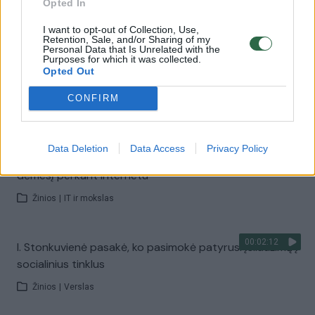
Opted In
negatyvi informacija apie Lietuvą
I want to opt-out of Collection, Use,
Žinios
|
Verslas
Retention, Sale, and/or Sharing of my
Personal Data that Is Unrelated with the
Purposes for which it was collected.
Opted Out
00:05:36
Sužinokite, kaip gimsta socialinės akcijos
CONFIRM
Žinios
|
Verslas
Data Deletion
Data Access
Privacy Policy
00:04:24
Ekspertų patarimai senjorams: pasakė, į ką atkreipti
dėmesį perkant internetu
Žinios
|
IT ir mokslas
00:02:12
I. Stonkuvienė pasakė, ko pasimokė patyrusi įsilaužimą į
socialinius tinklus
Žinios
|
Verslas