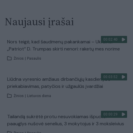
Naujausi įrašai
00:02:40
Nors teigė, kad šaudmenų pakankamai – Ukrainai
„Patriot“ D. Trumpas skirti nenori: raketų mes norime
Žinios
|
Pasaulis
00:03:52
Liūdna vyresnio amžiaus dirbančiųjų kasdienybė –
priekabiavimas, patyčios ir užgaulūs įvardžiai
Žinios
|
Lietuvos diena
00:00:29
Tailandą sukrėtė protu nesuvokiamas išpuolis:
paauglys nušovė senelius, 3 mokytojus ir 3 moksleivius