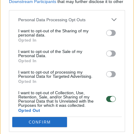
Downstream Participants
that may further disclose it to other
third parties.
00:00:57
Savaitės vidurys nusimato karštas: temperatūra kils iki
32 laipsnių šilumos
Personal Data Processing Opt Outs
Žinios
|
Orai
I want to opt-out of the Sharing of my
personal data.
Opted In
00:00:59
Nufilmavo, kaip patvino Vilniaus Vakarinis aplinkkelis:
I want to opt-out of the Sale of my
vaizdas pribloškia
Personal Data.
Opted In
Žinios
|
Lietuvos diena
I want to opt-out of processing my
Personal Data for Targeted Advertising.
Opted In
00:15:54
V. Zalužno pasisakymą laiko bandymu įsitvirtinti
I want to opt-out of Collection, Use,
Ukrainos politikoje: jis yra neteisus
Retention, Sale, and/or Sharing of my
Personal Data that Is Unrelated with the
Laidos
|
Nauja diena
Purposes for which it was collected.
Opted Out
CONFIRM
Visi įrašai