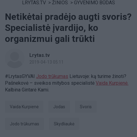
LRYTAS.TV
>
ŽINIOS
>
GYVENIMO BŪDAS
Netikėtai pradėjo augti svoris?
Specialistė įvardijo, ko
organizmui gali trūkti
Lrytas.tv
2019-04-13 05:11
#LrytasGYVAI
Jodo trūkumas
Lietuvoje: ką turime žinoti?
Pašnekovė – sveikos mitybos specialistė
Vaida Kurpienė.
Kalbina Gintarė Kami.
Vaida Kurpienė
jodas
svoris
jodo trūkumas
skydliaukė