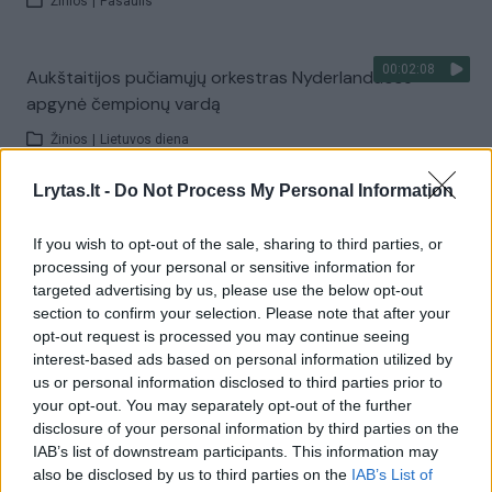
Žinios
|
Pasaulis
00:02:08
Aukštaitijos pučiamųjų orkestras Nyderlanduose
apgynė čempionų vardą
Žinios
|
Lietuvos diena
Lrytas.lt -
Do Not Process My Personal Information
Visi įrašai
If you wish to opt-out of the sale, sharing to third parties, or
processing of your personal or sensitive information for
targeted advertising by us, please use the below opt-out
Žiūrimiausi įrašai
section to confirm your selection. Please note that after your
opt-out request is processed you may continue seeing
interest-based ads based on personal information utilized by
us or personal information disclosed to third parties prior to
00:00:30
Vaizdai iš tragiškos avarijos Vilniaus r.: dviejų moterų ir
your opt-out. You may separately opt-out of the further
vaiko gyvybių išgelbėti nepavyko
disclosure of your personal information by third parties on the
IAB’s list of downstream participants. This information may
Žinios
|
Lietuvos diena
also be disclosed by us to third parties on the
IAB’s List of