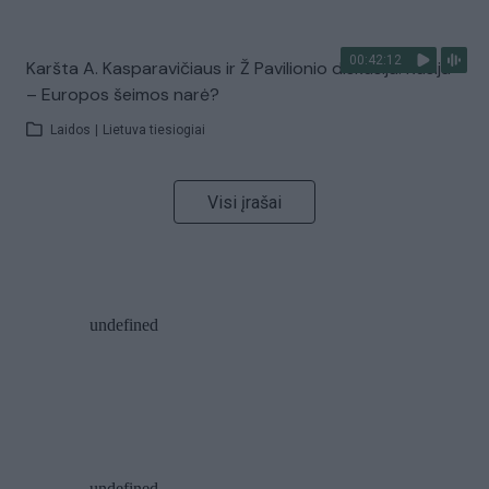
00:42:12
Karšta A. Kasparavičiaus ir Ž Pavilionio diskusija: Rusija
– Europos šeimos narė?
Laidos
|
Lietuva tiesiogiai
Visi įrašai