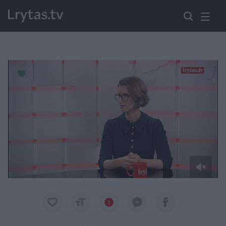
Paremkite Ukrainą