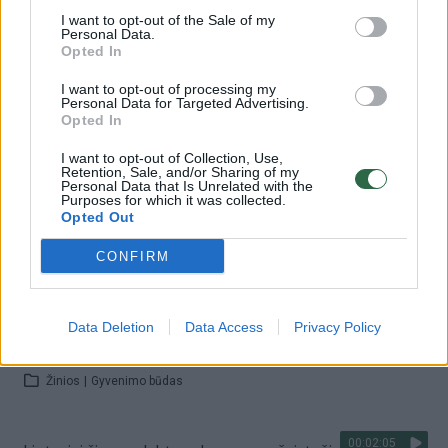
Žinios
|
Gyvenimo būdas
I want to opt-out of the Sale of my
Personal Data.
Opted In
00:01:58
Specialistė patarė, kokią žuvį rinktis valgyti, jei
I want to opt-out of processing my
organizmui trūksta jodo
Personal Data for Targeted Advertising.
Opted In
Žinios
|
Gyvenimo būdas
I want to opt-out of Collection, Use,
Retention, Sale, and/or Sharing of my
Personal Data that Is Unrelated with the
00:00:35
Paaiškino, kaip sužinoti, ar organizmui trūksta jodo: yra
Purposes for which it was collected.
Opted Out
vienas būdas
Žinios
|
Gyvenimo būdas
CONFIRM
00:01:56
Netikėtai pradėjo augti svoris? Specialistė įvardijo, ko
Data Deletion
Data Access
Privacy Policy
organizmui gali trūkti
Žinios
|
Gyvenimo būdas
00:02:05