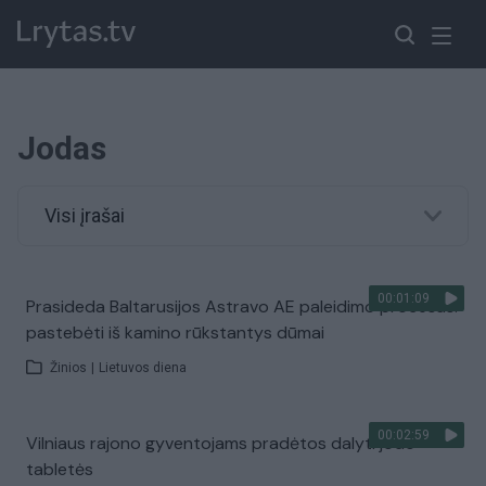
Jodas
Visi įrašai
00:01:09
Prasideda Baltarusijos Astravo AE paleidimo procesas:
pastebėti iš kamino rūkstantys dūmai
Žinios
|
Lietuvos diena
00:02:59
Vilniaus rajono gyventojams pradėtos dalyti jodo
tabletės