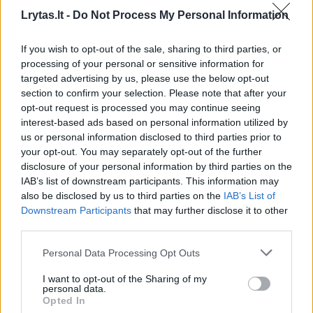
00:03:12
Būtina atkreipti dėmesį: šio mikroelemento stoka gali
Lrytas.lt -
Do Not Process My Personal Information
sukelti rimtas ligas
If you wish to opt-out of the sale, sharing to third parties, or
Žinios
|
Gyvenimo būdas
processing of your personal or sensitive information for
targeted advertising by us, please use the below opt-out
section to confirm your selection. Please note that after your
00:22:56
Astravo AE atidarymas verčia susirūpinti jodo stoka:
opt-out request is processed you may continue seeing
ką reikia žinoti
interest-based ads based on personal information utilized by
us or personal information disclosed to third parties prior to
Žinios
|
Gyvenimo būdas
your opt-out. You may separately opt-out of the further
disclosure of your personal information by third parties on the
IAB’s list of downstream participants. This information may
00:03:14
Vartojant joduotą druską būtina atkreipti dėmesį į
also be disclosed by us to third parties on the
IAB’s List of
svarbią detalę: tą daro ne visi
Downstream Participants
that may further disclose it to other
third parties.
Žinios
|
Gyvenimo būdas
Personal Data Processing Opt Outs
00:02:04
Vanduo iš čiaupo turi daug naudos, bet vieno jame
I want to opt-out of the Sharing of my
personal data.
trūksta: atskleidė ko
Opted In