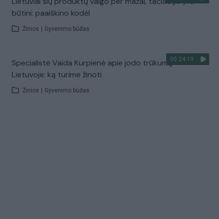
Lietuviai šių produktų valgo per mažai, tačiau jie yra
būtini: paaiškino kodėl
Žinios
|
Gyvenimo būdas
00:24:19
Specialistė Vaida Kurpienė apie jodo trūkumą
Lietuvoje: ką turime žinoti
Žinios
|
Gyvenimo būdas