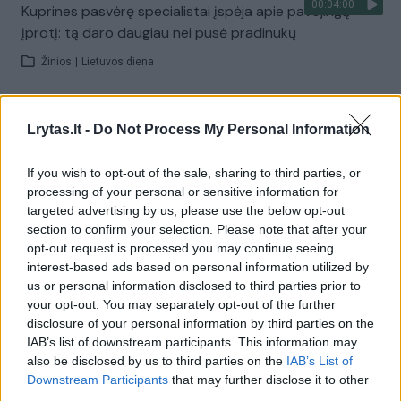
00:04:00
Kuprines pasvėrę specialistai įspėja apie pavojingą
įprotį: tą daro daugiau nei pusė pradinukų
Žinios
|
Lietuvos diena
Visi įrašai
Lrytas.lt -
Do Not Process My Personal Information
If you wish to opt-out of the sale, sharing to third parties, or
processing of your personal or sensitive information for
Žiūrimiausi įrašai
targeted advertising by us, please use the below opt-out
section to confirm your selection. Please note that after your
opt-out request is processed you may continue seeing
00:00:30
interest-based ads based on personal information utilized by
Vaizdai iš tragiškos avarijos Vilniaus r.: dviejų moterų ir
us or personal information disclosed to third parties prior to
vaiko gyvybių išgelbėti nepavyko
your opt-out. You may separately opt-out of the further
Žinios
|
Lietuvos diena
disclosure of your personal information by third parties on the
IAB’s list of downstream participants. This information may
also be disclosed by us to third parties on the
IAB’s List of
00:00:57
Downstream Participants
that may further disclose it to other
Savaitės vidurys nusimato karštas: temperatūra kils iki
third parties.