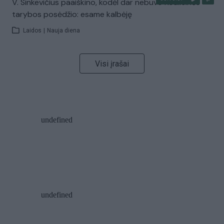
V. Sinkevičius paaiškino, kodėl dar nebuvo Koalicinės
tarybos posėdžio: esame kalbėję
Laidos
|
Nauja diena
Visi įrašai