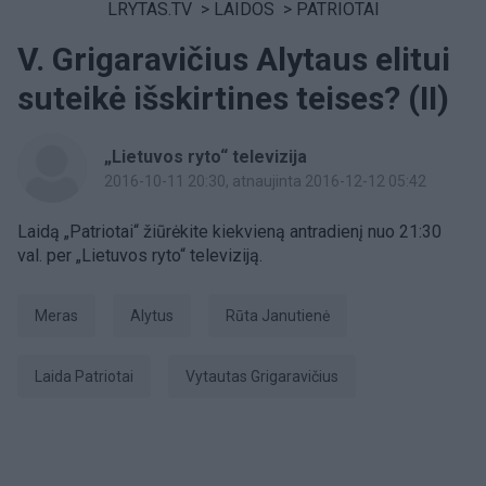
LRYTAS.TV
>
LAIDOS
>
PATRIOTAI
V. Grigaravičius Alytaus elitui
suteikė išskirtines teises? (II)
„Lietuvos ryto“ televizija
2016-10-11 20:30
, atnaujinta 2016-12-12 05:42
Laidą „Patriotai“ žiūrėkite kiekvieną antradienį nuo 21:30
val. per „Lietuvos ryto“ televiziją.
Meras
Alytus
Rūta Janutienė
laida Patriotai
Vytautas Grigaravičius