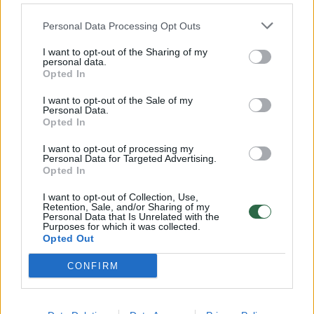
32 laipsnių šilumos
Personal Data Processing Opt Outs
Žinios
|
Orai
I want to opt-out of the Sharing of my
personal data.
00:00:59
Nufilmavo, kaip patvino Vilniaus Vakarinis aplinkkelis:
Opted In
vaizdas pribloškia
I want to opt-out of the Sale of my
Personal Data.
Žinios
|
Lietuvos diena
Opted In
I want to opt-out of processing my
Personal Data for Targeted Advertising.
00:00:55
Avarija Vilniuje: į stotelę įsirėžęs automobilis sužalojo
Opted In
dvi moteris
I want to opt-out of Collection, Use,
Žinios
|
Lietuvos diena
Retention, Sale, and/or Sharing of my
Personal Data that Is Unrelated with the
Purposes for which it was collected.
Opted Out
Visi įrašai
CONFIRM