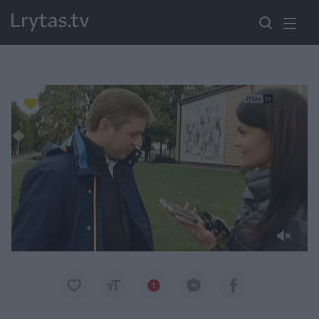
Paremkite Ukrainą