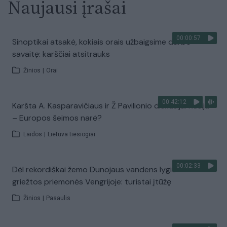
Naujausi įrašai
00:00:57
Sinoptikai atsakė, kokiais orais užbaigsime darbo
savaitę: karščiai atsitrauks
Žinios
|
Orai
00:42:12
Karšta A. Kasparavičiaus ir Ž Pavilionio diskusija: Rusija
– Europos šeimos narė?
Laidos
|
Lietuva tiesiogiai
00:02:33
Dėl rekordiškai žemo Dunojaus vandens lygio –
griežtos priemonės Vengrijoje: turistai įtūžę
Žinios
|
Pasaulis