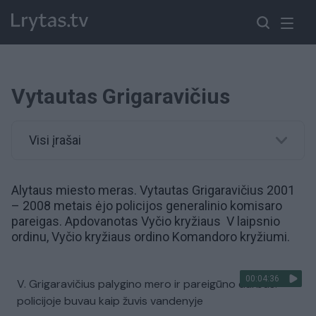
Vytautas Grigaravičius
Visi įrašai
Alytaus miesto meras. Vytautas Grigaravičius 2001
– 2008 metais ėjo policijos generalinio komisaro
pareigas. Apdovanotas Vyčio kryžiaus V laipsnio
ordinu, Vyčio kryžiaus ordino Komandoro kryžiumi.
00:04:36
V. Grigaravičius palygino mero ir pareigūno darbus:
policijoje buvau kaip žuvis vandenyje