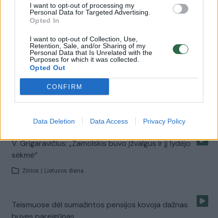
I want to opt-out of processing my
Personal Data for Targeted Advertising.
E. Šileris: „Romui Zamolskiui per sulaikymą peršauta
Opted In
ranka“ (II)
I want to opt-out of Collection, Use,
Retention, Sale, and/or Sharing of my
Laidos
|
Lietuva tiesiogiai
Personal Data that Is Unrelated with the
Purposes for which it was collected.
Opted Out
Psichiatras apie R. Zamolskį: „Tai monstras, imitavęs
CONFIRM
ligą“
Žinios
|
Lietuvos diena
Data Deletion
Data Access
Privacy Policy
V. Grigaravičius: „Zamolskis buvo įžvalgus ir jį lydėjo
sėkmė“
Žinios
|
Lietuvos diena
Teismuose dėl sumažintos pensijos kovoja dažnas
buvęs pareigūnas