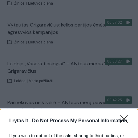
Žinios
|
Lietuvos diena
00:07:02
Vytautas Grigaravičius: kelios partijos ėmėsi
agresyvios kampanijos
Žinios
|
Lietuvos diena
00:00:27
Laidoje „Vasara tiesiogiai“ – Alytaus meras Vytautas
Grigaravičius
Laidos
|
Verta pažiūrėti
00:42:25
Pašnekovas neištvėrė – Alytaus merą pavadino
kontrabandininku
Žinios
|
Lietuvos diena
Lrytas.lt -
Do Not Process My Personal Information
If you wish to opt-out of the sale, sharing to third parties, or