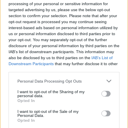
Alytaus savivaldybė tiesia kelius tik privilegijuotiems?
processing of your personal or sensitive information for
targeted advertising by us, please use the below opt-out
Žinios
|
Lietuvos diena
section to confirm your selection. Please note that after your
opt-out request is processed you may continue seeing
interest-based ads based on personal information utilized by
V. Grigaravičius Alytaus elitui suteikė išskirtines teises?
us or personal information disclosed to third parties prior to
(II)
your opt-out. You may separately opt-out of the further
disclosure of your personal information by third parties on the
Laidos
|
Patriotai
IAB’s list of downstream participants. This information may
also be disclosed by us to third parties on the
IAB’s List of
Downstream Participants
that may further disclose it to other
Nepartiniai kandidatai šluosto nosis politikos
third parties.
senbuviams
Personal Data Processing Opt Outs
Žinios
|
Lietuvos diena
I want to opt-out of the Sharing of my
personal data.
Opted In
V. Grigaravičius: „Zamolskis siūlė savo paslaugas
užsienyje“ (I)
I want to opt-out of the Sale of my
Personal Data.
Opted In
Laidos
|
Lietuva tiesiogiai