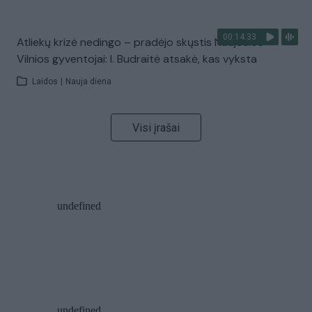
00:14:33
Atliekų krizė nedingo – pradėjo skųstis Naujosios
Vilnios gyventojai: I. Budraitė atsakė, kas vyksta
Laidos
|
Nauja diena
Visi įrašai