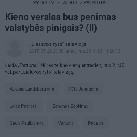
LRYTAS.TV
>
LAIDOS
>
PATRIOTAI
Kieno verslas bus penimas
valstybės pinigais? (II)
„Lietuvos ryto“ televizija
2015-05-26 20:30
, atnaujinta 2016-12-11 20:33
Laidą „Patriotai“ žiūrėkite kiekvieną antradienį nuo 21:30
val. per „Lietuvos ryto“ televiziją.
Austėja Landsbergienė
Rūta Janutienė
laida Patriotai
Zenonas Zebkinas
Saulė Pauliuvienė
veltėdis
pašalpa