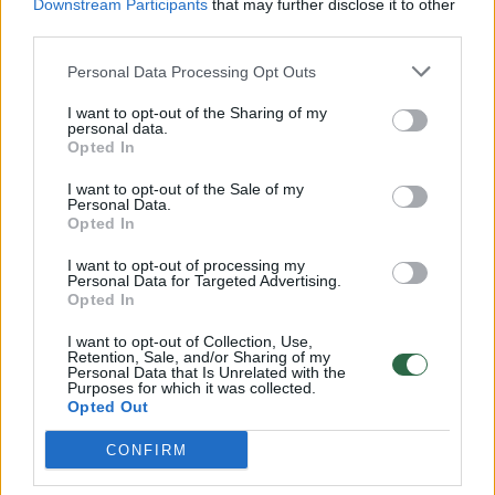
Downstream Participants
that may further disclose it to other
00:00:57
Savaitės vidurys nusimato karštas: temperatūra kils iki
third parties.
32 laipsnių šilumos
Personal Data Processing Opt Outs
Žinios
|
Orai
I want to opt-out of the Sharing of my
personal data.
00:15:54
Opted In
V. Zalužno pasisakymą laiko bandymu įsitvirtinti
Ukrainos politikoje: jis yra neteisus
I want to opt-out of the Sale of my
Personal Data.
Laidos
|
Nauja diena
Opted In
I want to opt-out of processing my
Personal Data for Targeted Advertising.
00:05:25
K. Prunskienės brolis prisiminė jaudinančią akimirką
Opted In
prieš mirtį: „Tai buvo simbolinis mūsų pagerbimo
I want to opt-out of Collection, Use,
ženklas“
Retention, Sale, and/or Sharing of my
Personal Data that Is Unrelated with the
Žinios
|
Lietuvos diena
Purposes for which it was collected.
Opted Out
CONFIRM
Visi įrašai