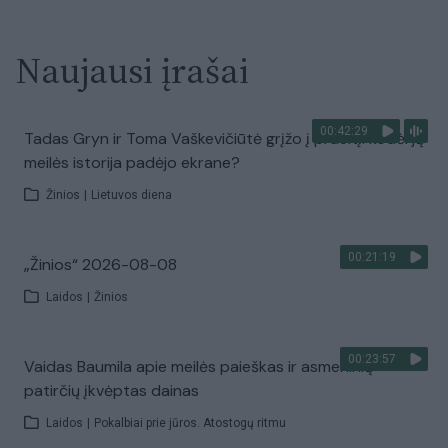
Naujausi įrašai
00:42:29
Tadas Gryn ir Toma Vaškevičiūtė grįžo į praeitį: kodėl jų
meilės istorija padėjo ekrane?
Žinios
|
Lietuvos diena
00:21:19
„Žinios“ 2026-08-08
Laidos
|
Žinios
00:23:57
Vaidas Baumila apie meilės paieškas ir asmeninių
patirčių įkvėptas dainas
Laidos
|
Pokalbiai prie jūros. Atostogų ritmu