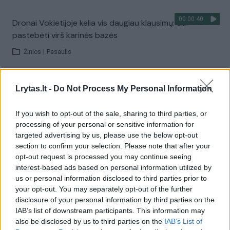
00:00:40
Dronai Vokietijoje kelia vis daugiau klausimų: du
pastebėti virš karinės bazės
Žinios
|
Pasaulis
Visi įrašai
Lrytas.lt -
Do Not Process My Personal Information
If you wish to opt-out of the sale, sharing to third parties, or
processing of your personal or sensitive information for
Žiūrimiausi įrašai
targeted advertising by us, please use the below opt-out
section to confirm your selection. Please note that after your
opt-out request is processed you may continue seeing
interest-based ads based on personal information utilized by
00:00:30
Vaizdai iš tragiškos avarijos Vilniaus r.: dviejų moterų ir
us or personal information disclosed to third parties prior to
vaiko gyvybių išgelbėti nepavyko
your opt-out. You may separately opt-out of the further
disclosure of your personal information by third parties on the
Žinios
|
Lietuvos diena
IAB’s list of downstream participants. This information may
also be disclosed by us to third parties on the
IAB’s List of