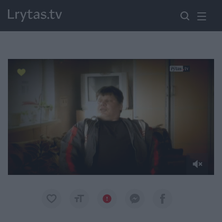
Paremkite Ukrainą