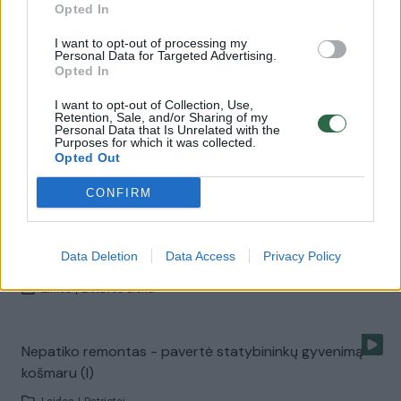
Opted In
I want to opt-out of processing my
Iš garsiojo pašalpininko ketina atimti įdukrą (I)
Personal Data for Targeted Advertising.
Opted In
Laidos
|
Patriotai
I want to opt-out of Collection, Use,
Retention, Sale, and/or Sharing of my
Personal Data that Is Unrelated with the
Purposes for which it was collected.
Kieno verslas bus penimas valstybės pinigais? (II)
Opted Out
Laidos
|
Patriotai
CONFIRM
Garsiausią Lietuvos veltėdį „išdūrė“ Rolando Pakso
Data Deletion
Data Access
Privacy Policy
advokatas
Žinios
|
Lietuvos diena
Nepatiko remontas - pavertė statybininkų gyvenimą
košmaru (I)