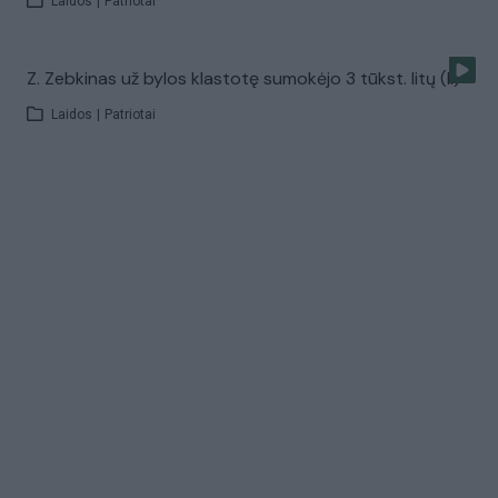
Laidos
|
Patriotai
Z. Zebkinas už bylos klastotę sumokėjo 3 tūkst. litų (II)
Laidos
|
Patriotai