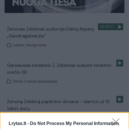
00:50:11
Zenonas Zebkinas sudoroja Dainių Kepenį:
„Gandragalviai jūs“
Laidos
|
Nuoga tiesa
Garsiausias bedarbis Z. Zebkinas sulaukė netikėto
svečio (II)
Žinios
|
Vaivos pranašystės
Zenoną Zebkiną papiktino dovana – dantys už 15
tūkst. eurų
Žinios
|
Lietuvos diena
Lrytas.lt -
Do Not Process My Personal Information