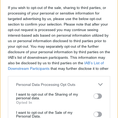
Papiktino seniūno dovana – dantys už 15 tūkst. eurų
If you wish to opt-out of the sale, sharing to third parties, or
processing of your personal or sensitive information for
(II)
targeted advertising by us, please use the below opt-out
Laidos
|
Patriotai
section to confirm your selection. Please note that after your
opt-out request is processed you may continue seeing
interest-based ads based on personal information utilized by
Zenonas Zebkinas: „Norėčiau tapti prezidentu“ (II)
us or personal information disclosed to third parties prior to
your opt-out. You may separately opt-out of the further
Laidos
|
Patriotai
disclosure of your personal information by third parties on the
IAB’s list of downstream participants. This information may
also be disclosed by us to third parties on the
IAB’s List of
Garsusis veltėdis Z. Zebkinas: savo verslą paaukojau
Downstream Participants
that may further disclose it to other
dėl debilų
third parties.
Žinios
|
Lietuvos diena
Personal Data Processing Opt Outs
I want to opt-out of the Sharing of my
personal data.
Garsusis veltėdis bijo netekti vaiko ir kalba apie įžeistą
Opted In
orumą
I want to opt-out of the Sale of my
Personal Data.
Žinios
|
Lietuvos diena