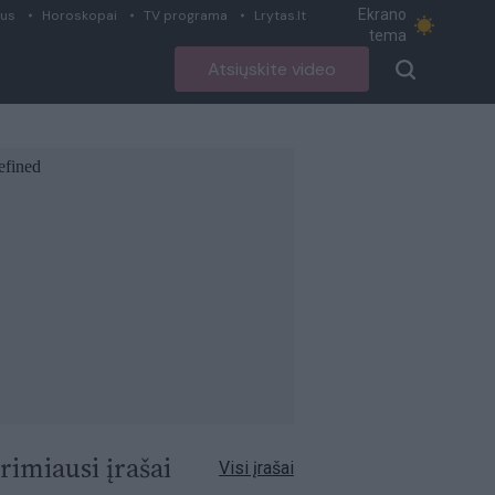
Ekrano
ius
Horoskopai
TV programa
Lrytas.lt
tema
Atsiųskite video
rimiausi įrašai
Visi įrašai