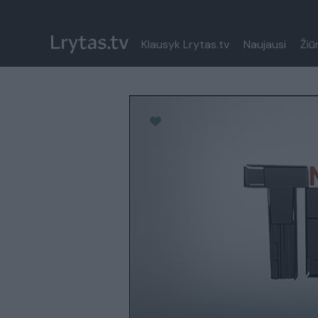
Klausyk Lrytas.tv
Naujausi
Žiū
Paremkite Ukrainą