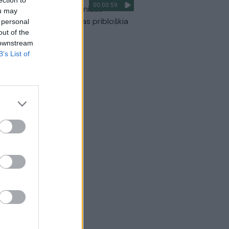
00:00:59
ilmavo, kaip patvino Vilniaus
ou may
arinis aplinkkelis: vaizdas pribloškia
 personal
out of the
Žinios
|
Lietuvos diena
 downstream
B’s List of