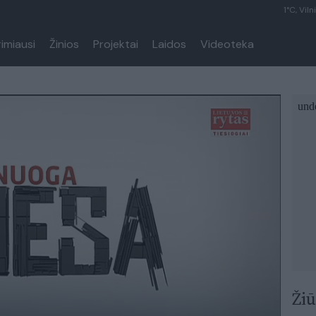
1°C, Viln
rimiausi
Žinios
Projektai
Laidos
Videoteka
Žiū