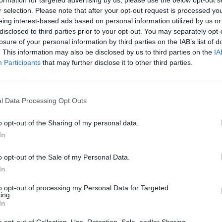
Nuf
r selection. Please note that after your opt-out request is processed y
Vak
eing interest-based ads based on personal information utilized by us or
disclosed to third parties prior to your opt-out. You may separately opt-
losure of your personal information by third parties on the IAB’s list of
. This information may also be disclosed by us to third parties on the
IA
Participants
that may further disclose it to other third parties.
Visi įrašai
l Data Processing Opt Outs
0:34
00:22:27
s
„Kelionės tikslas“ – Birštono ir Širvintų
atradimai
o opt-out of the Sharing of my personal data.
In
Laidos
|
Kelionės tikslas
o opt-out of the Sale of my Personal Data.
1:56
00:02:40
Nors teigė, kad šaudmenų pakankamai –
In
imus
Ukrainai „Patriot“ D. Trumpas skirti nenori:
to opt-out of processing my Personal Data for Targeted
raketų mes norime
ing.
In
Žinios
|
Pasaulis
o opt-out of Collection, Use, Retention, Sale, and/or Sharing