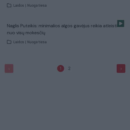
Laidos
|
Nuoga tiesa
Naglis Puteikis: minimalios algos gavėjus reikia atleisti
nuo visų mokesčių
Laidos
|
Nuoga tiesa
‹
›
1
2