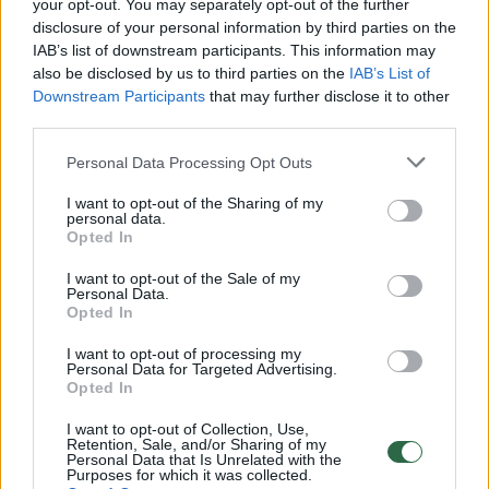
your opt-out. You may separately opt-out of the further
Socialinės apsaugos ir darbo viceministrė: vienas iš
disclosure of your personal information by third parties on the
uždavinių – darbo užmokeščio didinimas
IAB’s list of downstream participants. This information may
also be disclosed by us to third parties on the
IAB’s List of
Laidos
|
Nuoga tiesa
Downstream Participants
that may further disclose it to other
third parties.
Gediminas Kirkilas: užsienyje socialinė politika turi
Personal Data Processing Opt Outs
tęstinuma
I want to opt-out of the Sharing of my
personal data.
Laidos
|
Nuoga tiesa
Opted In
I want to opt-out of the Sale of my
Personal Data.
Remigijus Žemaitaitis: „Policija nutolo nuo žmonių‘‘
Opted In
Laidos
|
Nuoga tiesa
I want to opt-out of processing my
Personal Data for Targeted Advertising.
Opted In
Julius Sabatauskas: „Ar įvedus mirties bausmę
I want to opt-out of Collection, Use,
sumažės nusikaltimų?‘‘
Retention, Sale, and/or Sharing of my
Personal Data that Is Unrelated with the
Purposes for which it was collected.
Laidos
|
Nuoga tiesa