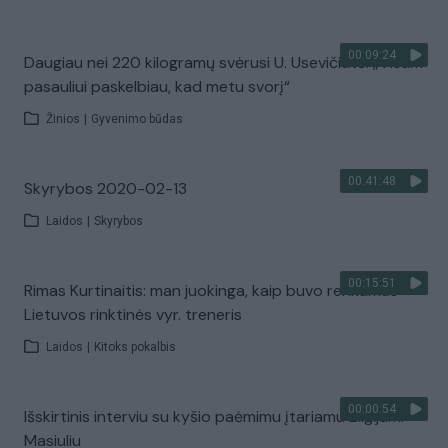
00:09:24
Daugiau nei 220 kilogramų svėrusi U. Usevičiūtė: „Visam
pasauliui paskelbiau, kad metu svorį“
Žinios
|
Gyvenimo būdas
00:41:48
Skyrybos 2020-02-13
Laidos
|
Skyrybos
00:15:51
Rimas Kurtinaitis: man juokinga, kaip buvo renkamas
Lietuvos rinktinės vyr. treneris
Laidos
|
Kitoks pokalbis
00:00:54
Išskirtinis interviu su kyšio paėmimu įtariamu Eligijumi
Masiuliu