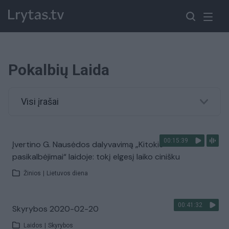
Pokalbių Laida
Visi įrašai
00:15:39
Įvertino G. Nausėdos dalyvavimą „Kitokie
pasikalbėjimai“ laidoje: tokį elgesį laiko cinišku
Žinios
|
Lietuvos diena
00:41:32
Skyrybos 2020-02-20
Laidos
|
Skyrybos