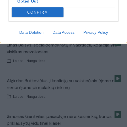
Opted Out
CONFIRM
Atviras pokalbis: kodėl vengiama kalbėti apie mirtį?
Laidos
|
Specialios transliacijos
Data Deletion
Data Access
Privacy Policy
Linas Balsys: socialdemokratų ir valstiečių koalicija yra
visiškas mezaliansas
Laidos
|
Nuoga tiesa
Algirdas Butkevičius: į koaliciją su valstiečiais ėjome nes
nenorėjome pirmalaikių rinkimų
Laidos
|
Nuoga tiesa
Simonas Gentvilas: pasaulyje nėra kasininkių, kurios
priklausytų vidutinei klasei