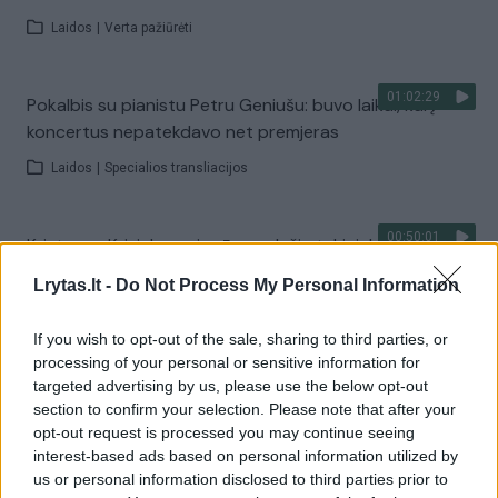
Laidos
|
Verta pažiūrėti
01:02:29
Pokalbis su pianistu Petru Geniušu: buvo laikai, kai į
koncertus nepatekdavo net premjeras
Laidos
|
Specialios transliacijos
00:50:01
Kristupas Krivickas: pirmūnas, dešimtukininkas yra kone
tipiško žmogžudžio portreto bruožai
Lrytas.lt -
Do Not Process My Personal Information
Laidos
|
Nuoga tiesa
If you wish to opt-out of the sale, sharing to third parties, or
processing of your personal or sensitive information for
00:33:45
Egidijus Bičkauskas: Lietuva pirmauja Europoje pagal
targeted advertising by us, please use the below opt-out
žmogžudysčių skaičių
section to confirm your selection. Please note that after your
opt-out request is processed you may continue seeing
Laidos
|
Nuoga tiesa
interest-based ads based on personal information utilized by
us or personal information disclosed to third parties prior to