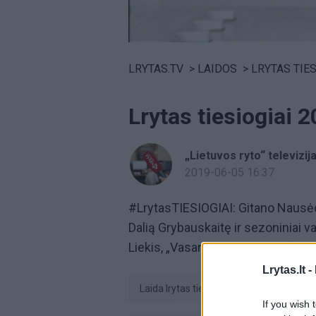
Volume
0%
LRYTAS.TV
>
LAIDOS
>
LRYTAS TIES
Lrytas tiesiogiai 
„Lietuvos ryto“ televizij
2019-06-05 16:37
#LrytasTIESIOGIAI: Gitano Nausėdo
Dalią Grybauskaitę ir sezoniniai v
Liekis, „Vasaros darbų banko“ inic
Lrytas.lt -
laida lrytas tiesiogiai
Lrytas TIE
If you wish 