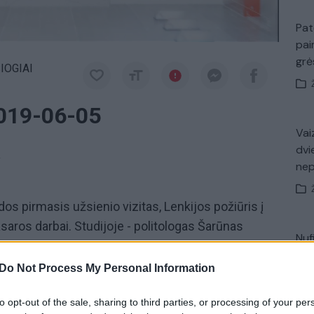
Pat
pai
gr
IOGIAI
2019-06-05
Vaiz
dvi
a
ne
s pirmasis užsienio vizitas, Lenkijos požiūris į
asaros darbai. Studijoje - politologas Šarūnas
Nuf
iatorius Valdas Strazdas.
Vak
Do Not Process My Personal Information
SIOGIAI
Dalia Grybauskaitė
Gitanas Nausėda
to opt-out of the sale, sharing to third parties, or processing of your per