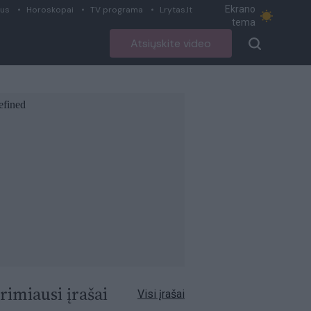
Ekrano
ius
Horoskopai
TV programa
Lrytas.lt
tema
Atsiųskite video
rimiausi įrašai
Visi įrašai