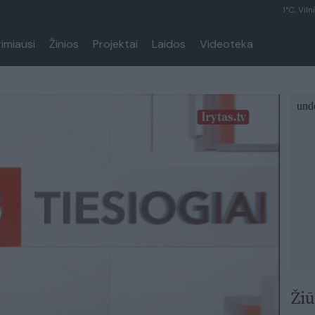
1°C, Viln
rimiausi
Žinios
Projektai
Laidos
Videoteka
Žiū