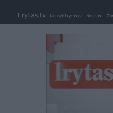
Klausyk Lrytas.tv
Naujausi
Žiū
Paremkite Ukrainą