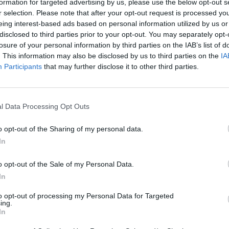
formation for targeted advertising by us, please use the below opt-out s
„Pa
r selection. Please note that after your opt-out request is processed y
jau
eing interest-based ads based on personal information utilized by us or
Pru
disclosed to third parties prior to your opt-out. You may separately opt-
losure of your personal information by third parties on the IAB’s list of
. This information may also be disclosed by us to third parties on the
IA
Participants
that may further disclose it to other third parties.
Visi įrašai
00:05:25
ko
K. Prunskienės brolis prisiminė jaudinančią
l Data Processing Opt Outs
akimirką prieš mirtį: „Tai buvo simbolinis
mūsų pagerbimo ženklas“
o opt-out of the Sharing of my personal data.
In
Žinios
|
Lietuvos diena
o opt-out of the Sale of my Personal Data.
3:01
00:03:41
In
ijos
Mėsainių mėgėjus kviečia nepražiopsoti
ojektui
festivalio Vilniuje: atskleidė populiariausią
to opt-out of processing my Personal Data for Targeted
paruošimo būdą
ing.
In
Žinios
|
Lietuvos diena