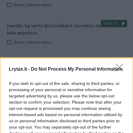
Žinios
|
Lietuvos diena
00:03:37
Įvardijo, ką verta žinoti ieškant sezoninio darbo: išskyrė
kelis aspektus
Žinios
|
Lietuvos diena
00:03:19
Lietuvos ūkininkai neviltyje: ypatingai trūksta sezoninių
Lrytas.lt -
Do Not Process My Personal Information
darbuotojų
Žinios
|
Lietuvos diena
If you wish to opt-out of the sale, sharing to third parties, or
processing of your personal or sensitive information for
targeted advertising by us, please use the below opt-out
00:03:23
Panevėžio valdžia nutarė: pinigais skatins įmones, į
section to confirm your selection. Please note that after your
darbą priimančias jaunimą
opt-out request is processed you may continue seeing
interest-based ads based on personal information utilized by
Žinios
|
Lietuvos diena
us or personal information disclosed to third parties prior to
your opt-out. You may separately opt-out of the further