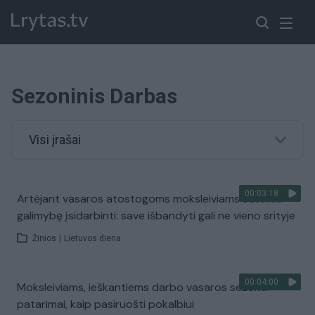
Sezoninis Darbas
Visi įrašai
00:03:18
Artėjant vasaros atostogoms moksleiviams suteikia
galimybę įsidarbinti: save išbandyti gali ne vieno srityje
Žinios
|
Lietuvos diena
00:04:00
Moksleiviams, ieškantiems darbo vasaros sezonu –
patarimai, kaip pasiruošti pokalbiui