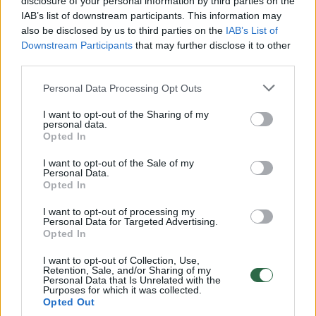
disclosure of your personal information by third parties on the
00:03:53
Nors sezoninių darbuotojų poreikis auga, lietuviai dirbti
IAB’s list of downstream participants. This information may
nenori
also be disclosed by us to third parties on the
IAB’s List of
Downstream Participants
that may further disclose it to other
Žinios
|
Lietuvos diena
third parties.
Personal Data Processing Opt Outs
00:40:00
Lrytas tiesiogiai 2019-06-05
I want to opt-out of the Sharing of my
Laidos
personal data.
|
Lrytas TIESIOGIAI
Opted In
I want to opt-out of the Sale of my
00:14:18
Ieškantiems darbo vasarą: įvardijo, ką būtina žinoti ir
Personal Data.
Opted In
kur kreipti dėmesį
I want to opt-out of processing my
Žinios
|
Lietuvos diena
Personal Data for Targeted Advertising.
Opted In
Dzūkus negandos užklupo iš visų pusių
I want to opt-out of Collection, Use,
Retention, Sale, and/or Sharing of my
Personal Data that Is Unrelated with the
Žinios
|
Gyvenimo būdas
Purposes for which it was collected.
Opted Out