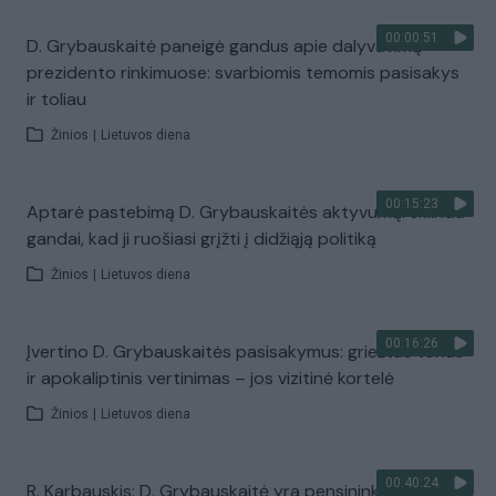
00:00:51
D. Grybauskaitė paneigė gandus apie dalyvavimą
prezidento rinkimuose: svarbiomis temomis pasisakys
ir toliau
Žinios
|
Lietuvos diena
00:15:23
Aptarė pastebimą D. Grybauskaitės aktyvumą: sklinda
gandai, kad ji ruošiasi grįžti į didžiąją politiką
Žinios
|
Lietuvos diena
00:16:26
Įvertino D. Grybauskaitės pasisakymus: griežtas tonas
ir apokaliptinis vertinimas – jos vizitinė kortelė
Žinios
|
Lietuvos diena
00:40:24
R. Karbauskis: D. Grybauskaitė yra pensininkė ir už savo