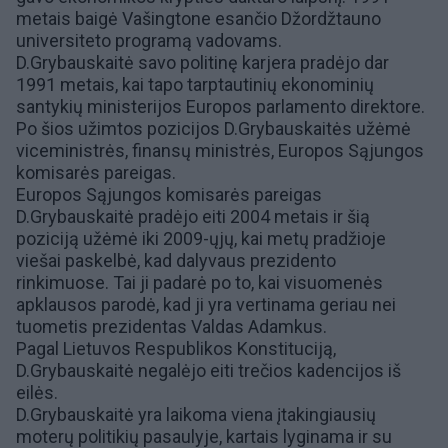
metais baigė Vašingtone esančio Džordžtauno
universiteto programą vadovams.
D.Grybauskaitė savo politinę karjera pradėjo dar
1991 metais, kai tapo tarptautinių ekonominių
santykių ministerijos Europos parlamento direktore.
Po šios užimtos pozicijos D.Grybauskaitės užėmė
viceministrės, finansų ministrės, Europos Sąjungos
komisarės pareigas.
Europos Sąjungos komisarės pareigas
D.Grybauskaitė pradėjo eiti 2004 metais ir šią
poziciją užėmė iki 2009-ųjų, kai metų pradžioje
viešai paskelbė, kad dalyvaus prezidento
rinkimuose. Tai ji padarė po to, kai visuomenės
apklausos parodė, kad ji yra vertinama geriau nei
tuometis prezidentas
Valdas Adamkus
.
Pagal Lietuvos Respublikos Konstituciją,
D.Grybauskaitė negalėjo eiti trečios kadencijos iš
eilės.
D.Grybauskaitė yra laikoma viena įtakingiausių
moterų politikių pasaulyje, kartais lyginama ir su