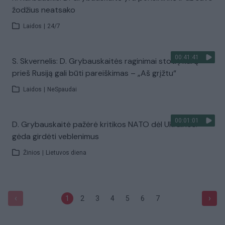
žodžius neatsako
Laidos
|
24/7
00:41:41
S. Skvernelis: D. Grybauskaitės raginimai stoti į karą
prieš Rusiją gali būti pareiškimas – „Aš grįžtu“
Laidos
|
NeSpaudai
00:01:01
D. Grybauskaitė pažėrė kritikos NATO dėl Ukrainos:
gėda girdėti veblenimus
Žinios
|
Lietuvos diena
‹
›
1
2
3
4
5
6
7