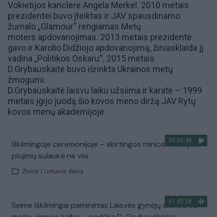
Vokietijos kanclere
Angela Merkel
. 2010 metais
prezidentei buvo įteiktas ir JAV spausdinamo
žurnalo „Glamour“ rengiamas Metų
moters apdovanojimas. 2013 metais prezidentė
gavo ir Karolio Didžiojo apdovanojimą, žiniasklaida jį
vadina „Politikos Oskaru“. 2015 metais
D.Grybauskaitė buvo išrinkta Ukrainos metų
žmogumi.
D.Grybauskaitė laisvu laiku užsiima ir karatė – 1999
metais įgijo juodą šio kovos meno diržą JAV Rytų
kovos menų akademijoje.
00:00:48
Iškilmingoje ceremonijoje – skirtingos minios reakcijos:
plojimų sulaukė ne visi
Žinios
|
Lietuvos diena
01:42:28
Seime iškilmingai paminėtas Laisvės gynėjų dienos 35-
metis: vienoje kalbų – padėka D. Grybauskaitei