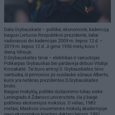
Dalia Grybauskaitė – politikė, ekonomistė, kadenciją
baigusi Lietuvos Respublikos prezidentė, šaliai
vadovavusi dvi kadencijas 2009 m. liepos 12 d. –
2019 m. liepos 12 d. Ji gimė 1956 metų kovo 1
dieną Vilniuje.
D.Grybauskaitės tėvai – elektrikas ir vairuotojas
Polikarpas Grybauskas bei pardavėja dirbusi Vitalija
Korsakaitė. Tai buvo antroji D. Grybauskaitės tėvo
santuoka, iš pirmosios jis susilaukė sūnaus
Alberto
,
kuris yra netikras prezidentės D.Grybauskaitės
brolis.
Baigusi mokyklą, politikė išsilavinimo toliau siekė
Leningrado A.Ždanovo universitete, čia ji baigė
politinės ekonomijos mokslus. O vėliau, 1983
metais, Maskvos visuomenės mokslų akademijoje
gavo ekonomikos krypties daktaro laipsnį. 1991