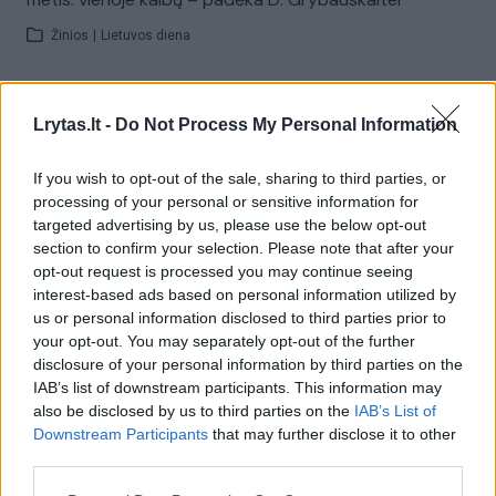
Žinios
|
Lietuvos diena
00:01:43
Laisvės gynėjų dienos minėjimas Seime: nuskambėjo
Lrytas.lt -
Do Not Process My Personal Information
raginimai datą paskelbti valstybine švente
Žinios
|
Lietuvos diena
If you wish to opt-out of the sale, sharing to third parties, or
processing of your personal or sensitive information for
targeted advertising by us, please use the below opt-out
00:13:39
section to confirm your selection. Please note that after your
Įvertino F. Jansono pasisakymą dėl D. Grybauskaitės
opt-out request is processed you may continue seeing
vizito Taivane: tai visiškos nekompentencijos išraiška
interest-based ads based on personal information utilized by
Žinios
|
Lietuvos diena
us or personal information disclosed to third parties prior to
your opt-out. You may separately opt-out of the further
disclosure of your personal information by third parties on the
00:03:11
IAB’s list of downstream participants. This information may
O. Karač nesutinka su VSD sprendimu: informaciją
also be disclosed by us to third parties on the
IAB’s List of
neigė, pademonstravo D. Grybauskaitės ir V. Putino
Downstream Participants
that may further disclose it to other
nuotrauką
third parties.
Žinios
|
Lietuvos diena