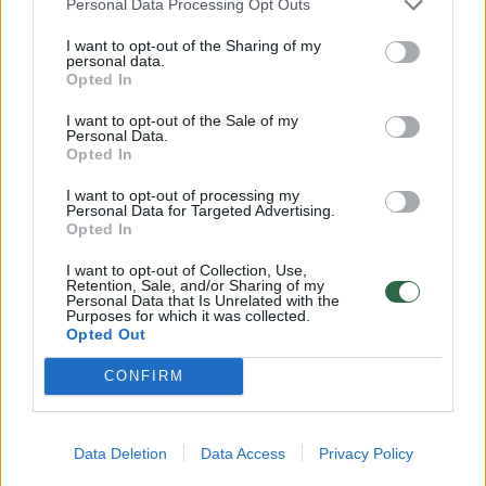
Personal Data Processing Opt Outs
I want to opt-out of the Sharing of my
00:03:07
D. Grybauskaitė pesimistiškai vertina artėjantį NATO
personal data.
Opted In
susitikimą: Ukraina kvietimo negaus
I want to opt-out of the Sale of my
Žinios
|
Lietuvos diena
Personal Data.
Opted In
00:04:30
D. Grybauskaitė stojo į G. Nausėdos pusę: valdantieji
I want to opt-out of processing my
Personal Data for Targeted Advertising.
pademonstravo politinės atsakomybės stoką
Opted In
Žinios
|
Lietuvos diena
I want to opt-out of Collection, Use,
Retention, Sale, and/or Sharing of my
Personal Data that Is Unrelated with the
Purposes for which it was collected.
00:04:17
Netylant skandalui dėl J. Šiugždinienės, D.
Opted Out
Grybauskaitė prabilo apie politinę degradaciją
CONFIRM
Žinios
|
Lietuvos diena
Data Deletion
Data Access
Privacy Policy
00:03:18
D. Grybauskaitė džiaugiasi TBT spendimu, tačiau