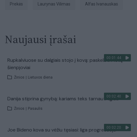
prekės
Laurynas Vilimas
Alfas Ivanauskas
Naujausi įrašai
00:01:44
Rupkalviuose su dalgiais stojo į kovą: paskelbti Metų
šienpjoviai
Žinios
|
Lietuvos diena
00:02:40
Danija stiprina gynybą: kariams teks tarnauti ilgiau
Žinios
|
Pasaulis
00:02:20
Joe Bideno kova su vėžiu tęsiasi: liga progresuoja