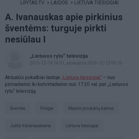
LRYTAS.TV
>
LAIDOS
>
LIETUVA TIESIOGIAI
A. Ivanauskas apie pirkinius
šventėms: turguje pirkti
nesiūlau I
„Lietuvos ryto“ televizija
2015-12-16 16:01
, atnaujinta 2016-12-12 00:10
Aktualūs pokalbiai laidoje
„Lietuva tiesiogiai“
– nuo
pirmadienio iki ketvirtadienio nuo 17:20 val. per „Lietuvos
ryto“ televiziją.
šventės
Pinigai
maisto produktų kainos
Julita Varanauskienė
Lietuva tiesiogiai