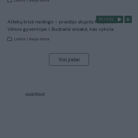
Laidos
|
Nauja diena
00:14:33
Atliekų krizė nedingo – pradėjo skųstis Naujosios
Vilnios gyventojai: I. Budraitė atsakė, kas vyksta
Laidos
|
Nauja diena
Visi įrašai