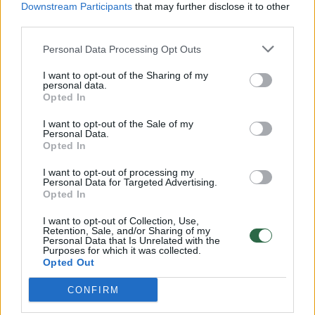
Downstream Participants
that may further disclose it to other
third parties.
00:00:57
Savaitės vidurys nusimato karštas: temperatūra kils iki
32 laipsnių šilumos
Personal Data Processing Opt Outs
Žinios
|
Orai
I want to opt-out of the Sharing of my
personal data.
Opted In
00:15:54
V. Zalužno pasisakymą laiko bandymu įsitvirtinti
I want to opt-out of the Sale of my
Personal Data.
Ukrainos politikoje: jis yra neteisus
Opted In
Laidos
|
Nauja diena
I want to opt-out of processing my
Personal Data for Targeted Advertising.
Opted In
00:00:57
Sinoptikai atsakė, kokiais orais užbaigsime darbo
I want to opt-out of Collection, Use,
savaitę: karščiai atsitrauks
Retention, Sale, and/or Sharing of my
Personal Data that Is Unrelated with the
Žinios
Purposes for which it was collected.
|
Orai
Opted Out
CONFIRM
Visi įrašai