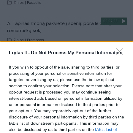
Žinios
|
Pasaulis
00:02:08
A. Tapinas žmoną pakvietė į sceną: pora leidosi į
romantišką šokį
Žinios
|
Pramogos
Lrytas.lt -
Do Not Process My Personal Information
Visi įrašai
If you wish to opt-out of the sale, sharing to third parties, or
processing of your personal or sensitive information for
targeted advertising by us, please use the below opt-out
Žiūrimiausi įrašai
section to confirm your selection. Please note that after your
opt-out request is processed you may continue seeing
interest-based ads based on personal information utilized by
us or personal information disclosed to third parties prior to
00:00:30
Vaizdai iš tragiškos avarijos Vilniaus r.: dviejų moterų ir
your opt-out. You may separately opt-out of the further
vaiko gyvybių išgelbėti nepavyko
disclosure of your personal information by third parties on the
IAB’s list of downstream participants. This information may
Žinios
|
Lietuvos diena
also be disclosed by us to third parties on the
IAB’s List of