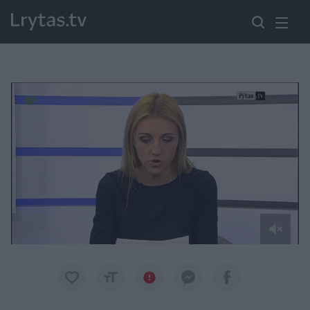
Paremkite Ukrainą