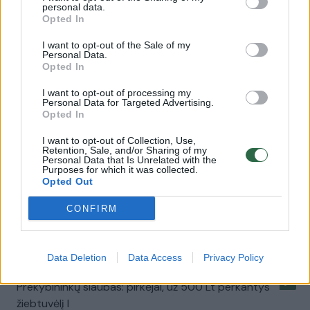
personal data.
Laidos
|
Lietuva tiesiogiai
Opted In
I want to opt-out of the Sale of my
Personal Data.
Kodėl maisto kainos Lietuvoje aukštesnės nei
Opted In
pasaulyje?
I want to opt-out of processing my
Žinios
|
Verslas
Personal Data for Targeted Advertising.
Opted In
I want to opt-out of Collection, Use,
Prekybininkų „kainų karas“: ar yra naudos pirkėjui? (I)
Retention, Sale, and/or Sharing of my
Personal Data that Is Unrelated with the
Laidos
|
Lietuva tiesiogiai
Purposes for which it was collected.
Opted Out
CONFIRM
Prekybininkų „kainų karas“: ar yra naudos pirkėjui? (II)
Laidos
|
Lietuva tiesiogiai
Data Deletion
Data Access
Privacy Policy
Prekybininkų siaubas: pirkėjai, už 500 Lt perkantys
žiebtuvėlį I