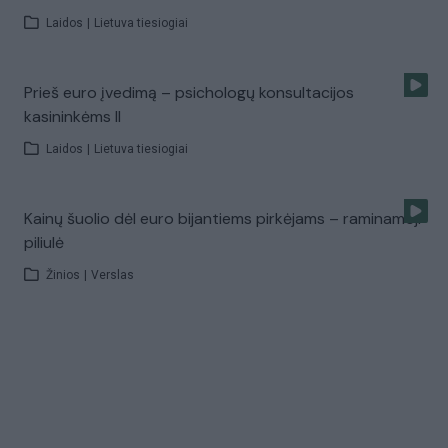
Laidos
|
Lietuva tiesiogiai
Prieš euro įvedimą – psichologų konsultacijos
kasininkėms II
Laidos
|
Lietuva tiesiogiai
Kainų šuolio dėl euro bijantiems pirkėjams – raminamoji
piliulė
Žinios
|
Verslas