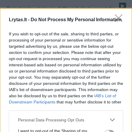
Prekybininkų atstovas: didžiausi boikoto nuostoliai –
įvaizdžiui
Lrytas.lt -
Do Not Process My Personal Information
Laidos
|
Lietuva tiesiogiai
If you wish to opt-out of the sale, sharing to third parties, or
processing of your personal or sensitive information for
Ekspertai apie prekybos centrų boikotą – ar atneš
targeted advertising by us, please use the below opt-out
naudos? (II)
section to confirm your selection. Please note that after your
opt-out request is processed you may continue seeing
Laidos
|
Lietuva tiesiogiai
interest-based ads based on personal information utilized by
us or personal information disclosed to third parties prior to
your opt-out. You may separately opt-out of the further
A. Ivanauskas apie pirkinius šventėms: turguje pirkti
disclosure of your personal information by third parties on the
nesiūlau I
IAB’s list of downstream participants. This information may
also be disclosed by us to third parties on the
IAB’s List of
Laidos
|
Lietuva tiesiogiai
Downstream Participants
that may further disclose it to other
third parties.
Prekybininkų atstovas: kainų kaip Lenkijoje neturėsime
Personal Data Processing Opt Outs
II
I want to opt-out of the Sharing of my