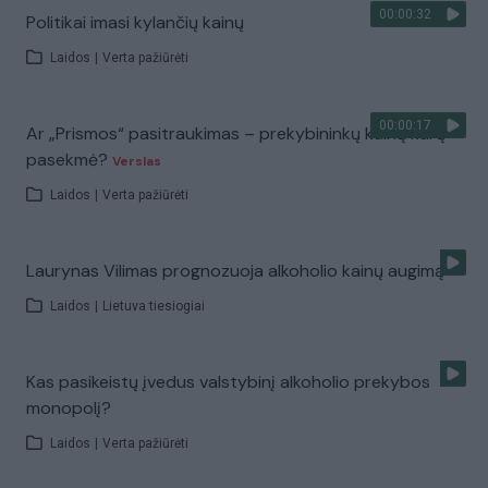
00:00:32
Politikai imasi kylančių kainų
Laidos
|
Verta pažiūrėti
00:00:17
Ar „Prismos“ pasitraukimas – prekybininkų kainų karų
pasekmė?
Verslas
Laidos
|
Verta pažiūrėti
Laurynas Vilimas prognozuoja alkoholio kainų augimą
Laidos
|
Lietuva tiesiogiai
Kas pasikeistų įvedus valstybinį alkoholio prekybos
monopolį?
Laidos
|
Verta pažiūrėti