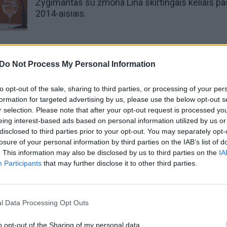
Žygimantas su žmona Lina skirtingais keliais p
2014-aisiais.
00:27:13
00:12:42
ntis Ž. Pavilionis ragina
Ž. Pavilionis tikisi NATO šalių
Do Not Process My Personal Information
. Putino režimo griūties:
aktyvumo: reikia neleisti V. Put
, kad JAV atsibus
paralyžiuoti amerikiečių smeg
to opt-out of the sale, sharing to third parties, or processing of your per
formation for targeted advertising by us, please use the below opt-out s
Lietuvos diena
Žinios
|
Lietuvos diena
r selection. Please note that after your opt-out request is processed y
eing interest-based ads based on personal information utilized by us or
disclosed to third parties prior to your opt-out. You may separately opt-
00:13:09
00:03
nis atsakė, kokių pokyčių
Prezidentūros sprendimas dėl
losure of your personal information by third parties on the IAB’s list of
ei į sostą grįžtų D. Trumpas
Landsbergio V. Zelenskio vizit
. This information may also be disclosed by us to third parties on the
IA
sulaukė kritikos: pasisakė ir mi
Participants
that may further disclose it to other third parties.
Lietuvos diena
Žinios
|
Lietuvos diena
l Data Processing Opt Outs
00:23:26
00:15:42
G. Nausėdos melą dėl
Ž. Pavilionis pašiepė prezident
 sąrašo į Lenkiją: mano,
patarėją dėl kritikos URM: „Gal
o opt-out of the Sharing of my personal data.