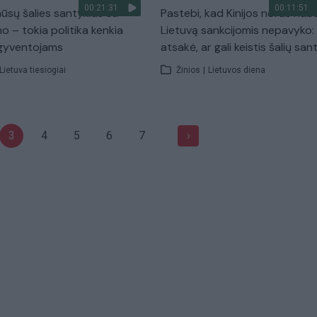
00:21:31
00:11:51
mūsų šalies santykius su
Pastebi, kad Kinijos noras nub
no – tokia politika kenkia
Lietuvą sankcijomis nepavyko:
 gyventojams
atsakė, ar gali keistis šalių san
Lietuva tiesiogiai
Žinios
|
Lietuvos diena
3
4
5
6
7
›