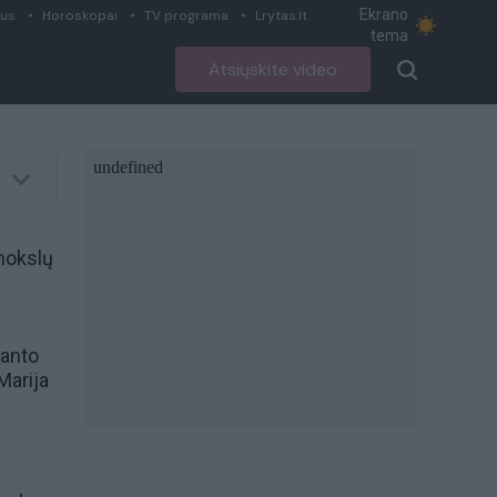
Ekrano
ius
Horoskopai
TV programa
Lrytas.lt
tema
Atsiųskite video
mokslų
manto
Marija