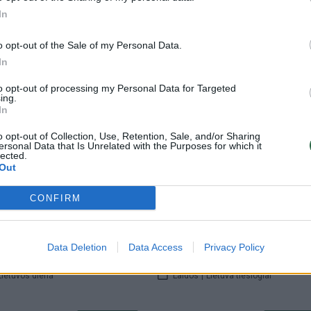
dentūroje nėra tvarkos
padaugino“
In
Lietuva tiesiogiai
Žinios
|
Lietuvos diena
o opt-out of the Sale of my Personal Data.
In
to opt-out of processing my Personal Data for Targeted
00:12:03
00:14:06
ergis atsakė į prezidento
Ž. Pavilionis apie laimėjimą prie
ing.
In
dėl ambasadoriaus: nėra
Vengriją: panaudoti būdai, kuri
 išvengti ryšio su
neskelbiami
o opt-out of Collection, Use, Retention, Sale, and/or Sharing
ersonal Data that Is Unrelated with the Purposes for which it
is
Žinios
|
Lietuvos diena
lected.
Out
Lietuvos diena
CONFIRM
00:12:29
00:20
nis apie NATO susitikimo
G. Landsbergio įspėjimai kelia 
s: neabejoja – Ukraina yra
tarp politikų: bet koks abejoji
Data Deletion
Data Access
Privacy Policy
ada arti narystės
NATO tarnauja rusų propagan
Lietuvos diena
Laidos
|
Lietuva tiesiogiai