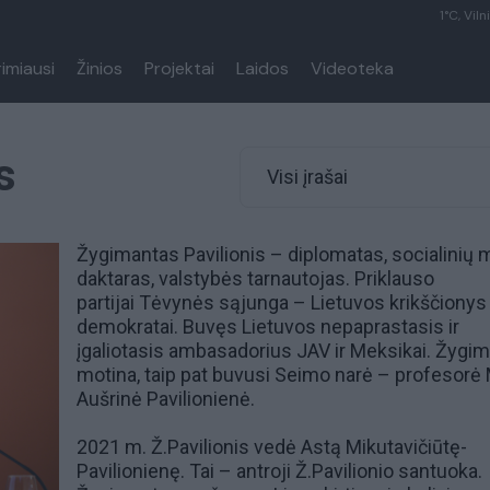
1°C, Viln
rimiausi
Žinios
Projektai
Laidos
Videoteka
s
Visi įrašai
Žygimantas Pavilionis – diplomatas, socialinių 
daktaras, valstybės tarnautojas. Priklauso
partijai
Tėvynės sąjunga – Lietuvos krikščionys
demokratai
. Buvęs Lietuvos nepaprastasis ir
įgaliotasis ambasadorius JAV ir Meksikai. Žygi
motina, taip pat buvusi
Seimo narė
– profesorė
Aušrinė Pavilionienė
.
2021 m. Ž.Pavilionis vedė Astą Mikutavičiūtę-
Pavilionienę. Tai – antroji Ž.Pavilionio santuoka.