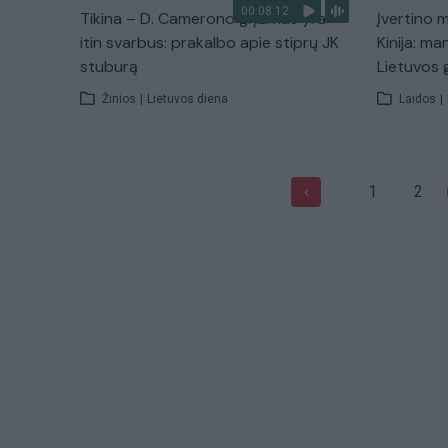
00:08:12
Tikina – D. Camerono grįžimas yra
Įvertino 
itin svarbus: prakalbo apie stiprų JK
Kinija: ma
stuburą
Lietuvos
Žinios
|
Lietuvos diena
Laidos
|
1
2
‹