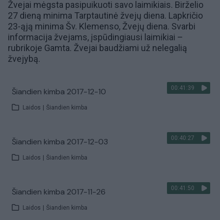
Žvejai mėgsta pasipuikuoti savo
laimikiais
. Birželio
27 dieną minima Tarptautinė žvejų diena. Lapkričio
23-ąją minima Šv. Klemenso, Žvejų diena. Svarbi
informacija žvejams, įspūdingiausi laimikiai –
rubrikoje
Gamta
. Žvejai baudžiami už
nelegalią
žvejybą
.
00:41:39
Šiandien kimba 2017-12-10
Laidos
|
Šiandien kimba
00:40:27
Šiandien kimba 2017-12-03
Laidos
|
Šiandien kimba
00:41:50
Šiandien kimba 2017-11-26
Laidos
|
Šiandien kimba