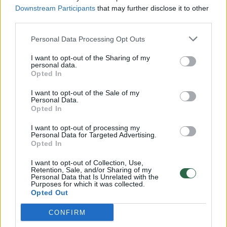
Laidos
|
Šiandien kimba
Downstream Participants
that may further disclose it to other
third parties.
00:06:43
Patyrę žvejai lietuviškus ešerius gaudė net 30 metrų
Personal Data Processing Opt Outs
gylyje
I want to opt-out of the Sharing of my
personal data.
Laidos
|
Šiandien kimba
Opted In
I want to opt-out of the Sale of my
00:24:46
Personal Data.
Žvejybos specialistai patarė, kokius galvakablius
Opted In
naudoti skirtinguose vandenyse
I want to opt-out of processing my
Laidos
|
Šiandien kimba
Personal Data for Targeted Advertising.
Opted In
I want to opt-out of Collection, Use,
00:10:15
Ką rinktis žvejybai: katerį ar pripučiamą valtį? Pataria
Retention, Sale, and/or Sharing of my
Personal Data that Is Unrelated with the
laivybos žinovas
Purposes for which it was collected.
Opted Out
Laidos
|
Šiandien kimba
CONFIRM
00:07:11