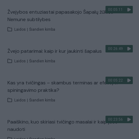
00:05:11
Žvejybos entuziastai papasakojo Šapalų žūklės
Nemune subtilybes
Laidos
|
Šiandien kimba
00:26:49
Žvejo patarimai: kaip ir kur jaukinti šapalus
Laidos
|
Šiandien kimba
00:05:22
Kas yra tvičingas – skambus terminas ar efektyvi
spiningavimo praktika?
Laidos
|
Šiandien kimba
00:23:56
Paaiškino, kuo skiriasi tvičingo masalai ir kaip juos
naudoti