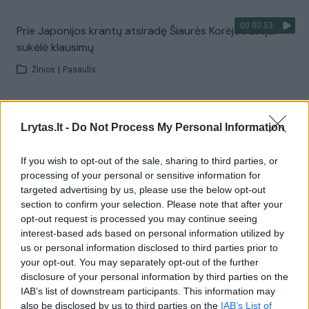
00:00:53
Prie Japonijos krantų atsiradę Šiaurės Korėjos žvejai
sukėlė klausimų
Žinios
|
Pasaulis
00:06:46
Starkių ir ešerių paieška išskirtiniuose Švedijos
Lrytas.lt -
Do Not Process My Personal Information
ežeruose
Laidos
|
Šiandien kimba
If you wish to opt-out of the sale, sharing to third parties, or
processing of your personal or sensitive information for
targeted advertising by us, please use the below opt-out
00:24:51
Neįtikėtina, kokiame gylyje pavyko sugauti nuostabų
section to confirm your selection. Please note that after your
opt-out request is processed you may continue seeing
ešerį
interest-based ads based on personal information utilized by
Laidos
|
Šiandien kimba
us or personal information disclosed to third parties prior to
your opt-out. You may separately opt-out of the further
disclosure of your personal information by third parties on the
00:09:18
Sužinokite, kokias naujoves žvejybai siūlo „Deeper“
IAB’s list of downstream participants. This information may
also be disclosed by us to third parties on the
IAB’s List of