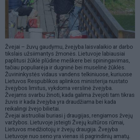
Žvejai – žuvų gaudymu,
žvejyba
laisvalaikio ar darbo
tikslais užsiimantys žmonės. Lietuvoje labiausiai
paplitusi
žūklė
plūdine meškere bei spiningavimas,
tačiau populiarėja ir dugninė bei muselinė žūklės.
Žuvininkystės
vidaus vandens telkiniuose, kuriuose
Lietuvos Respublikos aplinkos ministerija nustato
žvejybos limitus, vykdoma verslinė žvejyba.
Žvejams svarbu žinoti, kada galima žvejoti tam tikras
žuvis ir kada žvejyba yra draudžiama bei kada
reikalingi žvejo bilietai.
Žvejai aistruoliai buriasi į draugijas, rengiamos žvejų
varžybos. Lietuvoje įsteigti Žvejų kultūros rūmai,
Lietuvos medžiotojų ir žvejų draugija. Žvejyba
Lietuvoje nuo seno yra vienas iš pagrindinių amatų.