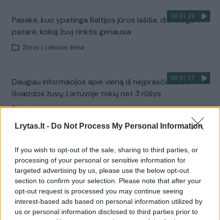
00:01:29
Pasakė, kuo ypatinga Baltijos jūros lašiša: dietologė
patarė, kokią žuvį rinktis geriausia
Žinios
|
Lietuvos diena
00:01:17
Daugiau informacijos apie vieną iš neįprasčiausios
išvaizdos žuvų: Lietuvoje tokių net 3 rūšys
Žinios
|
Lietuvos diena
Lrytas.lt -
Do Not Process My Personal Information
00:01:28
Sužinokite, kokią žuvį Baltijos jūros žvejai vadina
If you wish to opt-out of the sale, sharing to third parties, or
Lietuvos sidabru?
processing of your personal or sensitive information for
targeted advertising by us, please use the below opt-out
Žinios
|
Lietuvos diena
section to confirm your selection. Please note that after your
opt-out request is processed you may continue seeing
interest-based ads based on personal information utilized by
00:01:24
Lietuvos žvejai pirmenybę teikia stintai, bet neatsisako
us or personal information disclosed to third parties prior to
ir strimėlių: šiemet jau sugavo per 4 tonas