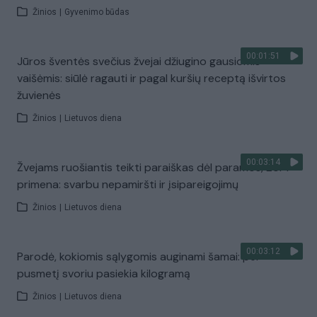
Žinios
|
Gyvenimo būdas
00:01:51
Jūros šventės svečius žvejai džiugino gausiomis
vaišėmis: siūlė ragauti ir pagal kuršių receptą išvirtos
žuvienės
Žinios
|
Lietuvos diena
00:03:14
Žvejams ruošiantis teikti paraiškas dėl paramos, ŽŪM
primena: svarbu nepamiršti ir įsipareigojimų
Žinios
|
Lietuvos diena
00:03:12
Parodė, kokiomis sąlygomis auginami šamai: per
pusmetį svoriu pasiekia kilogramą
Žinios
|
Lietuvos diena