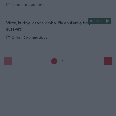
Žinios
|
Lietuvos diena
00:03:49
Vieta, kurioje visada kimba: čia apsilankę žvejai liks
sužavėti
Žinios
|
Gyvenimo būdas
‹
›
1
2