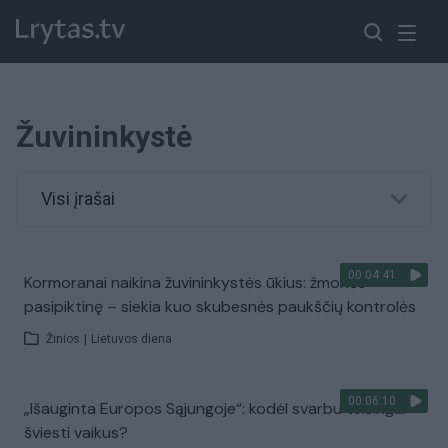
Žuvininkystė
Visi įrašai
00:04:41
Kormoranai naikina žuvininkystės ūkius: žmonės
pasipiktinę – siekia kuo skubesnės paukščių kontrolės
Žinios
|
Lietuvos diena
00:06:10
„Išauginta Europos Sąjungoje“: kodėl svarbu teisingai
šviesti vaikus?