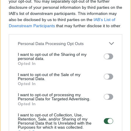
your opt-out. You may separately opt-out of the further
disclosure of your personal information by third parties on the
Žinios
|
Lietuvos diena
IAB’s list of downstream participants. This information may
also be disclosed by us to third parties on the
IAB’s List of
Downstream Participants
that may further disclose it to other
00:01:37
Žvejai pasakoja apie lietuvišką žuvį: kiek laiko ji keliauja
third parties.
iki mūsų stalų?
Personal Data Processing Opt Outs
Žinios
|
Lietuvos diena
I want to opt-out of the Sharing of my
personal data.
00:37:23
Opted In
Šiandien kimba 2020-08-23
I want to opt-out of the Sale of my
Laidos
|
Šiandien kimba
Personal Data.
Opted In
00:42:36
Šiandien kimba 2020-08-16
I want to opt-out of processing my
Personal Data for Targeted Advertising.
Opted In
Laidos
|
Šiandien kimba
I want to opt-out of Collection, Use,
Retention, Sale, and/or Sharing of my
00:40:55
Personal Data that Is Unrelated with the
Šiandien kimba 2020-08-09
Purposes for which it was collected.