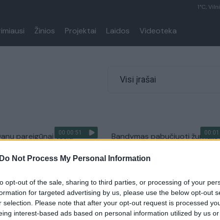
1°C, Viln
rimiausi
Žinios
Projektai
Laidos
Videoteka
Visi įrašai
00:00:51
00:01
Danų pareigūnai tęsia
Bandymas pabučiuoti žurnalis
 žurnalistės paieškas
garsiam tenisininkui skaudžiai
Do Not Process My Personal Information
atsirūgo
Pasaulis
Žinios
|
Sportas
to opt-out of the sale, sharing to third parties, or processing of your per
formation for targeted advertising by us, please use the below opt-out s
r selection. Please note that after your opt-out request is processed y
 sukėlė šurmulį:
Papūgos užpultos žurnalistės
eing interest-based ads based on personal information utilized by us or