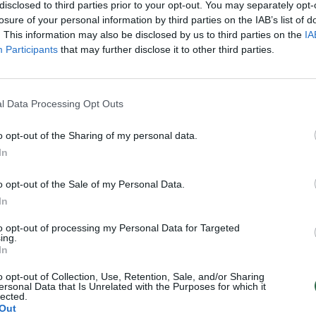
tės vietoje dirbo
reakcija verčia iš koto
disclosed to third parties prior to your opt-out. You may separately opt-
losure of your personal information by third parties on the IAB’s list of
Žinios
|
Pramogos
. This information may also be disclosed by us to third parties on the
IA
Pasaulis
Participants
that may further disclose it to other third parties.
: „Mano širdis randuota, o
D. Žeimytė papasakojo
l Data Processing Opt Outs
ija išprievartauta“
sukrečiančias savo gyvenimo
detales II
Kitoks pokalbis
o opt-out of the Sharing of my personal data.
Laidos
|
Kitoks pokalbis
In
o opt-out of the Sale of my Personal Data.
 pradanginęs Kauno
In
ribloškė politikus
to opt-out of processing my Personal Data for Targeted
ing.
Lietuvos diena
In
o opt-out of Collection, Use, Retention, Sale, and/or Sharing
ersonal Data that Is Unrelated with the Purposes for which it
lected.
1
2
3
›
Out