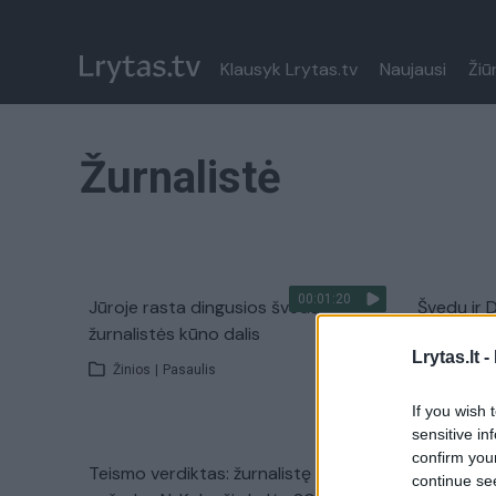
Klausyk Lrytas.tv
Naujausi
Žiū
Žurnalistė
00:01:20
Jūroje rasta dingusios švedų
Švedų ir 
žurnalistės kūno dalis
dingusios
Lrytas.lt -
Žinios
|
Pasaulis
Žinios
|
If you wish 
sensitive in
confirm you
Teismo verdiktas: žurnalistę
Devynmetė
continue se