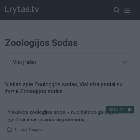
Zoologijos Sodas
Visi įrašai
Viskas apie Zoologijos sodas, Visi straipsniai su
žyme Zoologijos sodas
00:01:39
Meksikos zoologijos sode – nuo kaitros gelbėjami
gyvūnai: imasi įvairiausių priemonių
Žinios
|
Pasaulis