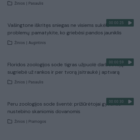
Žinios
|
Pasaulis
00:00:25
Vašingtone iškritęs sniegas ne visiems sukėlė
problemų: pamatykite, ko griebėsi pandos jauniklis
Žinios
|
Augintinis
00:00:59
Floridos zoologijos sode tigras užpuolė darbuotoją:
sugriebė už rankos ir per tvorą įsitraukė į aptvarą
Žinios
|
Pasaulis
00:00:30
Peru zoologijos sode šventė: prižiūrėtojai gyvūnus
nustebino skaniomis dovanomis
Žinios
|
Pramogos