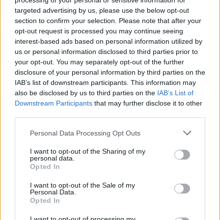
processing of your personal or sensitive information for
targeted advertising by us, please use the below opt-out
00:01:07
section to confirm your selection. Please note that after your
Atlantos zoologijos sode dėl nežinomų priežasčių
opt-out request is processed you may continue seeing
nugaišo seniausias pasaulyje gorilos patinas
interest-based ads based on personal information utilized by
Žinios
|
Pasaulis
us or personal information disclosed to third parties prior to
your opt-out. You may separately opt-out of the further
disclosure of your personal information by third parties on the
00:00:50
IAB’s list of downstream participants. This information may
Puošiasi ne tik žmonės: orangutanė nė nesuabejojo, ką
also be disclosed by us to third parties on the
IAB’s List of
daryti su rastais saulės akiniais
Downstream Participants
that may further disclose it to other
Žinios
|
Augintinis
third parties.
Personal Data Processing Opt Outs
00:01:37
Siekiant paraginti skiepijimą, Filipinai ėmėsi neeilinio
I want to opt-out of the Sharing of my
sprendimo: vakcinacijos centrą atidarė zoologijos
personal data.
Opted In
sode
I want to opt-out of the Sale of my
Žinios
|
Pasaulis
Personal Data.
Opted In
00:00:32
I want to opt-out of processing my