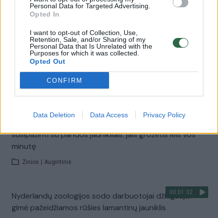
Peru zoologijos sode – sensacija: lankytojų dėmesį
Personal Data for Targeted Advertising.
patraukė du nykstantys leopardai
Opted In
Žinios
|
Pasaulis
I want to opt-out of Collection, Use,
Retention, Sale, and/or Sharing of my
Personal Data that Is Unrelated with the
Purposes for which it was collected.
00:01:00
Išvyskite: pirmieji nykstančios tigrų rūšies jauniklio
Opted Out
žingsniai į išorinį pasaulį
CONFIRM
Žinios
|
Pasaulis
Data Deletion
Data Access
Privacy Policy
00:01:02
Laimėjusiems loteriją – išskirtinė galimybė Tokijuje
susipažinti su pandos jaunikliais: jais grožėtis leis vos
minutę
Žinios
|
Augintinis
00:01:32
Nyderlandų zoologijos sodo darbuotojai džiūgauja:
gimė pažeidžiamos rūšies lamantinų jauniklis