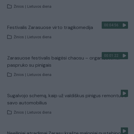
Žinios
|
Lietuvos diena
00:04:56
Festivalis Zarasuose virto tragikomedija
Žinios
|
Lietuvos diena
00:01:22
Zarasuose festivalis baigėsi chaosu – organizatoriai
paspruko su pinigais
Žinios
|
Lietuvos diena
Sugalvojo schemą, kaip už valdiškus pinigus remontuoti
savo automobilius
Žinios
|
Lietuvos diena
Neeiliniai atradimai Zarasų krašte maloniai nustebino (I)