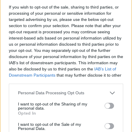
Kelionės kryptis – Zarasai: vietos, kurias tiesiog
If you wish to opt-out of the sale, sharing to third parties, or
privalote aplankyti
processing of your personal or sensitive information for
Žinios
|
Gyvenimo būdas
targeted advertising by us, please use the below opt-out
section to confirm your selection. Please note that after your
opt-out request is processed you may continue seeing
00:04:51
Būtina aplankyti: vienintelis toks šalyje – autentiškai
interest-based ads based on personal information utilized by
us or personal information disclosed to third parties prior to
veikiantis 300 metų senumo vandens malūnas
your opt-out. You may separately opt-out of the further
Žinios
|
Gyvenimo būdas
disclosure of your personal information by third parties on the
IAB’s list of downstream participants. This information may
also be disclosed by us to third parties on the
IAB’s List of
00:01:22
Paaiškėjo Europos „Formulės 2“ čempionas – auksą
Downstream Participants
that may further disclose it to other
third parties.
namo parsiveš lietuvis
Žinios
|
Sportas
Personal Data Processing Opt Outs
I want to opt-out of the Sharing of my
personal data.
00:09:21
Zarasų rajono gyventojai pamažu mokosi atliekų
Opted In
rūšiavimo abėcėlės
I want to opt-out of the Sale of my
Personal Data.
Videoteka
|
Ekovizija