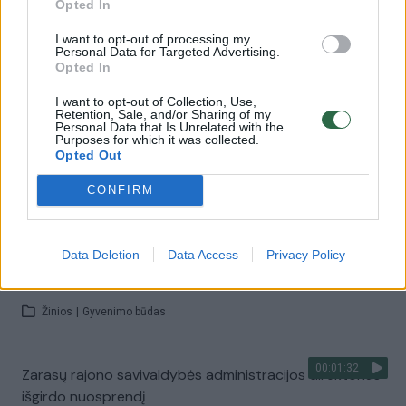
Opted In
I want to opt-out of processing my
00:12:01
Personal Data for Targeted Advertising.
Istoriniai faktai apie Zarasus, kurių galėjote nežinoti
Opted In
Žinios
|
Gyvenimo būdas
I want to opt-out of Collection, Use,
Retention, Sale, and/or Sharing of my
Personal Data that Is Unrelated with the
Purposes for which it was collected.
00:25:01
Zarasų gyventojas laužo stereotipus: „Ūkininkas –
Opted Out
nebe kaimo runkelis"
CONFIRM
Žinios
|
Gyvenimo būdas
Data Deletion
Data Access
Privacy Policy
00:03:32
Kuo lankytojus traukia Lietuvos Šveicarija vadinami
Zarasai?
Žinios
|
Gyvenimo būdas
00:01:32
Zarasų rajono savivaldybės administracijos direktorius
išgirdo nuosprendį