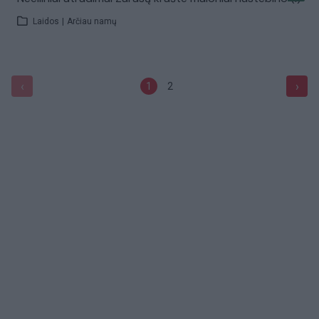
Laidos
|
Arčiau namų
‹
›
1
2