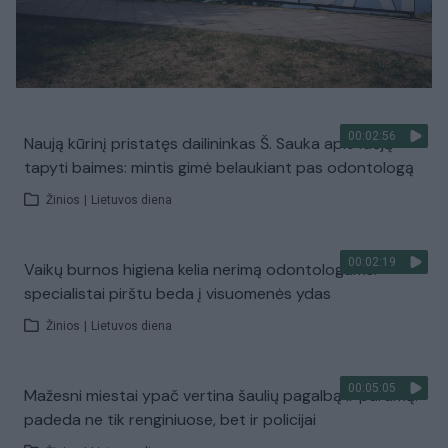
00:02:56
Naują kūrinį pristatęs dailininkas Š. Sauka apie idėją
tapyti baimes: mintis gimė belaukiant pas odontologą
Žinios
|
Lietuvos diena
00:02:19
Vaikų burnos higiena kelia nerimą odontologams:
specialistai pirštu beda į visuomenės ydas
Žinios
|
Lietuvos diena
00:05:05
Mažesni miestai ypač vertina šaulių pagalbą ir paramą:
padeda ne tik renginiuose, bet ir policijai