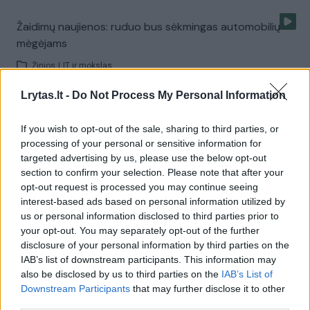
Žaidimų naujienos: ruduo bus sėkmingas automobilių
mėgėjams
Žinios
|
IT ir mokslas
Lrytas.lt -
Do Not Process My Personal Information
Žaidimų naujienos: „E3“ parodoje – naujausi žaidimai
If you wish to opt-out of the sale, sharing to third parties, or
Žinios
|
IT ir mokslas
processing of your personal or sensitive information for
targeted advertising by us, please use the below opt-out
section to confirm your selection. Please note that after your
Žaidimų naujienos: žinoma „Battlefield Hardline“
opt-out request is processed you may continue seeing
išleidimo data
interest-based ads based on personal information utilized by
us or personal information disclosed to third parties prior to
Žinios
|
IT ir mokslas
your opt-out. You may separately opt-out of the further
disclosure of your personal information by third parties on the
IAB’s list of downstream participants. This information may
Žaidimų naujienos: pristatė naują „Mortal Kombat“
also be disclosed by us to third parties on the
IAB’s List of
žaidimo dalį
Downstream Participants
that may further disclose it to other
third parties.