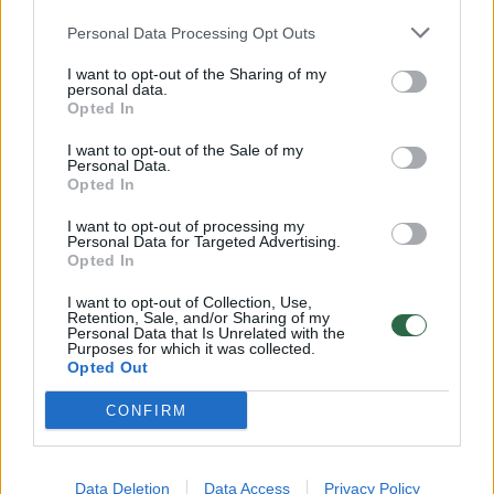
Žinios
|
IT ir mokslas
Personal Data Processing Opt Outs
I want to opt-out of the Sharing of my
Žaidimų naujienos: gandai apie naują „GTA“ žaidimą
personal data.
Opted In
Žinios
|
IT ir mokslas
I want to opt-out of the Sale of my
Personal Data.
Opted In
Žaidimų naujienos: šį rudenį sugrįšime į „Far Cry“
pasaulį;
I want to opt-out of processing my
Personal Data for Targeted Advertising.
Žinios
|
IT ir mokslas
Opted In
I want to opt-out of Collection, Use,
Retention, Sale, and/or Sharing of my
Žaidimų naujienos: nauja „The Walking Dead“ dalis –
Personal Data that Is Unrelated with the
Purposes for which it was collected.
netrukus
Opted Out
Žinios
|
IT ir mokslas
CONFIRM
Data Deletion
Data Access
Privacy Policy
‹
›
1
2
3
4