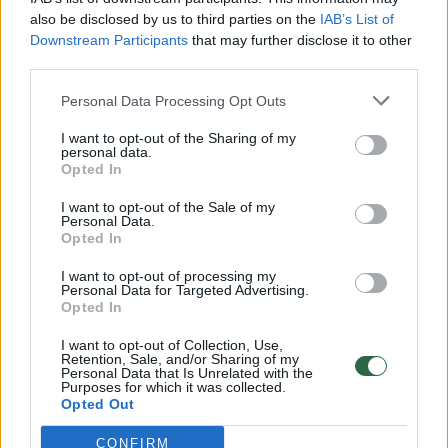
Žinios
|
Augintinis
also be disclosed by us to third parties on the
IAB’s List of
Downstream Participants
that may further disclose it to other
third parties.
Atsižiūrėti neįmanoma: šuns ausys juda pagal hiphopo
dainą
Personal Data Processing Opt Outs
Žinios
|
Augintinis
I want to opt-out of the Sharing of my
personal data.
Opted In
Vengrų vižlas atiduotų viską dėl kąsnelio maisto
I want to opt-out of the Sale of my
Personal Data.
Žinios
Opted In
|
Augintinis
I want to opt-out of processing my
Personal Data for Targeted Advertising.
Nepakartojama šuns elgsena raitytis iš juoko privertė
Opted In
milijonus
I want to opt-out of Collection, Use,
Retention, Sale, and/or Sharing of my
Žinios
|
Augintinis
Personal Data that Is Unrelated with the
Purposes for which it was collected.
Opted Out
Paplūdimyje šuo iškrėtė pikantišką pokštą merginai
CONFIRM