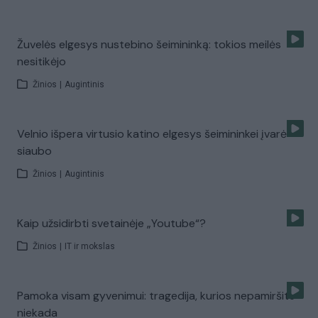
Žuvelės elgesys nustebino šeimininką: tokios meilės
nesitikėjo
Žinios
|
Augintinis
Velnio išpera virtusio katino elgesys šeimininkei įvarė
siaubo
Žinios
|
Augintinis
Kaip užsidirbti svetainėje „Youtube“?
Žinios
|
IT ir mokslas
Pamoka visam gyvenimui: tragedija, kurios nepamiršite
niekada