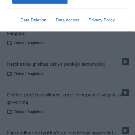
Žinios
|
Augintinis
Data Deletion
Data Access
Privacy Policy
Neeiliniai katės gabumai: po namus šokinėja lyg
kengūra
Žinios
|
Augintinis
Neįtikėtinai greitas vėžlys pasivijo automobilį
Žinios
|
Augintinis
Delfino pokštas vaikams, kurio jie nepamirš visą likusį
gyvenimą
Žinios
|
Augintinis
Fantastika: septyni kačiukai nustebins savo keistu