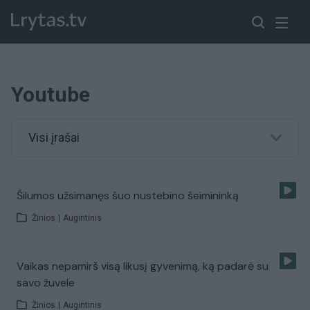
Youtube
Visi įrašai
Šilumos užsimanęs šuo nustebino šeimininką
Žinios
|
Augintinis
Vaikas nepamirš visą likusį gyvenimą, ką padarė su
savo žuvele
Žinios
|
Augintinis