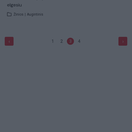
elgesiu
Žinios
|
Augintinis
‹
›
1
2
3
4