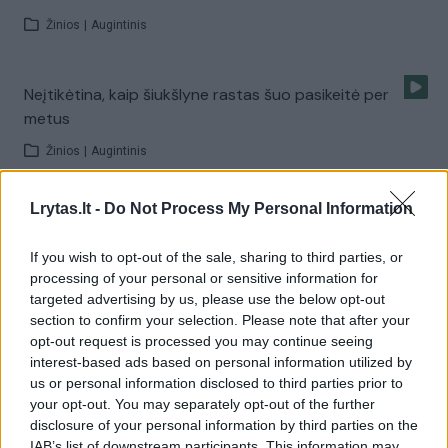
Žinios
|
Augintinis
Neįtikėtina, kaip šiukšlyne rastas šuo pasikeitė per
metus
Žinios
|
Augintinis
Lrytas.lt -
Do Not Process My Personal Information
Vėžlys padėjo į nelaimę patekusiai patelei
Žinios
|
Augintinis
If you wish to opt-out of the sale, sharing to third parties, or
processing of your personal or sensitive information for
targeted advertising by us, please use the below opt-out
Interneto hitas: fantastiška šuns ir šeimininko daina
section to confirm your selection. Please note that after your
opt-out request is processed you may continue seeing
Žinios
|
Augintinis
interest-based ads based on personal information utilized by
us or personal information disclosed to third parties prior to
your opt-out. You may separately opt-out of the further
Gražu žiūrėti: treji šuns metai – per 23 sekundes
disclosure of your personal information by third parties on the
IAB’s list of downstream participants. This information may