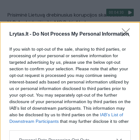
00:04:30
Prisiminė Lietuvą drebinusius korupcijos skandalus: nuo
V. P. Andriukaičio iki „MG Baltic“ bylos
Žinios
|
Lietuvos diena
Lrytas.lt -
Do Not Process My Personal Information
If you wish to opt-out of the sale, sharing to third parties, or
00:41:54
V. Andriukaičio ir L. Kasčiūno debatai: Lietuvos valdžia
processing of your personal or sensitive information for
– raitelis be gavos?
targeted advertising by us, please use the below opt-out
section to confirm your selection. Please note that after your
Laidos
|
24/7
opt-out request is processed you may continue seeing
interest-based ads based on personal information utilized by
us or personal information disclosed to third parties prior to
00:51:26
V. P. Andriukaitis – apie LSDP silpnąją vietą, „Fegda“ ir
your opt-out. You may separately opt-out of the further
buvimą koalicijoje: iš šios krizės išeiti bus labai sunku
disclosure of your personal information by third parties on the
IAB’s list of downstream participants. This information may
Žinios
|
Lietuvos diena
also be disclosed by us to third parties on the
IAB’s List of
Downstream Participants
that may further disclose it to other
third parties.
00:43:33
Į KT teisėjus pateikto J. Sabatausko atvejį laiko