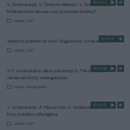
00:41:10
V. Andriukaitis, V. Čmilytė-Nielsen, V. Sinkevičius: ar
M.Sinkevičius laisvas nuo praeities šmėklų?
Laidos
|
24/7
01:25:47
Valdžios pokeris: ar kris I. Ruginienės Vyriausybė?
Laidos
|
24/7
00:16:44
V. P. Andriukaitis davė patarimą G. Paluckui: šis
variantas būtų teisingiausias
Laidos
|
Nauja diena
00:41:53
V. Andriukaitis, A. Mazuronis, D. Griškevičius: kova už
būvį politikos džiunglėse
Laidos
|
24/7