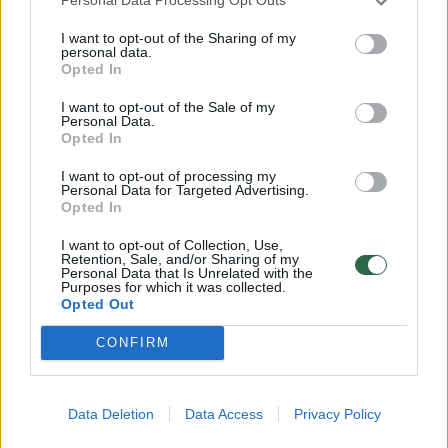
pirmuoju tokiu: net ir konservatoriams užteko košės
Personal Data Processing Opt Outs
Laidos
|
Iš esmės
I want to opt-out of the Sharing of my
personal data.
Opted In
00:19:17
Į premjerus deleguojama I. Ruginienė jau galvoja apie
I want to opt-out of the Sale of my
Personal Data.
tolesnius darbus: „Viziją turiu“
Opted In
Žinios
|
Lietuvos diena
I want to opt-out of processing my
Personal Data for Targeted Advertising.
Opted In
00:30:54
V. P. Andriukaitis siūlo viešai išsižadėti R. Žemaitaičio:
I want to opt-out of Collection, Use,
„Jis atvėrė pragaro vartus“
Specialiai iš Briuselio
Retention, Sale, and/or Sharing of my
Personal Data that Is Unrelated with the
Purposes for which it was collected.
Laidos
|
Valdžia
Opted Out
CONFIRM
00:24:50
LSDP koalicija su R. Žemaitaičiu vertinama kaip kritinė
situacija: kaltinimai metami V. Blinkevičiūtei
Laidos
|
Iš esmės
Data Deletion
Data Access
Privacy Policy