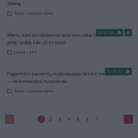
Seimą
Žinios
|
Lietuvos diena
00:41:04
Mano, kad socialdemokratai specialiai žaidžia katę ir
pelę: spėja, kas už to slypi
Laidos
|
24/7
00:06:41
Pagerbti ir pacientų mylimiausiais išrinkti medikai atviri
– tai komandos nuopelnas
Žinios
|
Lietuvos diena
‹
›
1
2
3
4
5
6
7