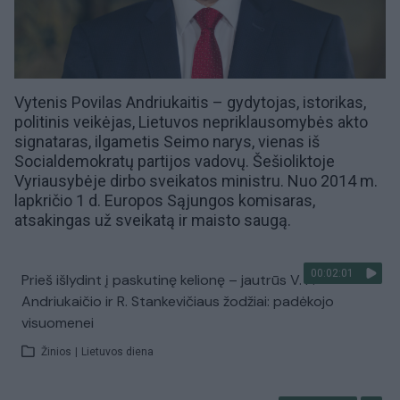
Vytenis Povilas Andriukaitis – gydytojas, istorikas,
politinis veikėjas,
Lietuvos nepriklausomybės akto
signataras, ilgametis Seimo narys, vienas iš
Socialdemokratų partijos
vadovų. Šešioliktoje
Vyriausybėje dirbo
sveikatos ministru
. Nuo 2014 m.
lapkričio 1 d. Europos Sąjungos komisaras,
atsakingas už sveikatą ir maisto saugą.
00:02:01
Prieš išlydint į paskutinę kelionę – jautrūs V. P.
Andriukaičio ir R. Stankevičiaus žodžiai: padėkojo
visuomenei
Žinios
|
Lietuvos diena