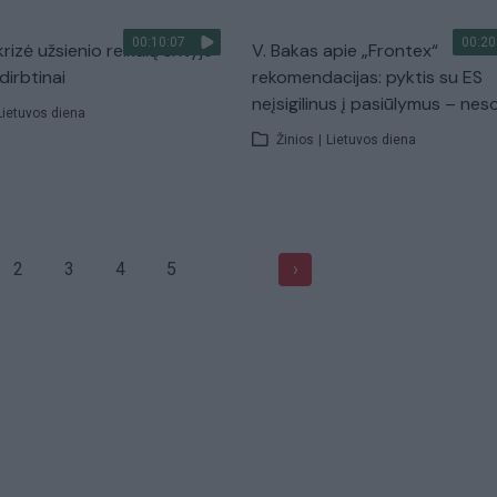
00:10:07
00:20
krizė užsienio reikalų srityje
V. Bakas apie „Frontex“
dirbtinai
rekomendacijas: pyktis su ES
neįsigilinus į pasiūlymus – neso
Lietuvos diena
Žinios
|
Lietuvos diena
2
3
4
5
›