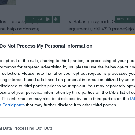
00:42:49
00:31:00
os pasisakymą apie V.
V. Bakas pasigenda G. Nausėd
ina kaip nederamą
argumentų dėl VSD pranešėjo
ui: V. Čmilytė-Nielsen
išvadų: gali pritrūkti „kuro“ iki 
 nereikėtų to paversti
rinkimų turo
Do Not Process My Personal Information
Žinios
|
Lietuvos diena
to opt-out of the sale, sharing to third parties, or processing of your per
24/7
formation for targeted advertising by us, please use the below opt-out s
r selection. Please note that after your opt-out request is processed y
00:01:48
00:03
eing interest-based ads based on personal information utilized by us or
vus, kad VSD pranešėjo
VSD pranešėjo komisijos išva
disclosed to third parties prior to your opt-out. You may separately opt-
ršijo įgaliojimus, G.
toliau kelia aistras: vieni įžvelgi
losure of your personal information by third parties on the IAB’s list of
ikosi savo: siekta jį
grėsmes, kiti žada kreiptis į KT
. This information may also be disclosed by us to third parties on the
IA
uoti
Participants
that may further disclose it to other third parties.
Žinios
|
Lietuvos diena
Lietuvos diena
l Data Processing Opt Outs
00:17:18
00:09:02
ai abejojant Seimo VSD
V. Bakas atskleidė, ko tikėtis 