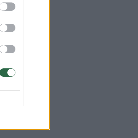
ę
 kada
 preke
os