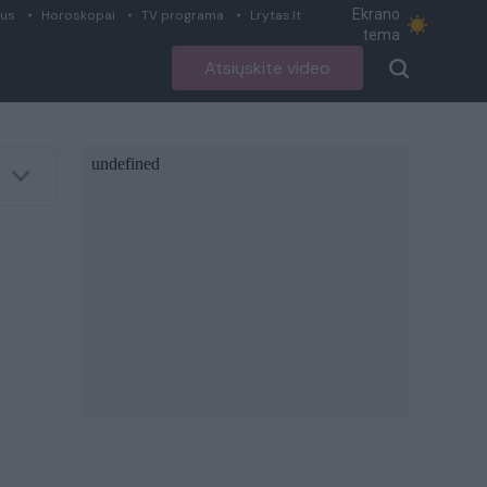
Ekrano
ius
Horoskopai
TV programa
Lrytas.lt
tema
Atsiųskite video