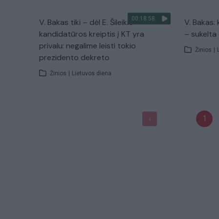
00:18:58
V. Bakas tiki – dėl E. Šileikio
V. Bakas: 
kandidatūros kreiptis į KT yra
– sukelta 
privalu: negalime leisti tokio
Žinios
|
prezidento dekreto
Žinios
|
Lietuvos diena
1
‹