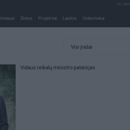
1°C, Viln
rimiausi
Žinios
Projektai
Laidos
Videoteka
Visi įrašai
Vidaus reikalų ministro patarėjas