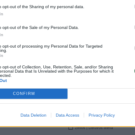
 išvadomis, V. Bako atsakas:
komisijos išvadų: įvardijo teisin
o opt-out of the Sharing of my personal data.
dėti ant stalo
įvykių tąsą
In
Lietuvos diena
Žinios
|
Lietuvos diena
o opt-out of the Sale of my Personal Data.
In
to opt-out of processing my Personal Data for Targeted
00:15:31
00:10:24
ing.
a pataisas dėl lėšų ugdymui:
Įvertino V. Bako iniciatyvą dėl
In
vengti aibės bėdų
parlamentinio tyrimo: atsakė,
e
būtų galima tikėtis rezultatų
o opt-out of Collection, Use, Retention, Sale, and/or Sharing
ersonal Data that Is Unrelated with the Purposes for which it
lected.
Lietuvos diena
Žinios
|
Lietuvos diena
Out
CONFIRM
00:21:02
00:09:33
dis su Valatka“ 2023-05-
Žvalgybinei informacijai tapus
– tyrimas būtinas: viliasi, kad
parlamentarai supras situacij
Pusvalandis su Valatka
Data Deletion
Data Access
Privacy Policy
rimtumą
Žinios
|
Lietuvos diena