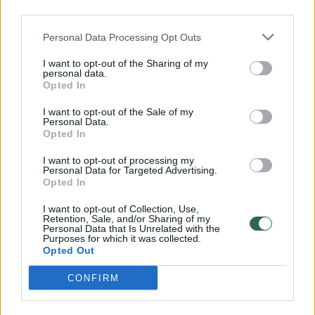
third parties.
00:04:39
Kaip jaučiasi gimdyme dalyvaujantis vyras?
Personal Data Processing Opt Outs
Žinios
|
Vyrų akimis
I want to opt-out of the Sharing of my
personal data.
Opted In
00:04:18
Kaip rūkymas ir alkoholio vartojimas nėštumo metu gali
I want to opt-out of the Sale of my
Personal Data.
atsiliepti kūdikiui?
Opted In
Žinios
|
Vyrų akimis
I want to opt-out of processing my
Personal Data for Targeted Advertising.
Opted In
00:03:37
Kada reiktų pradėti vaikus ruošti lytiniam gyvenimui?
I want to opt-out of Collection, Use,
Retention, Sale, and/or Sharing of my
Žinios
|
Vyrų akimis
Personal Data that Is Unrelated with the
Purposes for which it was collected.
Opted Out
00:04:49
Ar dar reikia saugotis nuo ŽIV?
CONFIRM
Žinios
|
Vyrų akimis