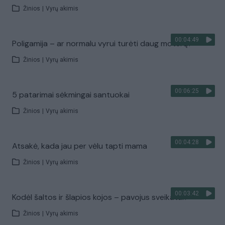
Žinios
|
Vyrų akimis
00:04:49
Poligamija – ar normalu vyrui turėti daug moterų?
Žinios
|
Vyrų akimis
00:06:25
5 patarimai sėkmingai santuokai
Žinios
|
Vyrų akimis
00:04:28
Atsakė, kada jau per vėlu tapti mama
Žinios
|
Vyrų akimis
00:03:42
Kodėl šaltos ir šlapios kojos – pavojus sveikatai?
Žinios
|
Vyrų akimis