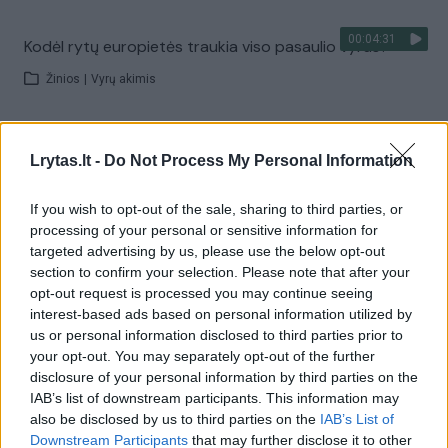
00:04:31
Kodėl rytų europietės traukia viso pasaulio vyrus?
Žinios
|
Vyrų akimis
00:05:06
Kas darosi su moters vidaus organais per nėštumą ir
Lrytas.lt -
Do Not Process My Personal Information
po jo?
Žinios
|
Vyrų akimis
If you wish to opt-out of the sale, sharing to third parties, or
processing of your personal or sensitive information for
targeted advertising by us, please use the below opt-out
00:05:24
Ką vyrai žino apie gimdos kaklelio vėžį?
section to confirm your selection. Please note that after your
opt-out request is processed you may continue seeing
Žinios
|
Vyrų akimis
interest-based ads based on personal information utilized by
us or personal information disclosed to third parties prior to
your opt-out. You may separately opt-out of the further
00:04:28
Kokią moters kūno vietą vyrai dažniausiai pastebi iš
disclosure of your personal information by third parties on the
toli?
IAB’s list of downstream participants. This information may
also be disclosed by us to third parties on the
IAB’s List of
Žinios
|
Vyrų akimis
Downstream Participants
that may further disclose it to other