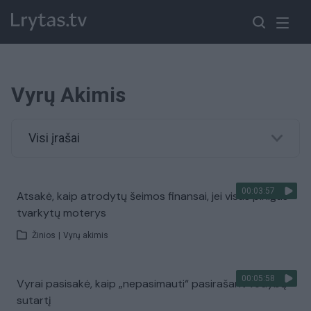
Vyrų Akimis
Visi įrašai
00:03:57
Atsakė, kaip atrodytų šeimos finansai, jei visus pinigus
tvarkytų moterys
Žinios
|
Vyrų akimis
00:05:58
Vyrai pasisakė, kaip „nepasimauti“ pasirašant vedybų
sutartį