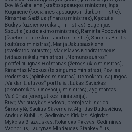
Dovilė Šakalienė
(krašto apsaugos ministrė),
Inga
Ruginienė
(socialinės apsaugos ir darbo ministrė),
Rimantas Šadžius
(finansų ministras),
Kęstutis
Budrys
(užsienio reikalų ministras),
Eugenijus
Sabutis
(susisiekimo ministras),
Raminta Popovienė
(švietimo, mokslo ir sporto ministrė),
Šarūnas Birutis
(kultūros ministras),
Marija Jakubauskienė
(sveikatos ministrė),
Vladislavas Kondratovičius
(vidaus reikalų ministras). „
Nemuno aušros
“
portfeliai:
Ignas Hofmanas
(žemės ūkio ministras),
Rimantas Mockus
(teisingumo ministras),
Povilas
Poderskis
(aplinkos ministras).
Demokratų sąjungos
„Vardan Lietuvos“
portfeliai:
Lukas Savickas
(ekonomikos ir inovacijų ministras),
Žygimantas
Vaičiūnas
(energetikos ministerija).
Buvę Vyriausybės vadovai, premjerai:
Ingrida
Šimonytė
,
Saulius Skvernelis
,
Algirdas Butkevičius
,
Andrius Kubilius
,
Gediminas Kirkilas
,
Algirdas
Mykolas Brazauskas
,
Rolandas Paksas
,
Gediminas
Vagnorius
,
Laurynas Mindaugas Stankevičius
,