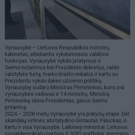
Vyriausybė – Lietuvos Respublikos ministrų
kabinetas, atliekantis vykdomosios valdžios
funkcijas. Vyriausybė vykdo įstatymus ir
Seimo
nutarimus bei
Prezidento
dekretus, valdo
valstybės turtą, tvarko krašto reikalus ir kartu su
Prezidentu vykdo šalies užsienio politiką.
Vyriausybę sudaro
Ministras Pirmininkas
, kuris yra
vyriausybės vadovas ir 14 ministrų. Ministrą
Pirmininką skiria Prezidentas, gavus Seimo
pritarimą.
2024 – 2028 metų Vyriausybė yra pokyčių etape.
Dėl
skandalų virtinės
atistatydino
Gintautas Paluckas
, o
kartu ir visa Vyriausybė. Laikinieji ministrai:
Lietuvos
socialdemokratų partijos (LSDP)
portfeliai: premjero,