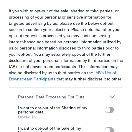
M. Sinkevičius apie galimus mokesčių pakeitimus:
neišeina kaip „šventame rašte“ iškalti, kad jų nebus
If you wish to opt-out of the sale, sharing to third parties, or
processing of your personal or sensitive information for
Žinios
|
Lietuvos diena
targeted advertising by us, please use the below opt-out
section to confirm your selection. Please note that after your
opt-out request is processed you may continue seeing
00:41:58
Viliasi M. Sinkevičiaus lyderystės, tačiau Vyriausybės
interest-based ads based on personal information utilized by
programa kelia klausimų: to neturėtų būti
us or personal information disclosed to third parties prior to
your opt-out. You may separately opt-out of the further
Laidos
|
ELTA savaitė
disclosure of your personal information by third parties on the
IAB’s list of downstream participants. This information may
also be disclosed by us to third parties on the
IAB’s List of
00:41:00
M. Lingė, O. Leiputė, D. Griškevičius: ar premjeras
Downstream Participants
that may further disclose it to other
kerštauja?
third parties.
Laidos
|
24/7
Personal Data Processing Opt Outs
I want to opt-out of the Sharing of my
00:18:27
Politologė nemano, kad turėsime Vyriausybės krizę:
personal data.
Opted In
visgi ši situacija atskleidė daug spragų
I want to opt-out of the Sale of my
Laidos
|
Nauja diena