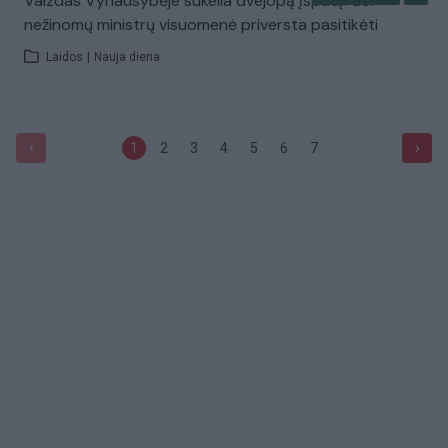
Vaizdas Vyriausybėje sukelia dvejopą įspūdį: dėl
nežinomų ministrų visuomenė priversta pasitikėti
Laidos
|
Nauja diena
‹
›
1
2
3
4
5
6
7