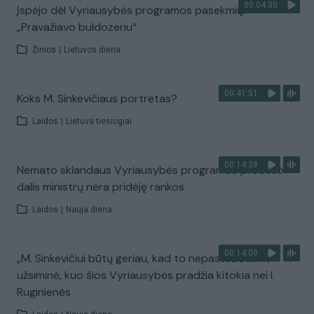
00:04:30
Įspėjo dėl Vyriausybės programos pasekmių:
„Pravažiavo buldozeriu“
Žinios
|
Lietuvos diena
00:41:51
Koks M. Sinkevičiaus portretas?
Laidos
|
Lietuva tiesiogiai
00:14:38
Nemato sklandaus Vyriausybės programos proceso:
dalis ministrų nėra pridėję rankos
Laidos
|
Nauja diena
00:14:09
„M. Sinkevičiui būtų geriau, kad to nepastebėtume“:
užsiminė, kuo šios Vyriausybės pradžia kitokia nei I.
Ruginienės