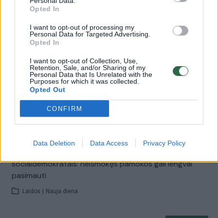
Personal Data.
Opted In
00:42:34
I want to opt-out of processing my
A. Širinskienė, K. Vilkauskas, S. Gentvilas: nauji ministrai
Personal Data for Targeted Advertising.
– politiniai netyčiukai?
Opted In
Laidos
|
Lietuva tiesiogiai
I want to opt-out of Collection, Use,
Retention, Sale, and/or Sharing of my
Personal Data that Is Unrelated with the
Purposes for which it was collected.
00:02:37
Naujieji ministrai nusiteikę pradėti darbus: vieni sugrįžta
Opted Out
kaip į namus, kiti jau žino, ko imsis
CONFIRM
Žinios
|
Lietuvos diena
Data Deletion
Data Access
Privacy Policy
00:14:26
Pastebi, kad G. Nausėda nenori konfliktuoti su
socialdemokratais: neišmokęs pamokos gali lengvai
pasimauti
Laidos
|
Nauja diena