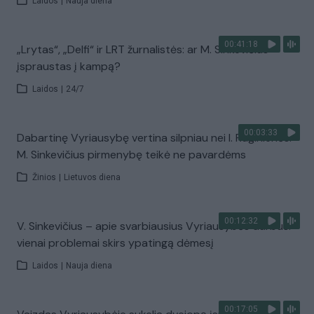
Laidos
|
Nauja diena
00:41:18
„Lrytas“, „Delfi“ ir LRT žurnalistės: ar M. Sinkevičius
įspraustas į kampą?
Laidos
|
24/7
00:03:33
Dabartinę Vyriausybę vertina silpniau nei I. Ruginienės:
M. Sinkevičius pirmenybę teikė ne pavardėms
Žinios
|
Lietuvos diena
00:12:32
V. Sinkevičius – apie svarbiausius Vyriausybės darbus:
vienai problemai skirs ypatingą dėmesį
Laidos
|
Nauja diena
00:17:05