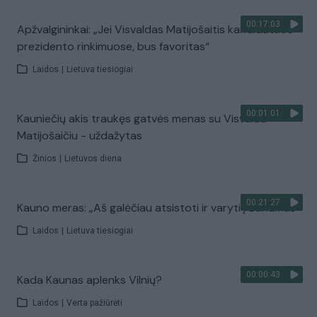
00:17:03
Apžvalgininkai: „Jei Visvaldas Matijošaitis kandidatuos
prezidento rinkimuose, bus favoritas“
Laidos
|
Lietuva tiesiogiai
00:01:01
Kauniečių akis traukęs gatvės menas su Visvaldu
Matijošaičiu - uždažytas
Žinios
|
Lietuvos diena
00:21:27
Kauno meras: „Aš galėčiau atsistoti ir varyti į Bahamas“
Laidos
|
Lietuva tiesiogiai
00:00:43
Kada Kaunas aplenks Vilnių?
Laidos
|
Verta pažiūrėti