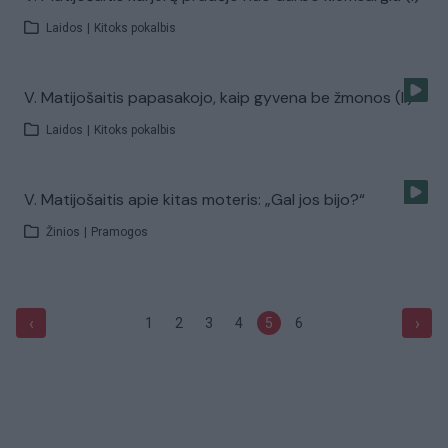
Laidos
|
Kitoks pokalbis
V. Matijošaitis papasakojo, kaip gyvena be žmonos (II)
Laidos
|
Kitoks pokalbis
V. Matijošaitis apie kitas moteris: „Gal jos bijo?“
Žinios
|
Pramogos
‹
›
1
2
3
4
5
6