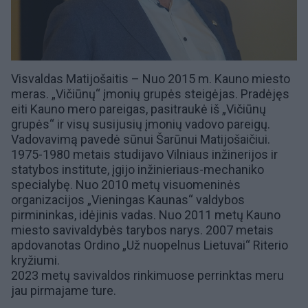
Visvaldas Matijošaitis – Nuo 2015 m.
Kauno miesto
meras. „
Vičiūnų
“ įmonių grupės steigėjas. Pradėjęs
eiti
Kauno mero
pareigas, pasitraukė iš „Vičiūnų
grupės“ ir visų susijusių įmonių vadovo pareigų.
Vadovavimą pavedė sūnui
Šarūnui Matijošaičiui
.
1975-1980 metais studijavo Vilniaus inžinerijos ir
statybos institute, įgijo inžinieriaus-mechaniko
specialybę. Nuo 2010 metų visuomeninės
organizacijos „
Vieningas Kaunas
“ valdybos
pirmininkas, idėjinis vadas. Nuo 2011 metų
Kauno
miesto savivaldybės
tarybos narys. 2007 metais
apdovanotas Ordino „
Už nuopelnus Lietuvai
“ Riterio
kryžiumi.
2023 metų
savivaldos rinkimuose
perrinktas meru
jau pirmajame ture
.