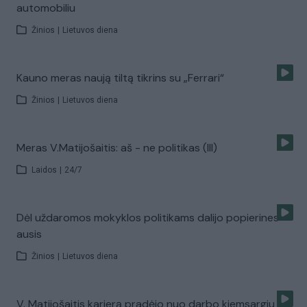
automobiliu
Žinios
|
Lietuvos diena
Kauno meras naują tiltą tikrins su „Ferrari“
Žinios
|
Lietuvos diena
Meras V.Matijošaitis: aš - ne politikas (III)
Laidos
|
24/7
Dėl uždaromos mokyklos politikams dalijo popierines
ausis
Žinios
|
Lietuvos diena
V. Matijošaitis karjerą pradėjo nuo darbo kiemsargiu (I)