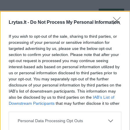
00:02:16
Sabas Krepšinio namų nori šimtmečiui, Kauno meras –
savo gimtadieniui
Lrytas.lt -
Do Not Process My Personal Information
Žinios
|
Sportas
If you wish to opt-out of the sale, sharing to third parties, or
processing of your personal or sensitive information for
targeted advertising by us, please use the below opt-out
V. Matijošaitis giria P. Motiejūną: negaliu jo persivilioti
section to confirm your selection. Please note that after your
opt-out request is processed you may continue seeing
Žinios
|
Sportas
interest-based ads based on personal information utilized by
us or personal information disclosed to third parties prior to
your opt-out. You may separately opt-out of the further
Kaip sekasi Kauno „Žalgiriui“ bristi iš skolų? Žiūrėkite
disclosure of your personal information by third parties on the
gyvai nuo 14 val.
IAB’s list of downstream participants. This information may
also be disclosed by us to third parties on the
IAB’s List of
Žinios
|
Sportas
Downstream Participants
that may further disclose it to other
third parties.
Visvaldas Matijošaitis: reikės pasiremontuoti
Personal Data Processing Opt Outs
sanatorijoje