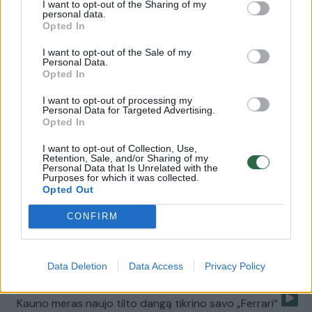
I want to opt-out of the Sharing of my
Žinios
|
Lietuvos diena
personal data.
Opted In
I want to opt-out of the Sale of my
Automobilių nuomos verslas – V. Matijošaičio šeimos
Personal Data.
interesas?
Opted In
Žinios
|
Lietuvos diena
I want to opt-out of processing my
Personal Data for Targeted Advertising.
Opted In
Rusijos paskelbtos naujos sankcijos lietuviams kelia
I want to opt-out of Collection, Use,
Retention, Sale, and/or Sharing of my
šypseną
Personal Data that Is Unrelated with the
Purposes for which it was collected.
Žinios
|
Verslas
Opted Out
CONFIRM
V. Matijošaitis pasišlykštėjo radiniu prie namų
Žinios
|
Lietuvos diena
Data Deletion
Data Access
Privacy Policy
Kauno meras naujo tilto dangą tikrino savo „Ferrari“