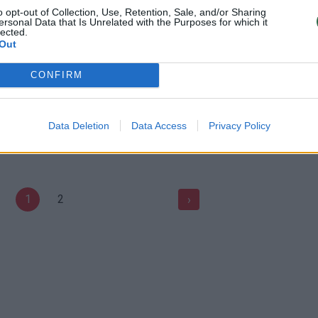
s nuotekos plūsta į Nerį
Vilniuje virš netikėtai atsivėrus
o opt-out of Collection, Use, Retention, Sale, and/or Sharing
smegduobės pakibo automobi
ersonal Data that Is Unrelated with the Purposes for which it
Lietuvos diena
lected.
Out
Žinios
|
Lietuvos diena
CONFIRM
inės nelaimės Vilniuje
Aplinkosaugininkas apie nuote
ų ir skaičiuoja nuostolius
„Tai milžiniška tragedija“
Data Deletion
Data Access
Privacy Policy
Lietuvos diena
Žinios
|
Lietuvos diena
1
2
›