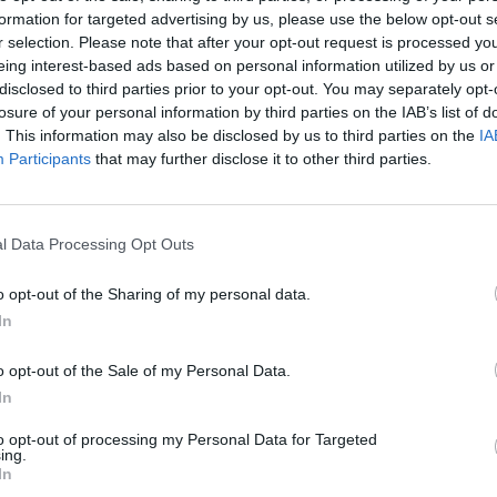
ams, įmonės direktorius
plastiku: pasiekė net Kauną
formation for targeted advertising by us, please use the below opt-out s
aikyti ašarų: aiškėja
Žinios
|
Lietuvos diena
r selection. Please note that after your opt-out request is processed y
s aplinkybės
eing interest-based ads based on personal information utilized by us or
disclosed to third parties prior to your opt-out. You may separately opt-
Lietuvos diena
losure of your personal information by third parties on the IAB’s list of
. This information may also be disclosed by us to third parties on the
IA
Participants
that may further disclose it to other third parties.
00:03:35
00:02
i, kaip iš „Vilniaus
Dėl galimai Nerį teršiančių „Vil
į Nerį pateko smulkus
vandenų“ veiklos pradėtas
patikrinimas
l Data Processing Opt Outs
Lietuvos diena
Žinios
|
Lietuvos diena
o opt-out of the Sharing of my personal data.
In
00:00:47
00:00
 vandenys“ ragina trauktis
Vilniaus tarybos Antikorupcijo
ai prisijungusius klientus
komisija: „Vilniaus vandenys“ b
o opt-out of the Sale of my Personal Data.
pardavė per pigiai
In
Lietuvos diena
Žinios
|
Lietuvos diena
to opt-out of processing my Personal Data for Targeted
ing.
In
00:01:07