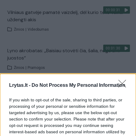
00:00:31
Vilniaus gatvėje pamatė vaizdelį, dėl kurio teko vaikui
uždengti akis
Žinios
|
Videobumas
00:01:30
Lyno akrobatas: „Baisiau stovėti čia, šalia, negu ant
juostos“
Žinios
|
Pramogos
Lrytas.lt -
Do Not Process My Personal Information
00:01:34
Vilniaus gatvės šventės organizatorė: susidūrėme tik
su vienu sunkumu
If you wish to opt-out of the sale, sharing to third parties, or
processing of your personal or sensitive information for
Žinios
|
Pramogos
targeted advertising by us, please use the below opt-out
section to confirm your selection. Please note that after your
00:00:50
opt-out request is processed you may continue seeing
Sostinėje su akrobatiniais pasirodymais atidaryta
interest-based ads based on personal information utilized by
Vilniaus g.