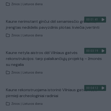
Žinios
|
Lietuvos diena
00:01:41
Kaune nerimstant ginčui dėl senamiesčio grindinio,
įrengtas nedidelis pavyzdinis plotas: kviečia įvertinti
Žinios
|
Lietuvos diena
00:03:19
Kaune netyla aistros dėl Vilniaus gatvės
rekonstrukcijos: tarp palaikančiųjų projektą – žmonės
su negalia
Žinios
|
Lietuvos diena
00:04:12
Kaune rekonstruojama istorinė Vilniaus gatvė: rasti
pirmieji archeologiniai radiniai
Žinios
|
Lietuvos diena