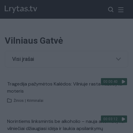
Vilniaus Gatvė
Visi įrašai
00:00:40
Tragedija pažymėtos Kalėdos: Vilniuje rasta nužudyta
moteris
Žinios
|
Kriminalai
00:03:12
Norintiems linksmintis be alkoholio – nauja alternatyva:
vilniečiai džiaugiasi idėja ir laukia apsilankymų