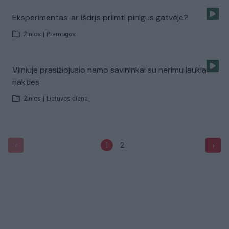
Eksperimentas: ar išdrįs priimti pinigus gatvėje?
Žinios
|
Pramogos
Vilniuje prasižiojusio namo savininkai su nerimu laukia
nakties
Žinios
|
Lietuvos diena
‹
›
1
2