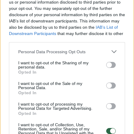
us or personal information disclosed to third parties prior to
your opt-out. You may separately opt-out of the further
Žinios
|
Lietuvos diena
disclosure of your personal information by third parties on the
IAB’s list of downstream participants. This information may
00:03:30
also be disclosed by us to third parties on the
IAB’s List of
Vilniaus gatvės skęs dar trejus metus
Downstream Participants
that may further disclose it to other
Žinios
|
Lietuvos diena
third parties.
Personal Data Processing Opt Outs
00:00:16
Praeivis nufilmavo, kaip Vilniaus g. dėl statybų darbų
I want to opt-out of the Sharing of my
skendi dulkėse
personal data.
Opted In
Žinios
|
Lietuvos diena
I want to opt-out of the Sale of my
Personal Data.
Opted In
00:00:39
Vilnietis nufilmavo Vilniaus g. ekstremalius langų
valytojus
I want to opt-out of processing my
Personal Data for Targeted Advertising.
Opted In
Žinios
|
Videobumas
I want to opt-out of Collection, Use,
Retention, Sale, and/or Sharing of my
Personal Data that Is Unrelated with the