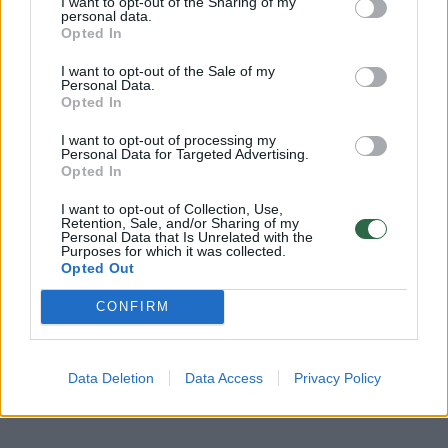
kritikuoja iš visų pusių
I want to opt-out of the Sharing of my
personal data.
Opted In
Žinios
|
Lietuvos diena
I want to opt-out of the Sale of my
Personal Data.
00:03:08
„Vilmorus“: koronaviruso pandemija gerokai apkarpė
Opted In
politikų ir kai kurių partijų reitingus
I want to opt-out of processing my
Personal Data for Targeted Advertising.
Žinios
|
Lietuvos diena
Opted In
I want to opt-out of Collection, Use,
Retention, Sale, and/or Sharing of my
00:01:28
Sulig koronaviruso smūgiu – A. Verygos populiarumo
Personal Data that Is Unrelated with the
Purposes for which it was collected.
šuolis
Opted Out
Žinios
|
Lietuvos diena
CONFIRM
00:03:29
Naujausi reitingai: G. Nausėda viršūnėje bei smūgis R.
Karbauskiui
Data Deletion
Data Access
Privacy Policy
Žinios
|
Lietuvos diena