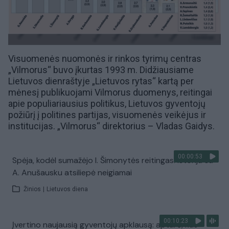
Visuomenės nuomonės ir rinkos tyrimų centras
„Vilmorus“ buvo įkurtas 1993 m. Didžiausiame
Lietuvos dienraštyje
„Lietuvos rytas“
kartą per
mėnesį publikuojami Vilmorus duomenys,
reitingai
apie populiariausius politikus, Lietuvos gyventojų
požiūrį į politines partijas, visuomenės veikėjus ir
institucijas. „Vilmorus“ direktorius –
Vladas Gaidys
.
00:00:53
Spėja, kodėl sumažėjo I. Šimonytės reitingas: istorija su
A. Anušausku atsiliepė neigiamai
Žinios
|
Lietuvos diena
00:10:23
Įvertino naujausią gyventojų apklausą: aptarė, kas