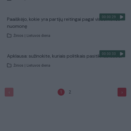
00:00:29
Paaiškėjo, kokie yra partijų reitingai pagal visuomenės
nuomonę
Žinios
|
Lietuvos diena
00:00:33
Apklausa: sužinokite, kuriais politikais pasitiki labiausiai
Žinios
|
Lietuvos diena
‹
›
1
2