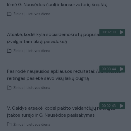
lėmė G. Nausėdos šuolį ir konservatorių šnipštą
Žinios
|
Lietuvos diena
00:02:38
Atsakė, kodėl kyla socialdemokratų populiarumas:
įžvelgia tam tikrą paradoksą
Žinios
|
Lietuvos diena
00:03:44
Pasirodė naujausios apklausos rezultatai: A. Bilotaitės
reitingas pasiekė savo visų laikų dugną
Žinios
|
Lietuvos diena
00:02:43
V. Gaidys atsakė, kodėl pakito valdančiųjų reitingai:
įtakos turėjo ir G. Nausėdos pasisakymas
Žinios
|
Lietuvos diena