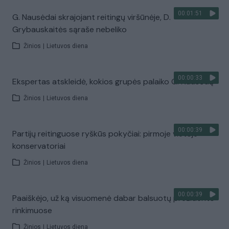
00:01:51
G. Nausėdai skrajojant reitingų viršūnėje, D.
Grybauskaitės sąraše nebeliko
Žinios
|
Lietuvos diena
00:00:33
Ekspertas atskleidė, kokios grupės palaiko G. Nausėdą
Žinios
|
Lietuvos diena
00:00:39
Partijų reitinguose ryškūs pokyčiai: pirmoje vietoje –
konservatoriai
Žinios
|
Lietuvos diena
00:00:39
Paaiškėjo, už ką visuomenė dabar balsuotų prezidento
rinkimuose
Žinios
|
Lietuvos diena