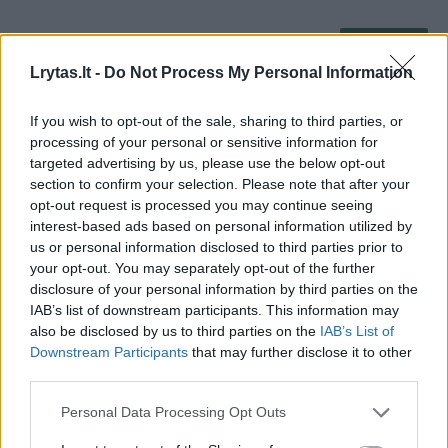
00:11:50
G. Paluckas įgėlė valdantiesiems: šiais nenormaliais
laikais žmonės dairosi normalių partijų
Lrytas.lt -
Do Not Process My Personal Information
Žinios
|
Lietuvos diena
If you wish to opt-out of the sale, sharing to third parties, or
processing of your personal or sensitive information for
targeted advertising by us, please use the below opt-out
00:30:03
M. Lapinskas įvertino valdančiųjų reitingus: atsimušus į
section to confirm your selection. Please note that after your
dugną gali laukti pakilimas
opt-out request is processed you may continue seeing
interest-based ads based on personal information utilized by
Žinios
|
Lietuvos diena
us or personal information disclosed to third parties prior to
your opt-out. You may separately opt-out of the further
disclosure of your personal information by third parties on the
00:03:42
Politologė: visuomenė išvarginta krizių – atpratome
IAB’s list of downstream participants. This information may
skaityti geras naujienas
also be disclosed by us to third parties on the
IAB’s List of
Downstream Participants
that may further disclose it to other
Žinios
|
Lietuvos diena
third parties.
Personal Data Processing Opt Outs
00:17:48
M. Lapinskas: prezidento pozicija nėra tvirta – jį