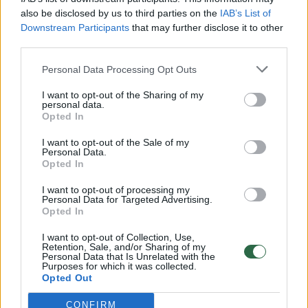
Žinios
|
Kriminalai
also be disclosed by us to third parties on the
IAB’s List of
Downstream Participants
that may further disclose it to other
third parties.
Dideliu greičiu lėkęs mikroautobusas rėžėsi į sunkvežimį
Personal Data Processing Opt Outs
Žinios
|
Lietuvos diena
I want to opt-out of the Sharing of my
personal data.
Opted In
Žiūrovas nufilmavo liepsnojantį vilkiką netoli Lenkijos
sienos
I want to opt-out of the Sale of my
Personal Data.
Žinios
Opted In
|
Videobumas
I want to opt-out of processing my
Personal Data for Targeted Advertising.
Auto naujienų TOP-10: įžūli vilnietė ir apsilankymas
Opted In
laidotuvėse
I want to opt-out of Collection, Use,
Retention, Sale, and/or Sharing of my
Žinios
|
Auto
Personal Data that Is Unrelated with the
Purposes for which it was collected.
Opted Out
Užfiksuotas momentas prieš pat Tūkstantmečio
CONFIRM