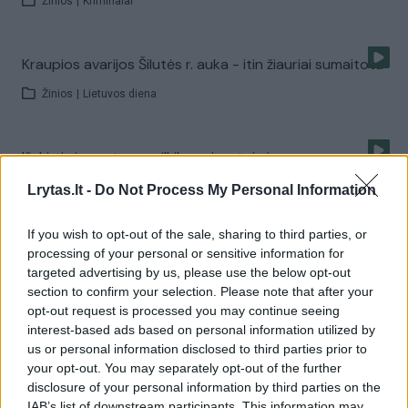
Žinios
|
Kriminalai
Kraupios avarijos Šilutės r. auka - itin žiauriai sumaitota
Žinios
|
Lietuvos diena
Išskirtinės moterys: vilkiko vairuotoja ir
granatsvaidininkė
Lrytas.lt -
Do Not Process My Personal Information
Žinios
|
Gyvenimo būdas
If you wish to opt-out of the sale, sharing to third parties, or
processing of your personal or sensitive information for
Sankryžoje apsisukantį vairuotoją „nunešė“ vilkikas
targeted advertising by us, please use the below opt-out
section to confirm your selection. Please note that after your
Žinios
|
Auto
opt-out request is processed you may continue seeing
interest-based ads based on personal information utilized by
us or personal information disclosed to third parties prior to
Įkliuvo sauskelnėmis ir vaikiškomis kėdutėmis susigundę
your opt-out. You may separately opt-out of the further
sukčiai
disclosure of your personal information by third parties on the
IAB’s list of downstream participants. This information may