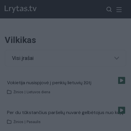
Vilkikas
Visi įrašai
Vokietija nusispjovė į penkių lietuvių žūtį
Žinios
|
Lietuvos diena
Per du tūkstančius paršelių nuvarė gelbėtojus nuo kojų
Žinios
|
Pasaulis