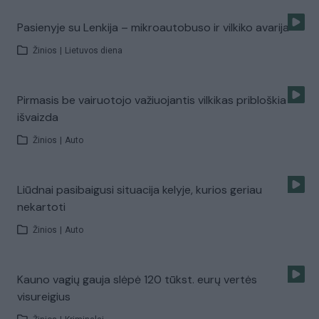
Pasienyje su Lenkija – mikroautobuso ir vilkiko avarija
Žinios
|
Lietuvos diena
Pirmasis be vairuotojo važiuojantis vilkikas pribloškia
išvaizda
Žinios
|
Auto
Liūdnai pasibaigusi situacija kelyje, kurios geriau
nekartoti
Žinios
|
Auto
Kauno vagių gauja slėpė 120 tūkst. eurų vertės
visureigius