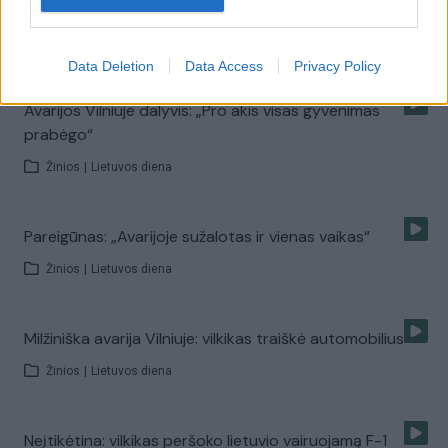
gatvės nelaimę
Žinios
|
Lietuvos diena
Data Deletion
Data Access
Privacy Policy
Avarijos Vilniuje dalyvis: „Pro akis visas gyvenimas
prabėgo“
Žinios
|
Lietuvos diena
Pareigūnas: „Avarijoje sužalotas ir vienas vaikas“
Žinios
|
Lietuvos diena
Milžiniška avarija Vilniuje: vilkikas traiškė automobilius
Žinios
|
Lietuvos diena
Neįtikėtina: vilkikas peršoko lietuvio vairuojamą F-1