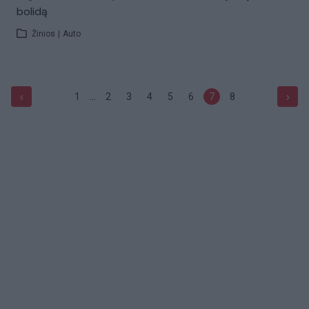
bolidą
Žinios
|
Auto
...
‹
›
1
2
3
4
5
6
7
8