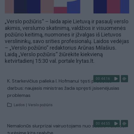
„Verslo požiūris“ – laida apie Lietuvą ir pasaulį
verslo
akimis, verslumo skatinimą, valdžios ir visuomenės
požiūrio keitimą, nuomones ir įžvalgas iš Lietuvos
verslininkų, savo srities profesionalų. Laidos vedėjas
– „Verslo požiūrio“ redaktorius Arūnas Milašius.
Laidą „Verslo požiūris“ žiūrėkite kiekvieną
ketvirtadienį 15:30 val. portale
lrytas.lt
.
00:44:16
K. Starkevičius palieka I. Hofmanui tęsti pradėtus
darbus: naujasis ministras žada spręsti įsisenėjusias
problemas
Laidos
|
Verslo požiūris
00:44:55
Nemalonūs siurprizai vairuotojams nuo sausio 1 dienos:
turėsime kitą realybę