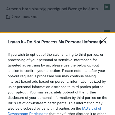
Armėno bare siautėję pareigūnai išvengė kalėjimo
Žinios
|
Kriminalai
Benamį nuprausęs verslininkas: rūpėjo ne
pasireklamuoti
Lrytas.lt -
Do Not Process My Personal Information
Žinios
|
Gyvenimo būdas
If you wish to opt-out of the sale, sharing to third parties, or
processing of your personal or sensitive information for
targeted advertising by us, please use the below opt-out
Nušauto verslininko artimieji: kaip šventa žemė tokius
section to confirm your selection. Please note that after your
nešioja?
opt-out request is processed you may continue seeing
interest-based ads based on personal information utilized by
Žinios
|
Kriminalai
us or personal information disclosed to third parties prior to
your opt-out. You may separately opt-out of the further
disclosure of your personal information by third parties on the
Klaipėdos verslininką nušovęs M. Jonkus: Turėjau daug
IAB’s list of downstream participants. This information may
priešų
also be disclosed by us to third parties on the
IAB’s List of
Downstream Participants
that may further disclose it to other
Žinios
|
Kriminalai