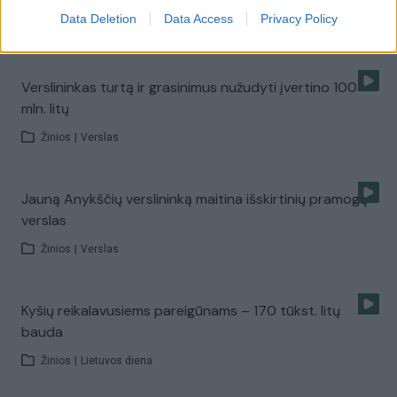
Data Deletion
Data Access
Privacy Policy
Žinios
|
Kriminalai
Verslininkas turtą ir grasinimus nužudyti įvertino 100
mln. litų
Žinios
|
Verslas
Jauną Anykščių verslininką maitina išskirtinių pramogų
verslas
Žinios
|
Verslas
Kyšių reikalavusiems pareigūnams – 170 tūkst. litų
bauda
Žinios
|
Lietuvos diena