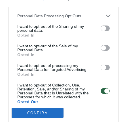
third parties.
Personal Data Processing Opt Outs
Pareigūnai užčiuopė šalia Palangos nužudyto
verslininko žudikus?
I want to opt-out of the Sharing of my
personal data.
Žinios
|
Kriminalai
Opted In
I want to opt-out of the Sale of my
Personal Data.
Už grotų pasiųstas verslininkas piktinasi priteista
Opted In
pinigų suma
I want to opt-out of processing my
Personal Data for Targeted Advertising.
Žinios
|
Kriminalai
Opted In
I want to opt-out of Collection, Use,
Retention, Sale, and/or Sharing of my
Muzikantas: teisėjai ir verslininkas šventė kažkokį
Personal Data that Is Unrelated with the
nuosprendį
Purposes for which it was collected.
Opted Out
Žinios
|
Lietuvos diena
CONFIRM
Klaipėdos centre nušautas verslininkas