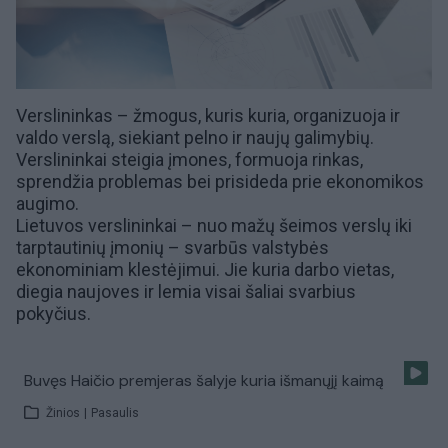
Verslininkas – žmogus, kuris kuria, organizuoja ir
valdo verslą, siekiant pelno ir naujų galimybių.
Verslininkai steigia įmones, formuoja rinkas,
sprendžia problemas bei prisideda prie ekonomikos
augimo.
Lietuvos verslininkai – nuo mažų šeimos verslų iki
tarptautinių įmonių – svarbūs valstybės
ekonominiam klestėjimui. Jie kuria darbo vietas,
diegia naujoves ir lemia visai šaliai svarbius
pokyčius.
Buvęs Haičio premjeras šalyje kuria išmanųjį kaimą
Žinios
|
Pasaulis