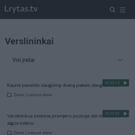
Verslininkai
Visi įrašai
00:03:14
Kaune paveldo saugomą dvarą pakeis daugiabučiai
Žinios
|
Lietuvos diena
00:02:09
Verslininkus stebina premjero pozicija dėl minimalios
algos kėlimo
Žinios
|
Lietuvos diena