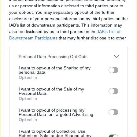
us or personal information disclosed to third parties prior to
your opt-out. You may separately opt-out of the further
00:10:34
Pradedančiųjų verslininkų sėkmės istorijos: baimė,
disclosure of your personal information by third parties on the
stresas ir sėkmė
IAB’s list of downstream participants. This information may
also be disclosed by us to third parties on the
IAB’s List of
Žinios
|
Verslas
Downstream Participants
that may further disclose it to other
third parties.
00:05:38
Nepasimaukite: 5 dažniausiai pasitaikančios klaidos
Personal Data Processing Opt Outs
pradedančiųjų versle
I want to opt-out of the Sharing of my
Žinios
|
Verslas
personal data.
Opted In
I want to opt-out of the Sale of my
00:03:25
Iš Seimo nauji cenzūros vėjai: apie partijas gerai arba
Personal Data.
nieko
Opted In
Žinios
|
Lietuvos diena
I want to opt-out of processing my
Personal Data for Targeted Advertising.
Opted In
Naujas alkoholio ribojimo planas: visai drausti reklamą,
I want to opt-out of Collection, Use,
Retention, Sale, and/or Sharing of my