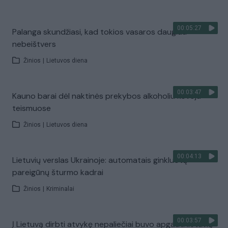
00:05:27
Palanga skundžiasi, kad tokios vasaros daugiau
nebeištvers
Žinios
|
Lietuvos diena
00:03:47
Kauno barai dėl naktinės prekybos alkoholiu kovoja
teismuose
Žinios
|
Lietuvos diena
00:04:13
Lietuvių verslas Ukrainoje: automatais ginkluotų
pareigūnų šturmo kadrai
Žinios
|
Kriminalai
00:03:57
Į Lietuvą dirbti atvykę nepaliečiai buvo apgauti lietuvių