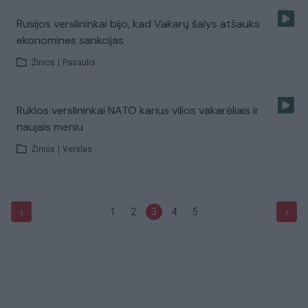
Rusijos verslininkai bijo, kad Vakarų šalys atšauks
ekonomines sankcijas
Žinios
|
Pasaulis
Ruklos verslininkai NATO karius vilios vakarėliais ir
naujais meniu
Žinios
|
Verslas
‹
›
1
2
3
4
5