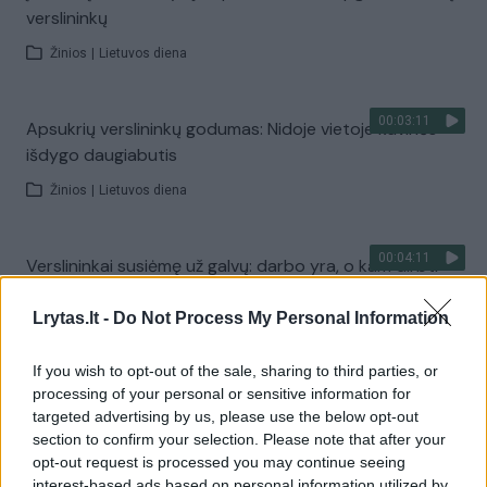
verslininkų
Žinios
|
Lietuvos diena
00:03:11
Apsukrių verslininkų godumas: Nidoje vietoje kavinės
išdygo daugiabutis
Žinios
|
Lietuvos diena
00:04:11
Verslininkai susiėmę už galvų: darbo yra, o kam dirbti -
ne
Lrytas.lt -
Do Not Process My Personal Information
Žinios
|
Lietuvos diena
If you wish to opt-out of the sale, sharing to third parties, or
processing of your personal or sensitive information for
00:04:48
Vilniaus oro uosto kraustynės į Karmėlavą: gyventojai
targeted advertising by us, please use the below opt-out
bijo spūsčių, verslininkai laukia pelno
section to confirm your selection. Please note that after your
opt-out request is processed you may continue seeing
Žinios
|
Lietuvos diena
interest-based ads based on personal information utilized by