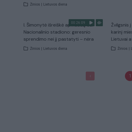
Žinios
|
Lietuvos diena
00:26:09
I. Šimonytė išreiškė apmaudą dėl
Žvilgsnis 
Nacionalinio stadiono: geresnio
karinį mie
sprendimo nei jį pastatyti – nėra
Lietuvai a
Žinios
|
Lietuvos diena
Žinios
|
1
‹