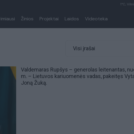
1°C, Viln
rimiausi
Žinios
Projektai
Laidos
Videoteka
Visi įrašai
Valdemaras Rupšys – generolas leitenantas, n
m. –
Lietuvos kariuomenės
vadas, pakeitęs
Vyt
Joną Žuką
.