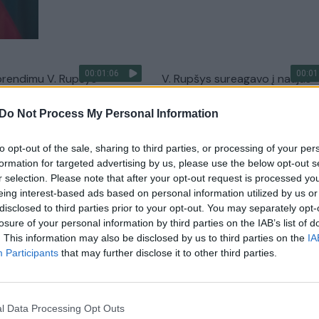
00:01:06
00:01
prendimu V. Rupšys –
V. Rupšys sureagavo į naujus
lastotojas ir
kaltinimus ir L. Kasčiūno replika
iautojas: paaiškino, kaip
„Tegul jis nusiramina“
Do Not Process My Personal Information
Žinios
|
Lietuvos diena
to opt-out of the sale, sharing to third parties, or processing of your per
Lietuvos diena
formation for targeted advertising by us, please use the below opt-out s
r selection. Please note that after your opt-out request is processed y
eing interest-based ads based on personal information utilized by us or
00:48:46
00:01
 sureagavo į gandus apie
V. Rupšys susitiko su R. A. Geo
disclosed to third parties prior to your opt-out. You may separately opt-
 brigadą: kaltinti, kad
aptartas divizijos pajėgumų kū
losure of your personal information by third parties on the IAB’s list of
padarėme – nusikalstama
ginklų sistemų plėtimas
. This information may also be disclosed by us to third parties on the
IA
Participants
that may further disclose it to other third parties.
Lietuvos diena
Žinios
|
Lietuvos diena
00:03:27
00:02
ravo, kaip Lietuva gintų
Netrukus prasidės intensyvi 
l Data Processing Opt Outs