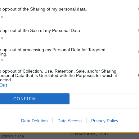
elektrinės kompleksą: I.
pratybų fazė: V. Rupšys papas
o opt-out of the Sharing of my personal data.
pažymi – reikia ruoštis
kaip vyks ir kuo išsiskirs
In
cenarijams
Žinios
|
Lietuvos diena
Lietuvos diena
o opt-out of the Sale of my Personal Data.
In
00:35:33
00:29:00
 pasiruošimo karui
Lietuvoje pirmuosius Vokietijo
to opt-out of processing my Personal Data for Targeted
ing.
 ir pristatė komendatūrų
brigados karius pasitikęs L.
In
: prisijungti galės visi
Kasčiūnas: joks priešas iš Rytų
o opt-out of Collection, Use, Retention, Sale, and/or Sharing
nesugalvos testuoti NATO 5-o
Lietuvos diena
ersonal Data that Is Unrelated with the Purposes for which it
straipsnio
lected.
Out
Žinios
|
Lietuvos diena
CONFIRM
00:02:11
00:04
roje – svarbi diskusija:
I. Šimonytė kritikuoja G. Naus
rtesnės karinių dronų
pareiškimus dėl gynybos
Data Deletion
Data Access
Privacy Policy
finansavimo didinimo: tikisi
pakvietimo į VGT
Lietuvos diena