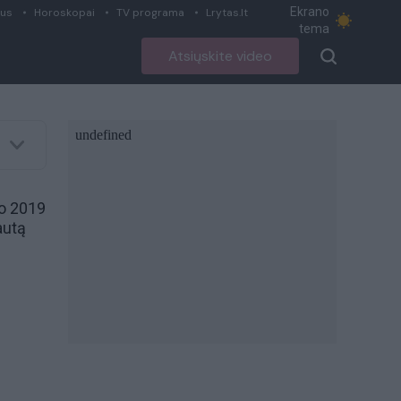
Ekrano
ius
Horoskopai
TV programa
Lrytas.lt
tema
Atsiųskite video
uo 2019
autą