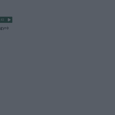
:43
 gyrė