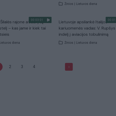
Žinios
|
Lietuvos diena
00:03:01
00:01
į Šilalės rajone atidarytą
Lietuvoje apsilankė Italijos
stelį – kas jame ir kiek tai
kariuomenės vadas: V. Rupšys
tsieis
indelį į aviacijos tobulinimą
Lietuvos diena
Žinios
|
Lietuvos diena
2
3
4
›