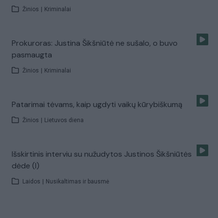
Žinios
|
Kriminalai
Prokuroras: Justina Šikšniūtė ne sušalo, o buvo
pasmaugta
Žinios
|
Kriminalai
Patarimai tėvams, kaip ugdyti vaikų kūrybiškumą
Žinios
|
Lietuvos diena
Išskirtinis interviu su nužudytos Justinos Šikšniūtės
dėde (I)
Laidos
|
Nusikaltimas ir bausmė