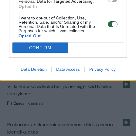
Personal Data for Targeted Advertising.
Opted In
Kūrybiškumo ugdymas - raktas į sėkmingą karjerą
I want to opt-out of Collection, Use,
Retention, Sale, and/or Sharing of my
Personal Data that Is Unrelated with the
Žinios
|
Lietuvos diena
Purposes for which it was collected.
Opted Out
Valdas Jankauskas apie smaugimą advokatui nieko
CONFIRM
nepasakojo
Žinios
|
Kriminalai
Data Deletion
Data Access
Privacy Policy
V. Jankausko advokatas: jis neneigė, kad lytiškai
santykiavo
Žinios
|
Kriminalai
Prokuroras: seksualinius veiksmus atlikęs asmuo
identifikuotas