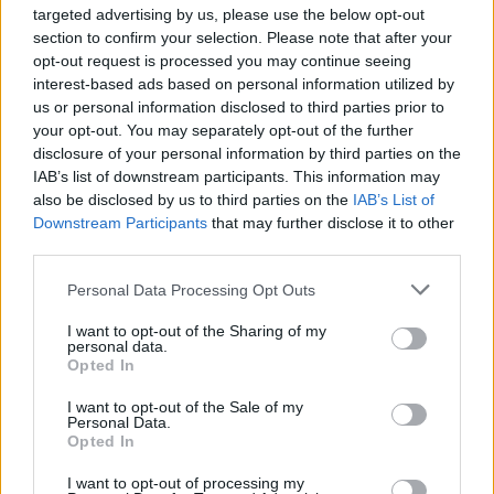
Žinios
|
Kriminalai
targeted advertising by us, please use the below opt-out
section to confirm your selection. Please note that after your
opt-out request is processed you may continue seeing
Teismą pasiekė rezonansinė J. Šikšniūtės nužudymo
interest-based ads based on personal information utilized by
byla
us or personal information disclosed to third parties prior to
your opt-out. You may separately opt-out of the further
Žinios
|
Kriminalai
disclosure of your personal information by third parties on the
IAB’s list of downstream participants. This information may
also be disclosed by us to third parties on the
IAB’s List of
Studentės prievartautojas ir žudikas yra pakaltinamas
Downstream Participants
that may further disclose it to other
third parties.
Žinios
|
Kriminalai
Personal Data Processing Opt Outs
Patarimai, kaip mokyti vaikus labiau pasitikėti savimi
I want to opt-out of the Sharing of my
personal data.
Opted In
Žinios
|
Gyvenimo būdas
I want to opt-out of the Sale of my
Personal Data.
Vaikams tobulėti padeda refleksijos metodas
Opted In
Žinios
|
Lietuvos diena
I want to opt-out of processing my