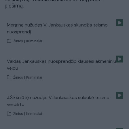
plėšimą.
Merginą nužudęs V. Jankauskas skundžia teismo
nuosprendį
Žinios
|
Kriminalai
Valdas Jankauskas nuosprendžio klausėsi akmeniniu
veidu
Žinios
|
Kriminalai
J.Šikšniūtę nužudęs V.Jankauskas sulaukė teismo
verdikto
Žinios
|
Kriminalai