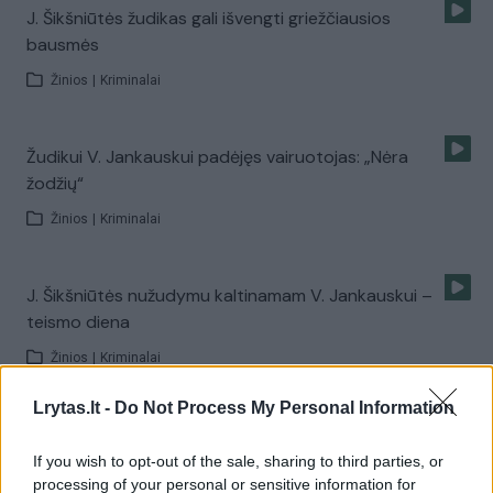
J. Šikšniūtės žudikas gali išvengti griežčiausios
bausmės
Žinios
|
Kriminalai
Žudikui V. Jankauskui padėjęs vairuotojas: „Nėra
žodžių“
Žinios
|
Kriminalai
J. Šikšniūtės nužudymu kaltinamam V. Jankauskui –
teismo diena
Žinios
|
Kriminalai
Lrytas.lt -
Do Not Process My Personal Information
J. Šikšniūtės žudikas nusikaltimo vietą nusižiūrėjo iš
anksto
If you wish to opt-out of the sale, sharing to third parties, or
processing of your personal or sensitive information for