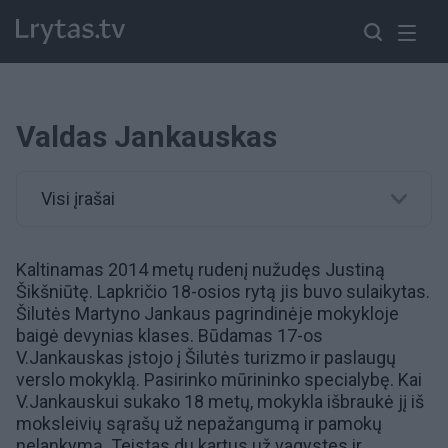
Valdas Jankauskas
Visi įrašai
Kaltinamas 2014 metų rudenį nužudęs Justiną
Šikšniūtę. Lapkričio 18-osios rytą jis buvo sulaikytas.
Šilutės Martyno Jankaus pagrindinėje mokykloje
baigė devynias klases. Būdamas 17-os
V.Jankauskas įstojo į Šilutės turizmo ir paslaugų
verslo mokyklą. Pasirinko mūrininko specialybę. Kai
V.Jankauskui sukako 18 metų, mokykla išbraukė jį iš
moksleivių sąrašų už nepažangumą ir pamokų
nelankymą. Teistas du kartus už vagystes ir