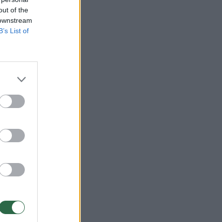
out of the
 downstream
B’s List of
iečia
aizdo
rė