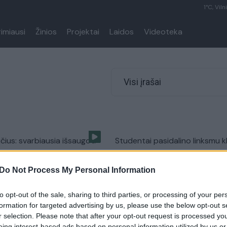
1°C, Viln
rimiausi
Žinios
Projektai
Laidos
Videoteka
Visi įrašai
čius: svarbiausia išsaugoti
Studentai pasidalino linksmu kl
io šviežumą
„Kalėdų simboliai kitaip“
Do Not Process My Personal Information
Auto
Žinios
|
Videobumas
to opt-out of the sale, sharing to third parties, or processing of your per
ipas „Hello“ – „YouTube“
Linksmame vaizdo klipe pašiep
formation for targeted advertising by us, please use the below opt-out s
nkas
greito maisto vartotojai
r selection. Please note that after your opt-out request is processed y
eing interest-based ads based on personal information utilized by us or