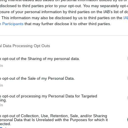
Pramogos
Žinios
|
Videobumas
disclosed to third parties prior to your opt-out. You may separately opt-
losure of your personal information by third parties on the IAB’s list of
. This information may also be disclosed by us to third parties on the
IA
usias D.Motiejūno sezonas
Hiphopo grupė „Tavo tėvas“ kv
Participants
that may further disclose it to other third parties.
klipe
įvertinti naują klipą
Sportas
Žinios
|
Pramogos
l Data Processing Opt Outs
o opt-out of the Sharing of my personal data.
ainos parodija: berniukas
Reperių Kasteto ir Donciavo v
In
limosios rankos
klipe – pankrokiškos ištakos
Pramogos
Žinios
|
Pramogos
o opt-out of the Sale of my Personal Data.
In
s“ ir „Lietuvos ryto“
Krepšininkas ir jo mylimoji sukū
to opt-out of processing my Personal Data for Targeted
ing.
ristatė seksualų klipą
įstabų klipą apie meilę
In
Sportas
Žinios
|
Pramogos
o opt-out of Collection, Use, Retention, Sale, and/or Sharing
ersonal Data that Is Unrelated with the Purposes for which it
lected.