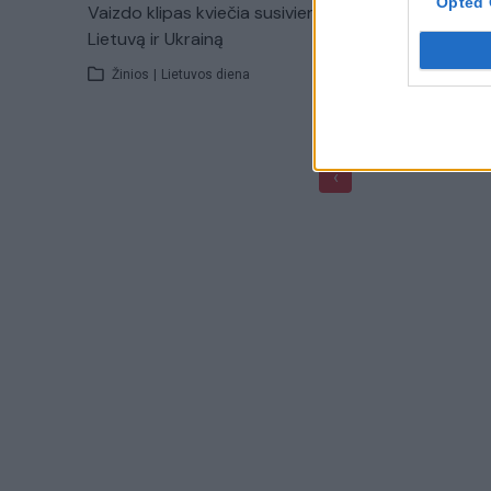
Opted 
Vaizdo klipas kviečia susivienyti
„Time-lap
Lietuvą ir Ukrainą
gyvenimas
Žinios
|
Lietuvos diena
Videote
‹