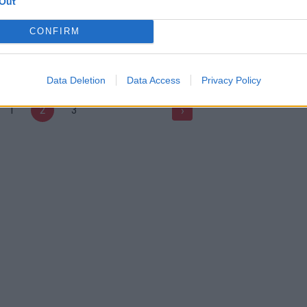
Out
se“ filmuke – pagreitintas
Lanko virtuozo Isaaco Hou triu
 Rio de Žaneire
Taivano gatvėse
CONFIRM
ka
|
Brazilija 2014
Žinios
|
Gyvenimo būdas
Data Deletion
Data Access
Privacy Policy
1
2
3
›