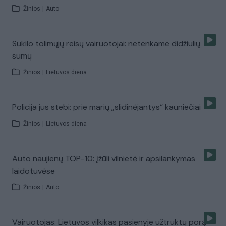
Žinios
|
Auto
Sukilo tolimųjų reisų vairuotojai: netenkame didžiulių
sumų
Žinios
|
Lietuvos diena
Policija jus stebi: prie marių „slidinėjantys“ kauniečiai
Žinios
|
Lietuvos diena
Auto naujienų TOP-10: įžūli vilnietė ir apsilankymas
laidotuvėse
Žinios
|
Auto
Vairuotojas: Lietuvos vilkikas pasienyje užtruktų porą