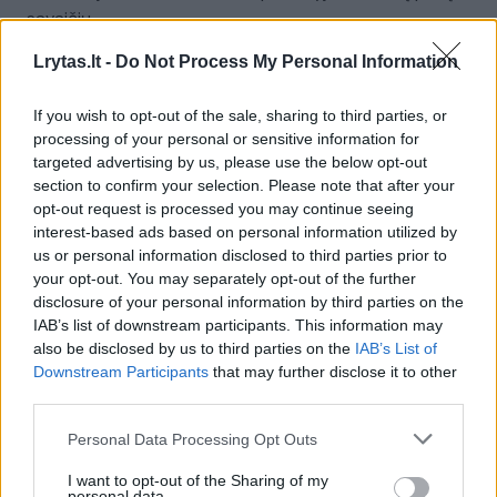
savaičių
Žinios
|
Verslas
Lrytas.lt -
Do Not Process My Personal Information
If you wish to opt-out of the sale, sharing to third parties, or
Lietuviui plyštų širdis: kaip draskomas 5 serijos BMW
processing of your personal or sensitive information for
targeted advertising by us, please use the below opt-out
Žinios
|
Auto
section to confirm your selection. Please note that after your
opt-out request is processed you may continue seeing
interest-based ads based on personal information utilized by
Geraširdis vairuotojas rizikavo, gelbėdamas moterį nuo
us or personal information disclosed to third parties prior to
lakstūnų
your opt-out. You may separately opt-out of the further
disclosure of your personal information by third parties on the
Žinios
|
Auto
IAB’s list of downstream participants. This information may
also be disclosed by us to third parties on the
IAB’s List of
Downstream Participants
that may further disclose it to other
Pavojingiausiame pasaulio kelyje vairuotojai kovoja su
third parties.
vandenynu
Personal Data Processing Opt Outs
Žinios
|
Auto
I want to opt-out of the Sharing of my
personal data.