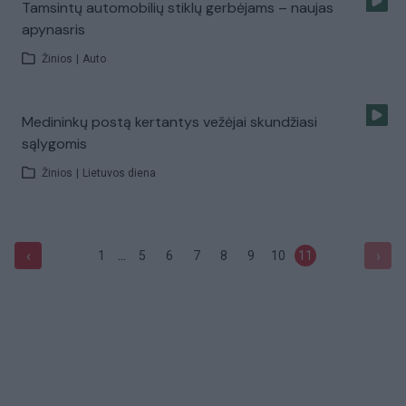
Tamsintų automobilių stiklų gerbėjams – naujas
apynasris
Žinios
|
Auto
Medininkų postą kertantys vežėjai skundžiasi
sąlygomis
Žinios
|
Lietuvos diena
...
‹
›
1
5
6
7
8
9
10
11