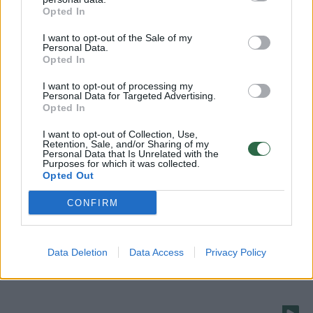
Opted In
Kūrybingi broliai nufilmavo, ką tamsoje mato
vairuotojas
I want to opt-out of the Sale of my
Personal Data.
Žinios
|
Videobumas
Opted In
I want to opt-out of processing my
Personal Data for Targeted Advertising.
Tylomis pakeistos KET sukėlė vairuotojų pasipiktinimą
Opted In
Žinios
|
Auto
I want to opt-out of Collection, Use,
Retention, Sale, and/or Sharing of my
Personal Data that Is Unrelated with the
Purposes for which it was collected.
Neblaivaus esto vilkikas prie Elektrėnų užvirto ant BMW
Opted Out
Žinios
|
Lietuvos diena
CONFIRM
Ką reikia žinoti pradedančiajam vairuotojui?
Data Deletion
Data Access
Privacy Policy
Žinios
|
Auto