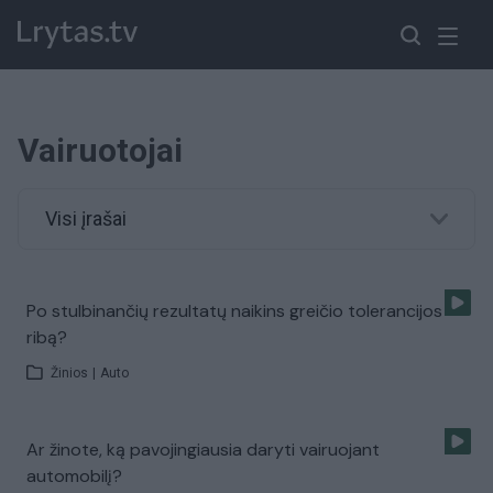
Vairuotojai
Visi įrašai
Po stulbinančių rezultatų naikins greičio tolerancijos
ribą?
Žinios
|
Auto
Ar žinote, ką pavojingiausia daryti vairuojant
automobilį?