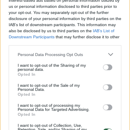
interest-based ads based on personal information utilized by
Žinios
|
Pasaulis
us or personal information disclosed to third parties prior to
your opt-out. You may separately opt-out of the further
disclosure of your personal information by third parties on the
00:01:06
Vilniaus pareigūnams įkliuvo vos prieš valandą iš
IAB’s list of downstream participants. This information may
komisariato išleistas vagis
also be disclosed by us to third parties on the
IAB’s List of
Downstream Participants
that may further disclose it to other
Žinios
|
Kriminalai
third parties.
Personal Data Processing Opt Outs
00:00:41
Įžūlaus vagies veiksmai senolės namuose pribloškė net
I want to opt-out of the Sharing of my
patyrusius pareigūnus
personal data.
Opted In
Žinios
|
Pasaulis
I want to opt-out of the Sale of my
Personal Data.
00:00:50
Opted In
Nufilmuota kurioziška vagystė: keistą įsibrovimą sekė
dar keistesnis grobis
I want to opt-out of processing my
Personal Data for Targeted Advertising.
Žinios
|
Pasaulis
Opted In
I want to opt-out of Collection, Use,
Retention, Sale, and/or Sharing of my