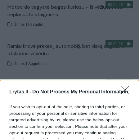
00:00:29
Motociklo vagystė baigėsi kuriozu – iš vėžių išmušė
neplanuota staigmena
Žinios
|
Pasaulis
00:00:28
Ramiai krovė prekes į automobilį, bet viską sugadino
atskridusi žuvėdra
Žinios
|
Augintinis
00:00:55
Vienas vagies poelgis prieš apiplėšimą nustebino
Lrytas.lt -
Do Not Process My Personal Information
tūkstančius
Žinios
|
Pasaulis
If you wish to opt-out of the sale, sharing to third parties, or
processing of your personal or sensitive information for
targeted advertising by us, please use the below opt-out
00:00:45
Ilgapirščio vagystė pasisuko netikėta linkme – teko
section to confirm your selection. Please note that after your
gerokai pasukti galvą
opt-out request is processed you may continue seeing