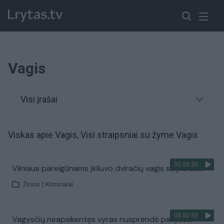
Vagis
Visi įrašai
Viskas apie Vagis, Visi straipsniai su žyme Vagis
00:00:30
Vilniaus pareigūnams įkliuvo dviračių vagis su įkalčiais
Žinios
|
Kriminalai
00:00:55
Vagysčių neapsikentęs vyras nusprendė patykoti –