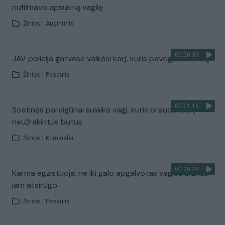
nufilmavo apsukrią vagilę
Žinios
|
Augintinis
00:00:39
JAV policija gatvėse vaikėsi karį, kuris pavogė šarvuotį
Žinios
|
Pasaulis
00:01:16
Sostinės pareigūnai sulaikė vagį, kuris braudavosi į
neužrakintus butus
Žinios
|
Kriminalai
00:00:28
Karma egzistuoja: ne iki galo apgalvotas vagies planas
jam atsirūgo
Žinios
|
Pasaulis