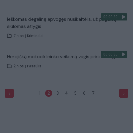
00:00:39
Ieškomas degalinę apvogęs nusikaltėlis, už pagalbą
siūlomas atlygis
Žinios
|
Kriminalai
00:00:35
Herojišką motociklininko veiksmą vagis prisimins ilgai
Žinios
|
Pasaulis
‹
›
1
2
3
4
5
6
7