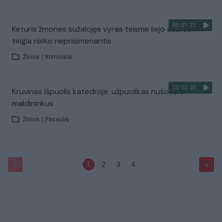
00:01:31
Keturis žmones sužalojęs vyras teisme liejo ašaras:
teigia nieko neprisimenantis
Žinios
|
Kriminalai
00:00:41
Kruvinas išpuolis katedroje: užpuolikas nušovė 5
maldininkus
Žinios
|
Pasaulis
‹
›
1
2
3
4