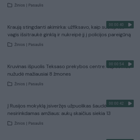
Žinios
|
Pasaulis
00:00:40
Kraują stingdanti akimirka: užfiksavo, kaip sučiuptas
vagis išsitraukė ginklą ir nukreipė jį į policijos pareigūną
Žinios
|
Pasaulis
00:00:54
Kruvinas išpuolis Teksaso prekybos centre: užpuolikas
nužudė mažiausiai 8 žmones
Žinios
|
Pasaulis
00:00:42
Į Rusijos mokyklą įsiveržęs užpuolikas šaudė
nesirinkdamas amžiaus: aukų skaičius siekia 13
Žinios
|
Pasaulis