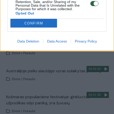
Retention, Sale, and/or Sharing of my
00:00:55
Personal Data that Is Unrelated with the
Maža mergaitė papūgą išmokė neįtikėtino triuko –
Purposes for which it was collected.
giminės bijo artintis
Opted Out
Žinios
|
Augintinis
CONFIRM
00:00:44
Kinijoje kartojasi kriminaliniai incidentai mokyklose:
Data Deletion
Data Access
Privacy Policy
pražudyti 8 moksleiviai
Žinios
|
Pasaulis
00:00:39
Australijoje peiliu siautėjęs vyras sulaikytas praeivių
Žinios
|
Pasaulis
00:01:38
Košmaras populiariame festivalyje: ginkluotas
užpuolikas sėjo paniką, yra žuvusių
Žinios
|
Pasaulis