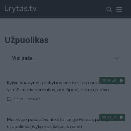
Užpuolikas
Visi įrašai
00:00:59
Kyjive šaudynės prekybos centre: tarp nukentėjusių
yra 12-metis berniukas, per išpuolį netekęs tėvų
Žinios
|
Pasaulis
00:00:53
Maskvoje pašautas aukšto rango Rusijos pareigūnas –
užpuolimas įvyko vos išėjus iš namų