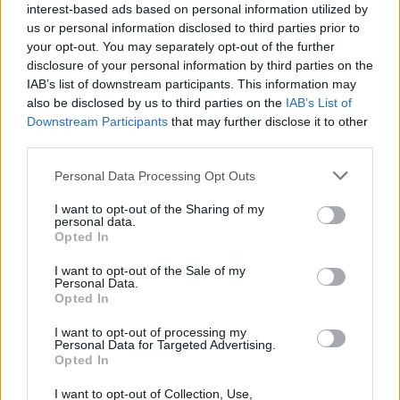
Žinios
|
Pasaulis
interest-based ads based on personal information utilized by
us or personal information disclosed to third parties prior to
your opt-out. You may separately opt-out of the further
00:00:42
Ohajuje esanti oro pajėgų bazė – uždaryta: pranešama
disclosure of your personal information by third parties on the
apie ginkluotą užpuoliką
IAB’s list of downstream participants. This information may
also be disclosed by us to third parties on the
IAB’s List of
Žinios
|
Pasaulis
Downstream Participants
that may further disclose it to other
third parties.
00:01:17
Vokietijoje peiliu ginkluotas užpuolikas nužudė tris
Personal Data Processing Opt Outs
žmones: įtariamasis neseniai buvo gydomas
I want to opt-out of the Sharing of my
psichiatrijos klinikoje
personal data.
Opted In
Žinios
|
Pasaulis
I want to opt-out of the Sale of my
Personal Data.
Opted In
00:00:46
Prancūzijos spauda skelbia: išpuolį surengęs užpuolikas
– 21 metų tunisietis
I want to opt-out of processing my
Personal Data for Targeted Advertising.
Opted In
Žinios
|
Pasaulis
I want to opt-out of Collection, Use,