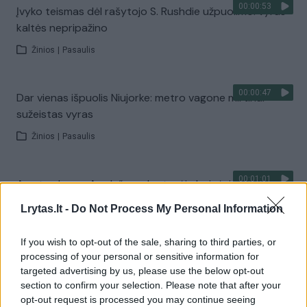
00:00:53
Įvyko teismas dėl rašytojo S. Rushdie užpuolimo: vyras
kaltės nepripažino
Žinios
|
Pasaulis
00:00:47
Dar vienas išpuolis Niujorke: metro vagone mirtinai
sužeistas vyras
Žinios
|
Pasaulis
00:01:01
Amsterdamo „Apple“ parduotuvėje baigėsi įkaitų
drama: užpuoliką sutramdė per kelias valandas
Lrytas.lt -
Do Not Process My Personal Information
Žinios
|
Pasaulis
If you wish to opt-out of the sale, sharing to third parties, or
processing of your personal or sensitive information for
00:00:25
Policija pranešė: šaudynių Kolorade aukų padaugėjo iki
targeted advertising by us, please use the below opt-out
penkių, įtariamasis buvo nukautas
section to confirm your selection. Please note that after your
opt-out request is processed you may continue seeing