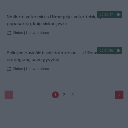
00:00:47
Netikėta vaiko mirtis Ukmergėje: vaiko teisių specialistė
papasakojo, kaip viskas įvyko
Žinios
|
Lietuvos diena
00:01:36
Policijos paviešinti vaizdai stebina – užfiksavo visišką
abejingumą savo gyvybei
Žinios
|
Lietuvos diena
‹
›
1
2
3