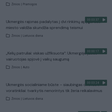
Žinios
|
Pramogos
00:03:37
Ukmergės rajonas padalytas į dvi rinkimų apygardas:
miesto valdžia skundžia sprendimą teismui
Žinios
|
Lietuvos diena
00:00:17
„Kelių patruliai: viskas užfiksuota“: Ukmergėje įžūlus
vairuotojas spjovė į vaikų saugumą
Žinios
|
Auto
00:03:24
Ukmergės socialiniame būste – siaubingas dvokas ir
voratinkliai: tvarkytis nenorintys tik žeria reikalavimus
Žinios
|
Lietuvos diena