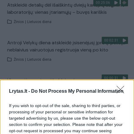
00:25:06
Atskleidė detalių dėl išaiškintų dviejų kanapių auginimo
laboratorijų: vienas įtariamųjų – buvęs kariškis
Žinios
|
Lietuvos diena
00:02:31
Antroji Velykų diena atskleidė įsisenėjusį įprotį: policija
neblaivius vairuotojus registruoja vieną po kito
Žinios
|
Lietuvos diena
00:00:31
Ukmergėje gaminami baldai – visame pasaulyje:
išsiskiria ne tik kokybe
Lrytas.lt -
Do Not Process My Personal Information
Žinios
|
Verslas
If you wish to opt-out of the sale, sharing to third parties, or
processing of your personal or sensitive information for
00:03:27
Skiepijimo nuo koronaviruso tempai Lietuvoje gerokai
targeted advertising by us, please use the below opt-out
sulėtėjo: svarstoma apie papildomas skatinimo
section to confirm your selection. Please note that after your
opt-out request is processed you may continue seeing
priemones