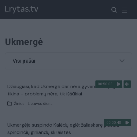
Ukmergė
Visi įrašai
00:50:03
Džiaugiasi, kad Ukmergė dar nėra gyvenusi taip gerai:
tikina – problemų nėra, tik iššūkiai
Žinios
|
Lietuvos diena
00:00:48
Ukmergėje suspindo Kalėdų eglė: žaliaskarę puošia
spindinčių girliandų skraistės