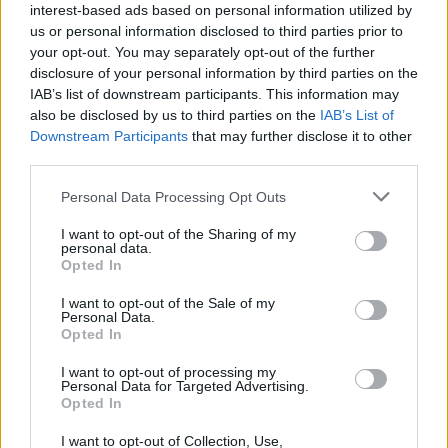
interest-based ads based on personal information utilized by
Žinios
|
Lietuvos diena
us or personal information disclosed to third parties prior to
your opt-out. You may separately opt-out of the further
disclosure of your personal information by third parties on the
00:06:00
R. Janickas: Ukmergėje sudėtingas etapas jau įveiktas
IAB’s list of downstream participants. This information may
also be disclosed by us to third parties on the
IAB’s List of
Žinios
|
Lietuvos diena
Downstream Participants
that may further disclose it to other
third parties.
00:01:10
Koronaviruso statistika sparčiai kyla: patvirtinti dar du
Personal Data Processing Opt Outs
mirties atvejai
I want to opt-out of the Sharing of my
personal data.
Žinios
|
Lietuvos diena
Opted In
I want to opt-out of the Sale of my
Personal Data.
00:20:59
Ukmergės meras R. Janickas: „Mokykitės iš Ukmergės
Opted In
klaidų“
I want to opt-out of processing my
Laidos
|
Lietuva tiesiogiai
Personal Data for Targeted Advertising.
Opted In
I want to opt-out of Collection, Use,
00:03:45