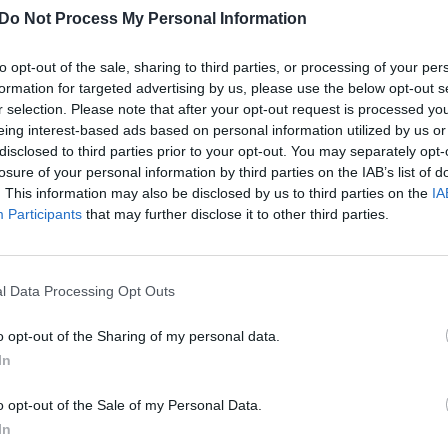
Do Not Process My Personal Information
00:00:42
00:00
 įvykio vietos: ugniagesių
Miškų gaisrai niokoja Bolivijos 
alšina Kauno fabrike
dešimtys gyvūnų – sužeisti ir
to opt-out of the sale, sharing to third parties, or processing of your per
ą ugnį
apnuodyti dūmais
formation for targeted advertising by us, please use the below opt-out s
Kriminalai
Žinios
|
Pasaulis
r selection. Please note that after your opt-out request is processed y
eing interest-based ads based on personal information utilized by us or
disclosed to third parties prior to your opt-out. You may separately opt-
losure of your personal information by third parties on the IAB’s list of
. This information may also be disclosed by us to third parties on the
IA
00:00:48
00:01
valdyti nepavyko: netoli
Užfiksuota: ugniagesių koman
Participants
that may further disclose it to other third parties.
į vėl įsiplieskė miškų
stengiasi sustabdyti didžiausi
aktyviojo gaisro Kalifornijoje pl
Pasaulis
Žinios
|
Pasaulis
l Data Processing Opt Outs
o opt-out of the Sharing of my personal data.
00:00:25
00:01
e: dronas užfiksavo savo
Prie Tenerifės Teidės nacionali
In
itrenkimą į išsiveržusį
parko siautėja gaisras: ugnį b
tramdyti net penkiais
o opt-out of the Sale of my Personal Data.
sraigtasparniais
In
Pasaulis