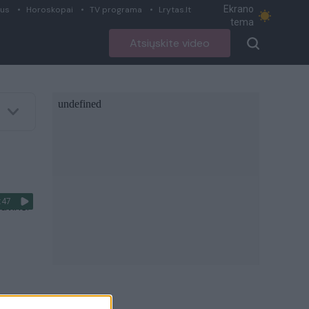
Ekrano
ius
Horoskopai
TV programa
Lrytas.lt
tema
Atsiųskite video
:47
avinė: