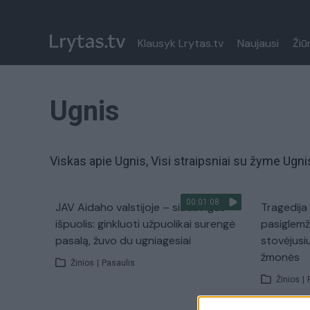
Klausyk Lrytas.tv
Naujausi
Žiū
Ugnis
Viskas apie Ugnis, Visi straipsniai su žyme Ugni
00:01:08
JAV Aidaho valstijoje – siaubingas
Tragedija 
išpuolis: ginkluoti užpuolikai surengė
pasiglemžė
pasalą, žuvo du ugniagesiai
stovėjusi
žmonės
Žinios
|
Pasaulis
Žinios
|