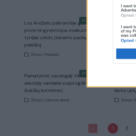
I want 
Advertis
Opted 
00:01:29
Los Andželo pakrantėje gaisras
Naujojoje
I want t
privertė gyventojus evakuotis:
gaisrai: 
of my P
was col
tyrėjai vykdo įtariamo padegėjo
hektarų p
Opted 
paiešką
Žinios
|
Žinios
|
Pasaulis
00:00:46
Pamatykite: savaitgalį Vilniuje
Islandijoj
siautėję vandalai susprogdino
dalijasi į
šiukšlių konteinerį
lavos upių
Žinios
|
Lietuvos diena
Žinios
|
1
2
‹